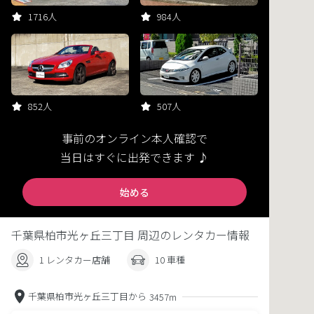
1716人
984人
852人
507人
事前のオンライン本人確認で
当日はすぐに出発できます ♪
始める
千葉県柏市光ヶ丘三丁目 周辺のレンタカー情報
1 レンタカー店舗
10 車種
千葉県柏市光ヶ丘三丁目から
3457m