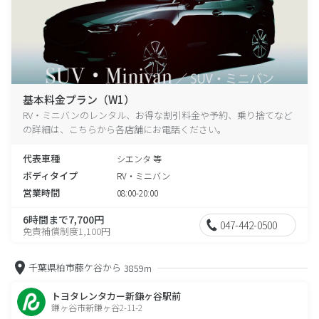
基本料金プラン（W1）
RV・ミニバンのレンタル、お得な割引料金や予約、乗り捨てなど
の詳細は、こちらから各店舗にお電話ください。
代表車種
シエンタ 等
ボディタイプ
RV・ミニバン
営業時間
08:00-20:00
6時間まで7,700円
047-442-0500
免責補償制度1,100円
千葉県柏市藤ケ谷から
3859m
トヨタレンタカー新鎌ヶ谷駅前
鎌ヶ谷市新鎌ヶ谷2-11-2