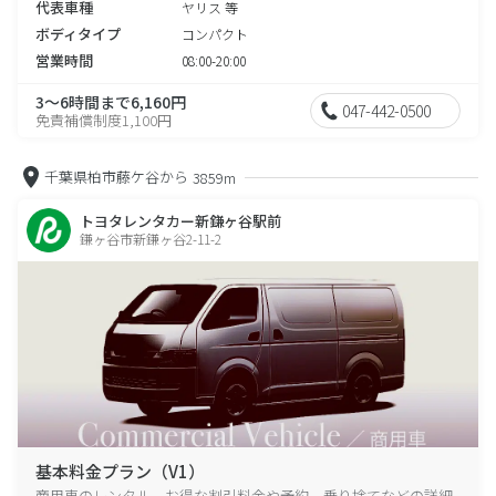
代表車種
ヤリス 等
ボディタイプ
コンパクト
営業時間
08:00-20:00
3～6時間まで6,160円
047-442-0500
免責補償制度1,100円
千葉県柏市藤ケ谷から
3859m
トヨタレンタカー新鎌ヶ谷駅前
鎌ヶ谷市新鎌ヶ谷2-11-2
基本料金プラン（V1）
商用車のレンタル、お得な割引料金や予約、乗り捨てなどの詳細