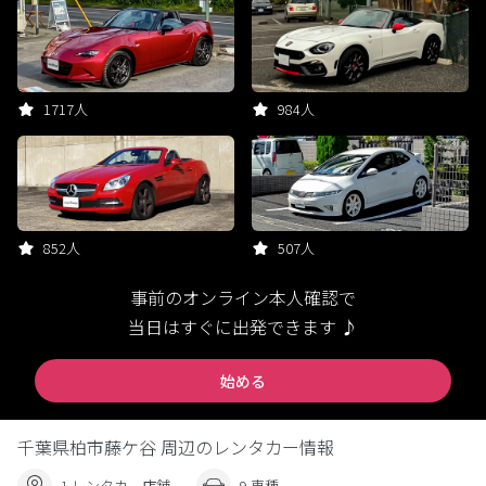
1717人
984人
852人
507人
事前のオンライン本人確認で
当日はすぐに出発できます ♪
始める
千葉県柏市藤ケ谷 周辺のレンタカー情報
1 レンタカー店舗
9 車種