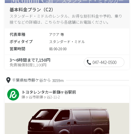
基本料金プラン（C2）
スタンダード・ミドルのレンタル、お得な割引料金や予約、乗り
捨てなどの詳細は、こちらから各店舗にお電話ください。
代表車種
アクア 等
ボディタイプ
スタンダード・ミドル
営業時間
08:00-20:00
3～6時間まで7,150円
047-442-0500
免責補償制度1,100円
千葉県柏市藤ケ谷から
3859m
トヨタレンタカー新鎌ヶ谷駅前
鎌ヶ谷市新鎌ヶ谷2-11-2