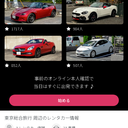
1717人
984人
852人
507人
事前のオンライン本人確認で
当日はすぐに出発できます ♪
始める
東京総合旅行 周辺のレンタカー情報
3 レンタカー店舗
23 車種