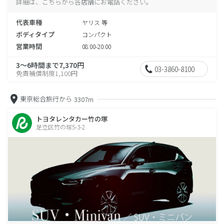
詳細は、こちらから各店舗にお電話ください。
代表車種
ヤリス 等
ボディタイプ
コンパクト
営業時間
08:00-20:00
3～6時間まで7,370円
03-3860-8100
免責補償制度1,100円
東京総合旅行から
3307m
トヨタレンタカー竹の塚
足立区竹の塚5-3-2