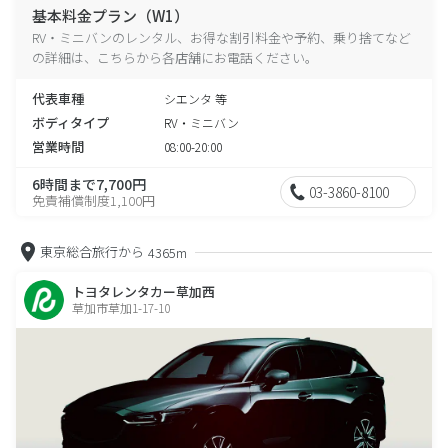
基本料金プラン（W1）
RV・ミニバンのレンタル、お得な割引料金や予約、乗り捨てなど
の詳細は、こちらから各店舗にお電話ください。
代表車種
シエンタ 等
ボディタイプ
RV・ミニバン
営業時間
08:00-20:00
6時間まで7,700円
03-3860-8100
免責補償制度1,100円
東京総合旅行から
4365m
トヨタレンタカー草加西
草加市草加1-17-10