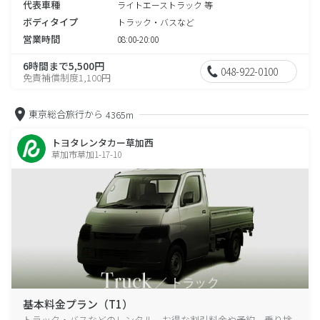
代表車種
ライトエーストラック 等
ボディタイプ
トラック・バスなど
営業時間
08:00-20:00
6時間まで5,500円
048-922-0100
免責補償制度1,100円
東京総合旅行から
4365m
トヨタレンタカー草加西
草加市草加1-17-10
基本料金プラン（T1）
トラック・バスなどのレンタル、お得な割引料金や予約、乗り捨