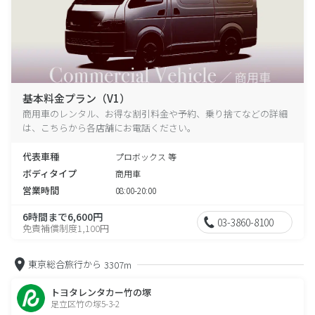
基本料金プラン（V1）
商用車のレンタル、お得な割引料金や予約、乗り捨てなどの詳細
は、こちらから各店舗にお電話ください。
代表車種
プロボックス 等
ボディタイプ
商用車
営業時間
08:00-20:00
6時間まで6,600円
03-3860-8100
免責補償制度1,100円
東京総合旅行から
3307m
トヨタレンタカー竹の塚
足立区竹の塚5-3-2