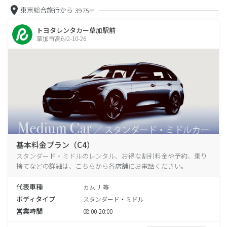
東京総合旅行から
3975m
トヨタレンタカー草加駅前
草加市高砂2-10-26
基本料金プラン（C4）
スタンダード・ミドルのレンタル、お得な割引料金や予約、乗り
捨てなどの詳細は、こちらから各店舗にお電話ください。
代表車種
カムリ 等
ボディタイプ
スタンダード・ミドル
営業時間
08:00-20:00