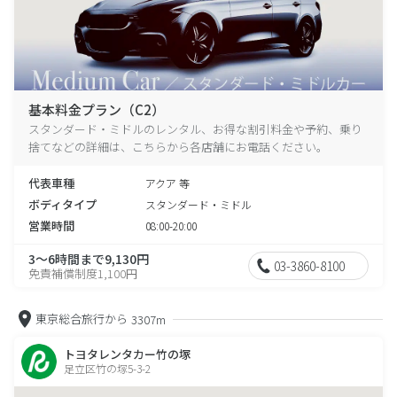
基本料金プラン（C2）
スタンダード・ミドルのレンタル、お得な割引料金や予約、乗り
捨てなどの詳細は、こちらから各店舗にお電話ください。
代表車種
アクア 等
ボディタイプ
スタンダード・ミドル
営業時間
08:00-20:00
3～6時間まで9,130円
03-3860-8100
免責補償制度1,100円
東京総合旅行から
3307m
トヨタレンタカー竹の塚
足立区竹の塚5-3-2