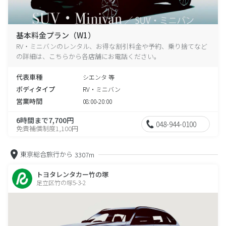
基本料金プラン（W1）
RV・ミニバンのレンタル、お得な割引料金や予約、乗り捨てなど
の詳細は、こちらから各店舗にお電話ください。
代表車種
シエンタ 等
ボディタイプ
RV・ミニバン
営業時間
08:00-20:00
6時間まで7,700円
048-944-0100
免責補償制度1,100円
東京総合旅行から
3307m
トヨタレンタカー竹の塚
足立区竹の塚5-3-2