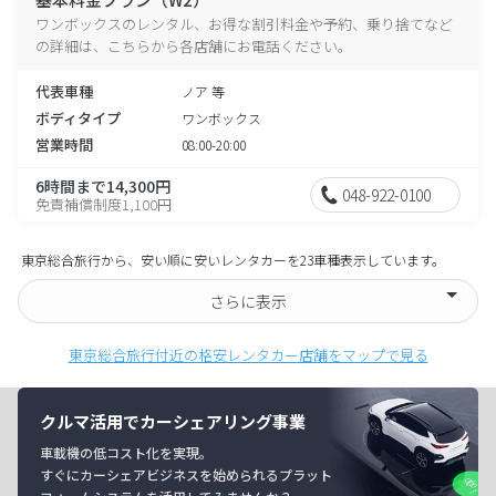
ワンボックスのレンタル、お得な割引料金や予約、乗り捨てなど
の詳細は、こちらから各店舗にお電話ください。
代表車種
ノア 等
ボディタイプ
ワンボックス
営業時間
08:00-20:00
6時間まで14,300円
048-922-0100
免責補償制度1,100円
東京総合旅行から、安い順に安いレンタカーを23車種表示しています。
さらに表示
東京総合旅行付近の格安レンタカー店舗をマップで見る
クルマ活用でカーシェアリング事業
車載機の低コスト化を実現。
すぐにカーシェアビジネスを始められるプラット