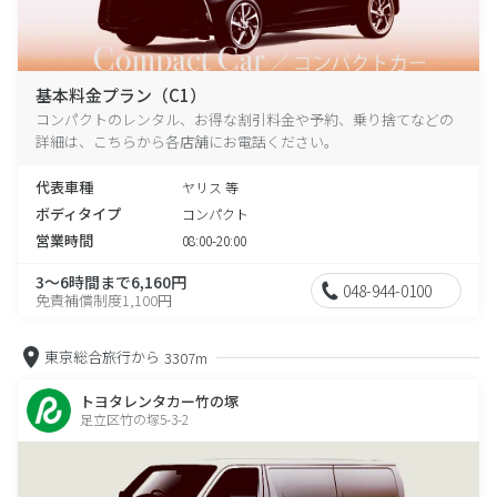
基本料金プラン（C1）
コンパクトのレンタル、お得な割引料金や予約、乗り捨てなどの
詳細は、こちらから各店舗にお電話ください。
代表車種
ヤリス 等
ボディタイプ
コンパクト
営業時間
08:00-20:00
3～6時間まで6,160円
048-944-0100
免責補償制度1,100円
東京総合旅行から
3307m
トヨタレンタカー竹の塚
足立区竹の塚5-3-2