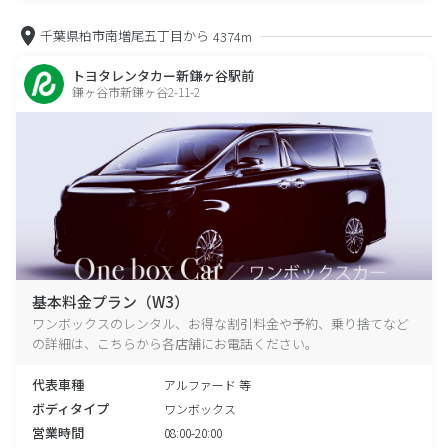
千葉県柏市南増尾五丁目から
4374m
トヨタレンタカー新鎌ヶ谷駅前
鎌ヶ谷市新鎌ヶ谷2-11-2
基本料金プラン（W3）
ワンボックスのレンタル、お得な割引料金や予約、乗り捨てなど
の詳細は、こちらから各店舗にお電話ください。
代表車種
アルファード 等
ボディタイプ
ワンボックス
営業時間
08:00-20:00