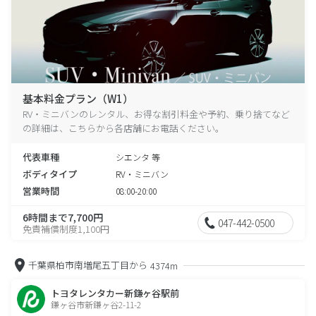
基本料金プラン（W1）
RV・ミニバンのレンタル、お得な割引料金や予約、乗り捨てなど
の詳細は、こちらから各店舗にお電話ください。
代表車種
シエンタ 等
ボディタイプ
RV・ミニバン
営業時間
08:00-20:00
6時間まで7,700円
047-442-0500
免責補償制度1,100円
千葉県柏市南増尾五丁目から
4374m
トヨタレンタカー新鎌ヶ谷駅前
鎌ヶ谷市新鎌ヶ谷2-11-2