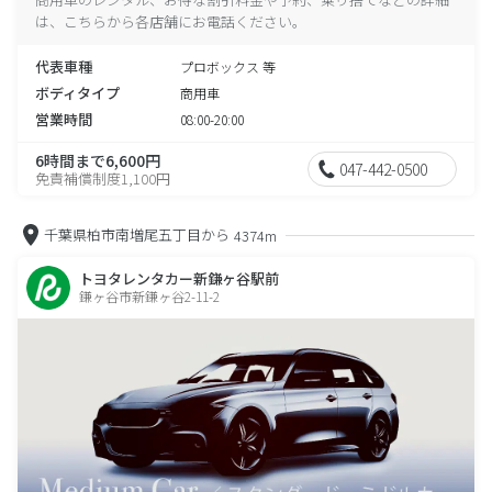
は、こちらから各店舗にお電話ください。
代表車種
プロボックス 等
ボディタイプ
商用車
営業時間
08:00-20:00
6時間まで6,600円
047-442-0500
免責補償制度1,100円
千葉県柏市南増尾五丁目から
4374m
トヨタレンタカー新鎌ヶ谷駅前
鎌ヶ谷市新鎌ヶ谷2-11-2