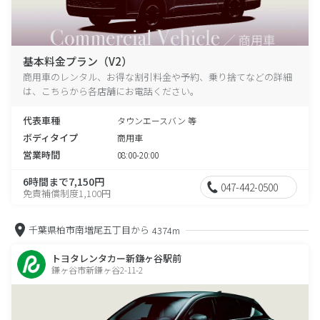
基本料金プラン（V2）
商用車のレンタル、お得な割引料金や予約、乗り捨てなどの詳細
は、こちらから各店舗にお電話ください。
代表車種
タウンエースバン 等
ボディタイプ
商用車
営業時間
08:00-20:00
6時間まで7,150円
047-442-0500
免責補償制度1,100円
千葉県柏市南増尾五丁目から
4374m
トヨタレンタカー新鎌ヶ谷駅前
鎌ヶ谷市新鎌ヶ谷2-11-2