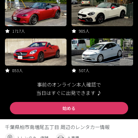
1717人
985人
853人
507人
事前のオンライン本人確認で
当日はすぐに出発できます ♪
始める
千葉県柏市南増尾五丁目 周辺のレンタカー情報
1 レンタカー店舗
9 車種