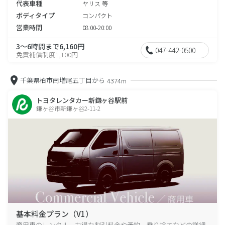
代表車種
ヤリス 等
ボディタイプ
コンパクト
営業時間
08:00-20:00
3～6時間まで6,160円
047-442-0500
免責補償制度1,100円
千葉県柏市南増尾五丁目から
4374m
トヨタレンタカー新鎌ヶ谷駅前
鎌ヶ谷市新鎌ヶ谷2-11-2
基本料金プラン（V1）
商用車のレンタル、お得な割引料金や予約、乗り捨てなどの詳細