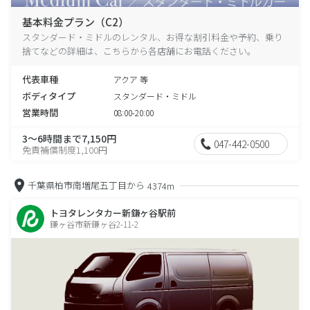
基本料金プラン（C2）
スタンダード・ミドルのレンタル、お得な割引料金や予約、乗り
捨てなどの詳細は、こちらから各店舗にお電話ください。
代表車種
アクア 等
ボディタイプ
スタンダード・ミドル
営業時間
08:00-20:00
3～6時間まで7,150円
047-442-0500
免責補償制度1,100円
千葉県柏市南増尾五丁目から
4374m
トヨタレンタカー新鎌ヶ谷駅前
鎌ヶ谷市新鎌ヶ谷2-11-2