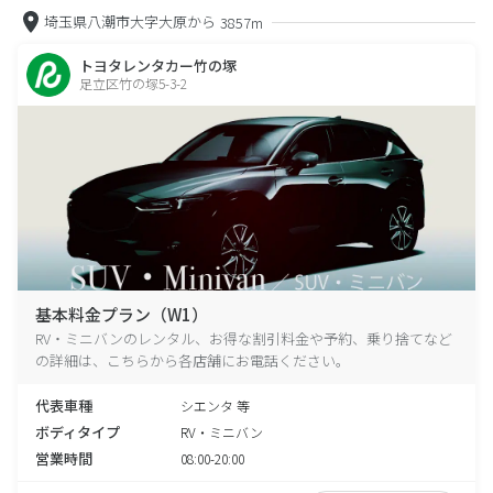
埼玉県八潮市大字大原から
3857m
トヨタレンタカー竹の塚
足立区竹の塚5-3-2
基本料金プラン（W1）
RV・ミニバンのレンタル、お得な割引料金や予約、乗り捨てなど
の詳細は、こちらから各店舗にお電話ください。
代表車種
シエンタ 等
ボディタイプ
RV・ミニバン
営業時間
08:00-20:00