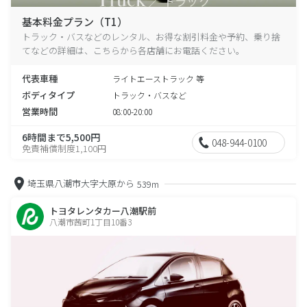
基本料金プラン（T1）
トラック・バスなどのレンタル、お得な割引料金や予約、乗り捨
てなどの詳細は、こちらから各店舗にお電話ください。
代表車種
ライトエーストラック 等
ボディタイプ
トラック・バスなど
営業時間
08:00-20:00
6時間まで5,500円
048-944-0100
免責補償制度1,100円
埼玉県八潮市大字大原から
539m
トヨタレンタカー八潮駅前
八潮市茜町1丁目10番3