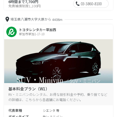
6時間まで7,700円
03-3860-8100
免責補償制度1,100円
埼玉県八潮市大字大原から
4406m
トヨタレンタカー草加西
草加市草加1-17-10
基本料金プラン（W1）
RV・ミニバンのレンタル、お得な割引料金や予約、乗り捨てなど
の詳細は、こちらから各店舗にお電話ください。
代表車種
シエンタ 等
ボディタイプ
RV・ミニバン