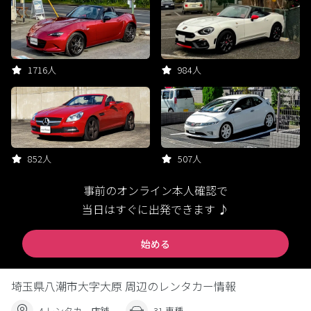
1716人
984人
852人
507人
事前のオンライン本人確認で
当日はすぐに出発できます ♪
始める
埼玉県八潮市大字大原 周辺のレンタカー情報
4 レンタカー店舗
31 車種