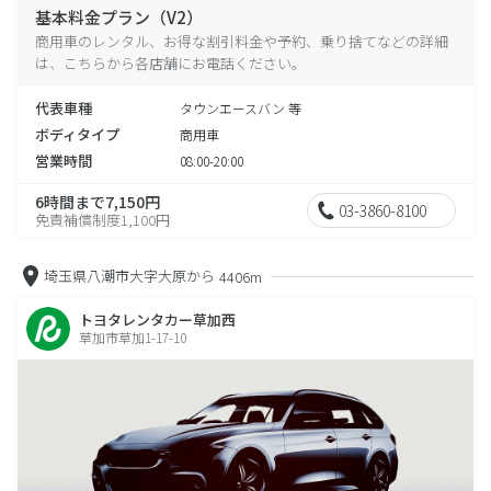
基本料金プラン（V2）
商用車のレンタル、お得な割引料金や予約、乗り捨てなどの詳細
は、こちらから各店舗にお電話ください。
代表車種
タウンエースバン 等
ボディタイプ
商用車
営業時間
08:00-20:00
6時間まで7,150円
03-3860-8100
免責補償制度1,100円
埼玉県八潮市大字大原から
4406m
トヨタレンタカー草加西
草加市草加1-17-10