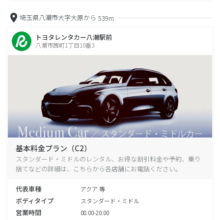
埼玉県八潮市大字大原から
539m
トヨタレンタカー八潮駅前
八潮市茜町1丁目10番3
基本料金プラン（C2）
スタンダード・ミドルのレンタル、お得な割引料金や予約、乗り
捨てなどの詳細は、こちらから各店舗にお電話ください。
代表車種
アクア 等
ボディタイプ
スタンダード・ミドル
営業時間
08:00-20:00