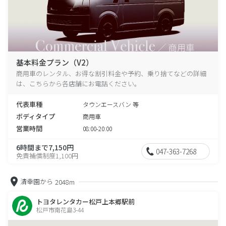
基本料金プラン（V2）
商用車のレンタル、お得な割引料金や予約、乗り捨てなどの詳細
は、こちらから各店舗にお電話ください。
代表車種
タウンエースバン 等
ボディタイプ
商用車
営業時間
08:00-20:00
6時間まで7,150円
047-363-7268
免責補償制度1,100円
清幸園から
2048m
トヨタレンタカー松戸上本郷駅前
松戸市南花島3-44