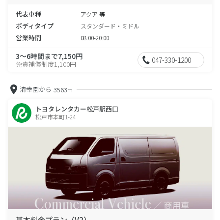
代表車種
アクア 等
ボディタイプ
スタンダード・ミドル
営業時間
08:00-20:00
3～6時間まで7,150円
047-330-1200
免責補償制度1,100円
清幸園から
3563m
トヨタレンタカー松戸駅西口
松戸市本町1-24
基本料金プラン（V2）