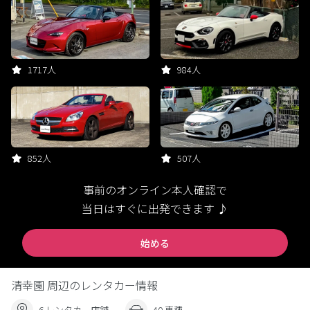
1717人
984人
852人
507人
事前のオンライン本人確認で
当日はすぐに出発できます ♪
始める
清幸園 周辺のレンタカー情報
6 レンタカー店舗
40 車種