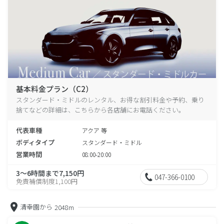
基本料金プラン（C2）
スタンダード・ミドルのレンタル、お得な割引料金や予約、乗り
捨てなどの詳細は、こちらから各店舗にお電話ください。
代表車種
アクア 等
ボディタイプ
スタンダード・ミドル
営業時間
08:00-20:00
3～6時間まで7,150円
047-366-0100
免責補償制度1,100円
清幸園から
2048m