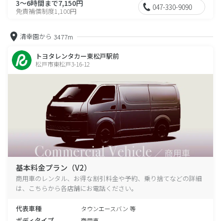
3～6時間まで7,150円
047-330-9090
免責補償制度1,100円
清幸園から
3477m
トヨタレンタカー東松戸駅前
松戸市東松戸3-16-12
基本料金プラン（V2）
商用車のレンタル、お得な割引料金や予約、乗り捨てなどの詳細
は、こちらから各店舗にお電話ください。
代表車種
タウンエースバン 等
ボディタイプ
商用車