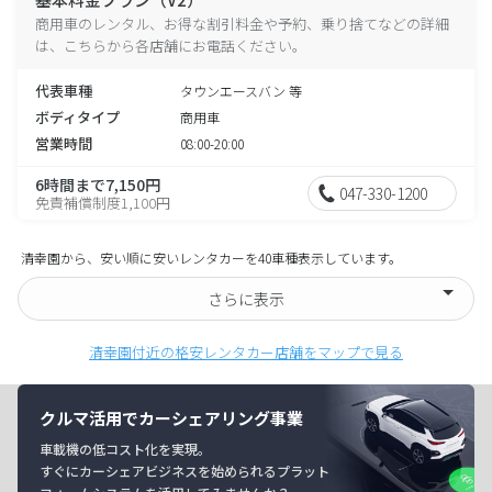
商用車のレンタル、お得な割引料金や予約、乗り捨てなどの詳細
は、こちらから各店舗にお電話ください。
代表車種
タウンエースバン 等
ボディタイプ
商用車
営業時間
08:00-20:00
6時間まで7,150円
047-330-1200
免責補償制度1,100円
清幸園から、安い順に安いレンタカーを40車種表示しています。
さらに表示
清幸園付近の格安レンタカー店舗をマップで見る
クルマ活用でカーシェアリング事業
車載機の低コスト化を実現。
すぐにカーシェアビジネスを始められるプラット