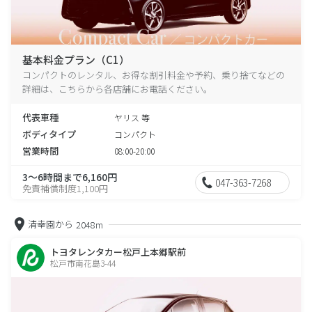
基本料金プラン（C1）
コンパクトのレンタル、お得な割引料金や予約、乗り捨てなどの
詳細は、こちらから各店舗にお電話ください。
代表車種
ヤリス 等
ボディタイプ
コンパクト
営業時間
08:00-20:00
3～6時間まで6,160円
047-363-7268
免責補償制度1,100円
清幸園から
2048m
トヨタレンタカー松戸上本郷駅前
松戸市南花島3-44