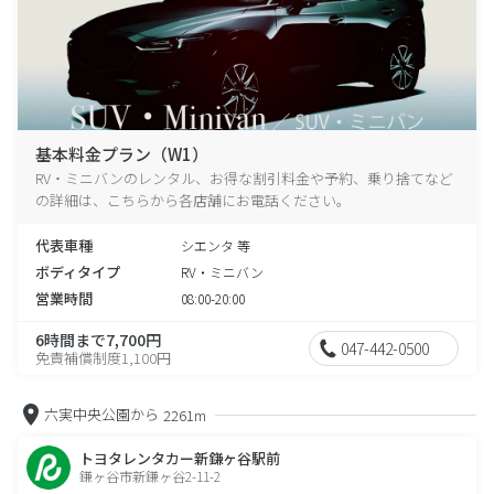
基本料金プラン（W1）
RV・ミニバンのレンタル、お得な割引料金や予約、乗り捨てなど
の詳細は、こちらから各店舗にお電話ください。
代表車種
シエンタ 等
ボディタイプ
RV・ミニバン
営業時間
08:00-20:00
6時間まで7,700円
047-442-0500
免責補償制度1,100円
六実中央公園から
2261m
トヨタレンタカー新鎌ヶ谷駅前
鎌ヶ谷市新鎌ヶ谷2-11-2