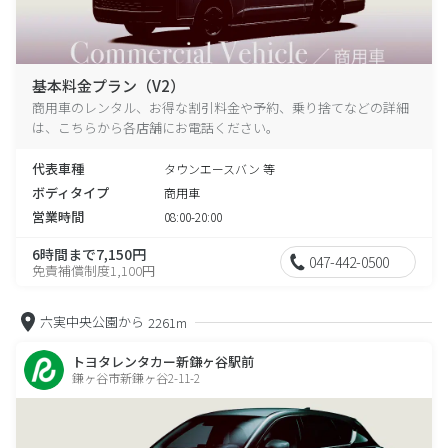
基本料金プラン（V2）
商用車のレンタル、お得な割引料金や予約、乗り捨てなどの詳細
は、こちらから各店舗にお電話ください。
代表車種
タウンエースバン 等
ボディタイプ
商用車
営業時間
08:00-20:00
6時間まで7,150円
047-442-0500
免責補償制度1,100円
六実中央公園から
2261m
トヨタレンタカー新鎌ヶ谷駅前
鎌ヶ谷市新鎌ヶ谷2-11-2