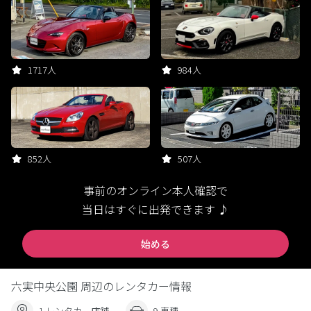
1717人
984人
852人
507人
事前のオンライン本人確認で
当日はすぐに出発できます ♪
始める
六実中央公園 周辺のレンタカー情報
1 レンタカー店舗
9 車種