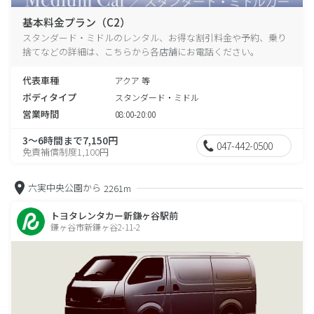
基本料金プラン（C2）
スタンダード・ミドルのレンタル、お得な割引料金や予約、乗り
捨てなどの詳細は、こちらから各店舗にお電話ください。
代表車種
アクア 等
ボディタイプ
スタンダード・ミドル
営業時間
08:00-20:00
3～6時間まで7,150円
047-442-0500
免責補償制度1,100円
六実中央公園から
2261m
トヨタレンタカー新鎌ヶ谷駅前
鎌ヶ谷市新鎌ヶ谷2-11-2