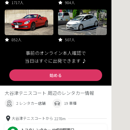
1717人
984人
852人
507人
事前のオンライン本人確認で
当日はすぐに出発できます ♪
始める
大谷津テニスコート 周辺のレンタカー情報
2 レンタカー店舗
19 車種
大谷津テニスコートから
2278m
トヨタレンタカーJR成田駅西口