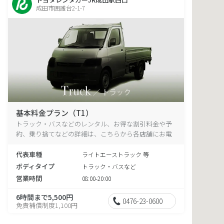
成田市囲護台2-1-7
基本料金プラン（T1）
トラック・バスなどのレンタル、お得な割引料金や予
約、乗り捨てなどの詳細は、こちらから各店舗にお電
話ください。
代表車種
ライトエーストラック 等
ボディタイプ
トラック・バスなど
営業時間
08:00-20:00
6時間まで5,500円
0476-23-0600
免責補償制度1,100円