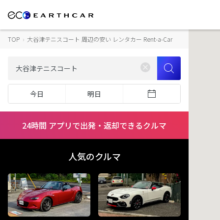
TOP
›
大谷津テニスコート 周辺の安い レンタカー Rent-a-Car
今日
明日
24時間 アプリで出発・返却できるクルマ
人気のクルマ