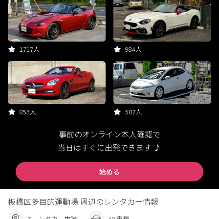
1717人
984人
853人
507人
事前のオンライン本人確認で
当日はすぐに出発できます ♪
始める
板橋区多目的運動場 周辺のレンタカー情報
7 レンタカー店舗
40 車種