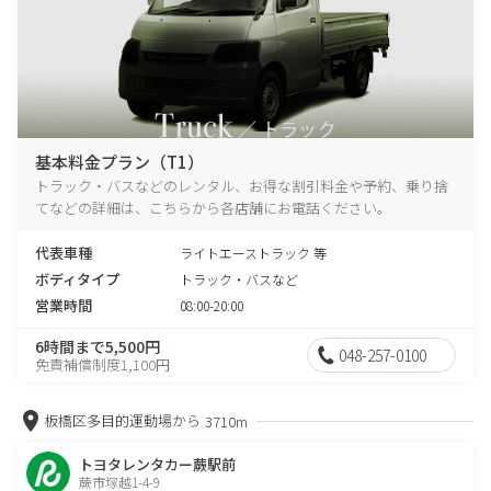
基本料金プラン（T1）
トラック・バスなどのレンタル、お得な割引料金や予約、乗り捨
てなどの詳細は、こちらから各店舗にお電話ください。
代表車種
ライトエーストラック 等
ボディタイプ
トラック・バスなど
営業時間
08:00-20:00
6時間まで5,500円
048-257-0100
免責補償制度1,100円
板橋区多目的運動場から
3710m
トヨタレンタカー蕨駅前
蕨市塚越1-4-9