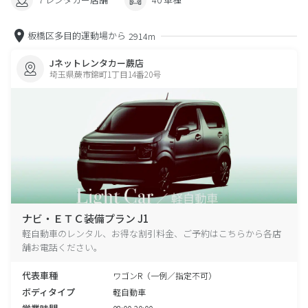
板橋区多目的運動場から
2914m
Jネットレンタカー蕨店
埼玉県蕨市錦町1丁目14番20号
ナビ・ＥＴＣ装備プラン J1
軽自動車のレンタル、お得な割引料金、ご予約はこちらから各店
舗お電話ください。
代表車種
ワゴンR（一例／指定不可）
ボディタイプ
軽自動車