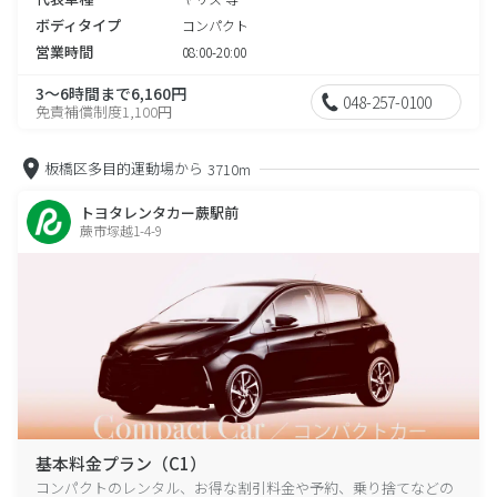
ボディタイプ
コンパクト
営業時間
08:00-20:00
3～6時間まで6,160円
048-257-0100
免責補償制度1,100円
板橋区多目的運動場から
3710m
トヨタレンタカー蕨駅前
蕨市塚越1-4-9
基本料金プラン（C1）
コンパクトのレンタル、お得な割引料金や予約、乗り捨てなどの