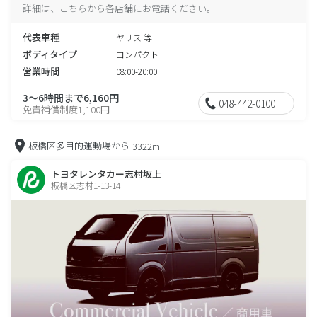
詳細は、こちらから各店舗にお電話ください。
代表車種
ヤリス 等
ボディタイプ
コンパクト
営業時間
08:00-20:00
3～6時間まで6,160円
048-442-0100
免責補償制度1,100円
板橋区多目的運動場から
3322m
トヨタレンタカー志村坂上
板橋区志村1-13-14