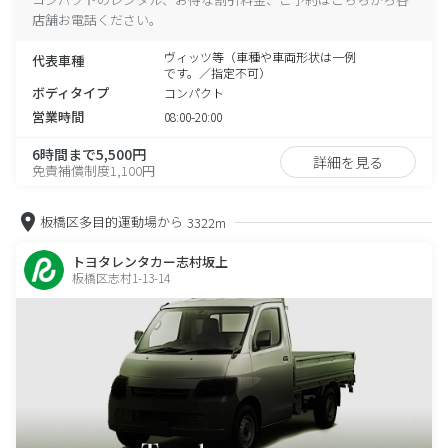
店舗お電話ください。
ヴィッツ等（車種や車両形状は一例
代表車種
です。／指定不可）
ボディタイプ
コンパクト
営業時間
08:00-20:00
6時間まで5,500円
詳細を見る
免責補償制度1,100円
板橋区多目的運動場から
3322m
トヨタレンタカー志村坂上
板橋区志村1-13-14