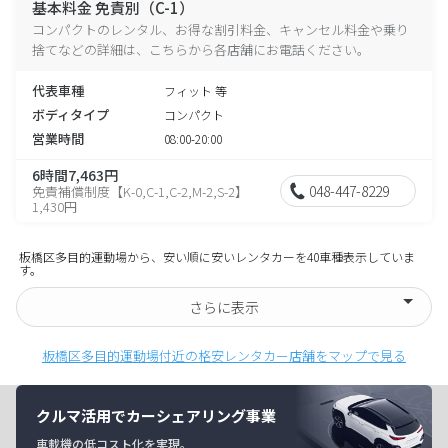
基本料金 免責別（C-1）
コンパクトのレンタル、お得な割引料金、キャンセル料金や乗り
捨てなどの詳細は、こちらから各店舗にお電話ください。
代表車種
フィット 等
ボディタイプ
コンパクト
営業時間
08:00-20:00
6時間7,463円
048-447-8229
免責補償制度【K-0,C-1,C-2,M-2,S-2】
1,430円
板橋区多目的運動場から、安い順に安いレンタカーを40車種表示していま
す。
さらに表示
板橋区多目的運動場付近の格安レンタカー店舗をマップで見る
クルマ活用でカーシェアリング事業
車載機の低コスト化を実現。