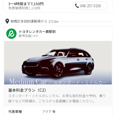
3～6時間まで7,150円
048-257-0100
免責補償制度1,100円
板橋区多目的運動場から
3710m
トヨタレンタカー蕨駅前
蕨市塚越1-4-9
基本料金プラン（C2）
スタンダード・ミドルのレンタル、お得な割引料金や予約、乗り
捨てなどの詳細は、こちらから各店舗にお電話ください。
代表車種
アクア 等