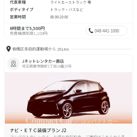
代表車種
ライトエーストラック 等
ボディタイプ
トラック・バスなど
営業時間
08:00-20:00
6時間まで5,500円
048-441-1000
免責補償制度1,100円
板橋区多目的運動場から
2914m
Jネットレンタカー蕨店
埼玉県蕨市錦町1丁目14番20号
ナビ・ＥＴＣ装備プラン J2
コンパクトのレンタル、お得な割引料金、ご予約はこちらから各