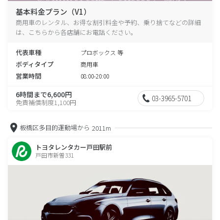
基本料金プラン（V1）
商用車のレンタル、お得な割引料金や予約、乗り捨てなどの詳細
は、こちらから各店舗にお電話ください。
代表車種
プロボックス 等
ボディタイプ
商用車
営業時間
08:00-20:00
6時間まで6,600円
03-3965-5701
免責補償制度1,100円
板橋区多目的運動場から
2011m
トヨタレンタカー戸田駅前
戸田市新曽331