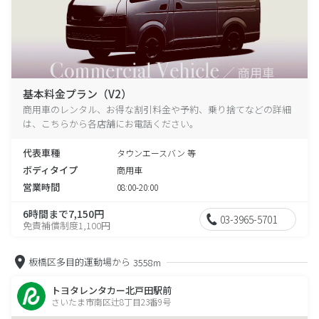
基本料金プラン（V2）
商用車のレンタル、お得な割引料金や予約、乗り捨てなどの詳細
は、こちらから各店舗にお電話ください。
代表車種
タウンエースバン 等
ボディタイプ
商用車
営業時間
08:00-20:00
6時間まで7,150円
03-3965-5701
免責補償制度1,100円
板橋区多目的運動場から
3558m
トヨタレンタカー北戸田駅前
さいたま市南区辻8丁目23番9号