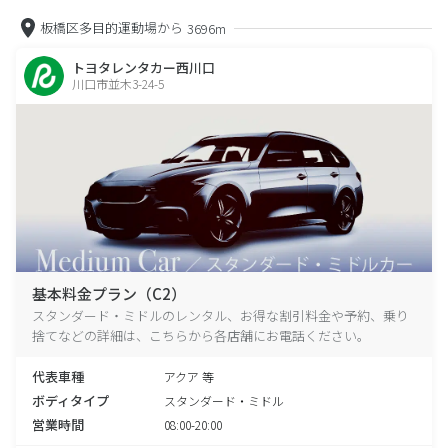
板橋区多目的運動場から
3696m
トヨタレンタカー西川口
川口市並木3-24-5
基本料金プラン（C2）
スタンダード・ミドルのレンタル、お得な割引料金や予約、乗り
捨てなどの詳細は、こちらから各店舗にお電話ください。
代表車種
アクア 等
ボディタイプ
スタンダード・ミドル
営業時間
08:00-20:00