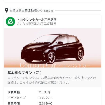
板橋区多目的運動場から
3558m
トヨタレンタカー北戸田駅前
さいたま市南区辻8丁目23番9号
基本料金プラン（C1）
コンパクトのレンタル、お得な割引料金や予約、乗り捨てなどの
詳細は、こちらから各店舗にお電話ください。
代表車種
ヤリス 等
ボディタイプ
コンパクト
営業時間
08:00-20:00