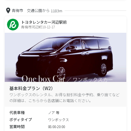
青梅市 交通公園から
1183m
トヨタレンタカー河辺駅前
青梅市河辺町10-12-17
基本料金プラン（W2）
ワンボックスのレンタル、お得な割引料金や予約、乗り捨てなど
の詳細は、こちらから各店舗にお電話ください。
代表車種
ノア 等
ボディタイプ
ワンボックス
営業時間
08:00-20:00