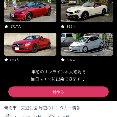
1717人
985人
853人
507人
事前のオンライン本人確認で
当日はすぐに出発できます ♪
始める
青梅市 交通公園 周辺のレンタカー情報
1 レンタカー店舗
10 車種