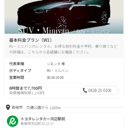
基本料金プラン（W1）
RV・ミニバンのレンタル、お得な割引料金や予約、乗り捨てなど
の詳細は、こちらから各店舗にお電話ください。
代表車種
シエンタ 等
ボディタイプ
RV・ミニバン
営業時間
08:00-20:00
6時間まで7,700円
0428-23-0100
免責補償制度1,100円
青梅市 交通公園から
1183m
トヨタレンタカー河辺駅前
青梅市河辺町10-12-17