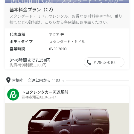
基本料金プラン（C2）
スタンダード・ミドルのレンタル、お得な割引料金や予約、乗り
捨てなどの詳細は、こちらから各店舗にお電話ください。
代表車種
アクア 等
ボディタイプ
スタンダード・ミドル
営業時間
08:00-20:00
3～6時間まで7,150円
0428-23-0100
免責補償制度1,100円
青梅市 交通公園から
1183m
トヨタレンタカー河辺駅前
青梅市河辺町10-12-17