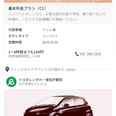
基本料金プラン（C1）
コンパクトのレンタル、お得な割引料金や予約、乗り捨てなどの
詳細は、こちらから各店舗にお電話ください。
代表車種
ヤリス 等
ボディタイプ
コンパクト
営業時間
08:00-20:00
3～6時間まで6,160円
047-366-0100
免責補償制度1,100円
フィットネスクラブレフコ八柱から
2283m
トヨタレンタカー東松戸駅前
松戸市東松戸3-16-12