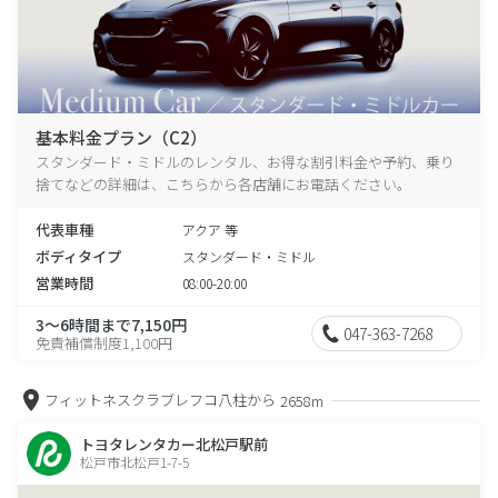
基本料金プラン（C2）
スタンダード・ミドルのレンタル、お得な割引料金や予約、乗り
捨てなどの詳細は、こちらから各店舗にお電話ください。
代表車種
アクア 等
ボディタイプ
スタンダード・ミドル
営業時間
08:00-20:00
3～6時間まで7,150円
047-363-7268
免責補償制度1,100円
フィットネスクラブレフコ八柱から
2658m
トヨタレンタカー北松戸駅前
松戸市北松戸1-7-5