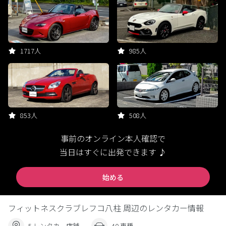
1717人
985人
853人
508人
事前のオンライン本人確認で
当日はすぐに出発できます ♪
始める
フィットネスクラブレフコ八柱 周辺のレンタカー情報
5 レンタカー店舗
40 車種