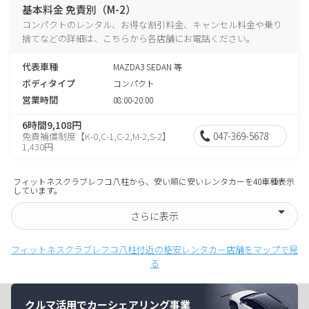
基本料金 免責別（M-2）
コンパクトのレンタル、お得な割引料金、キャンセル料金や乗り
捨てなどの詳細は、こちらから各店舗にお電話ください。
代表車種
MAZDA3 SEDAN 等
ボディタイプ
コンパクト
営業時間
08:00-20:00
6時間9,108円
047-369-5678
免責補償制度【K-0,C-1,C-2,M-2,S-2】
1,430円
フィットネスクラブレフコ八柱から、安い順に安いレンタカーを40車種表示
しています。
さらに表示
フィットネスクラブレフコ八柱付近の格安レンタカー店舗をマップで見
る
クルマ活用でカーシェアリング事業