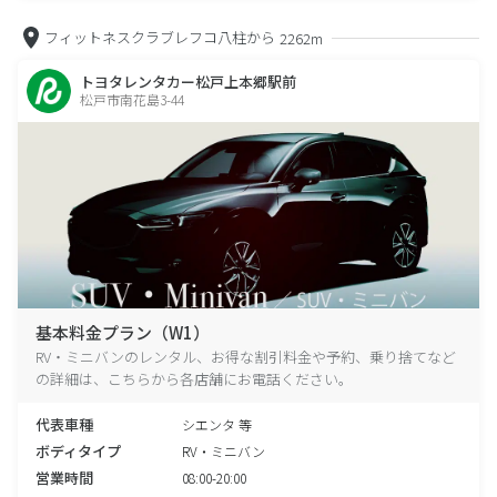
フィットネスクラブレフコ八柱から
2262m
トヨタレンタカー松戸上本郷駅前
松戸市南花島3-44
基本料金プラン（W1）
RV・ミニバンのレンタル、お得な割引料金や予約、乗り捨てなど
の詳細は、こちらから各店舗にお電話ください。
代表車種
シエンタ 等
ボディタイプ
RV・ミニバン
営業時間
08:00-20:00