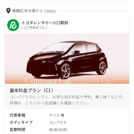
板橋区洋弓場から
3363m
トヨタレンタカー川口駅前
川口市幸町3-8-2
基本料金プラン（C1）
コンパクトのレンタル、お得な割引料金や予約、乗り捨てなどの
詳細は、こちらから各店舗にお電話ください。
代表車種
ヤリス 等
ボディタイプ
コンパクト
営業時間
08:00-20:00