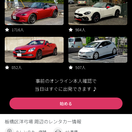
1716人
984人
852人
507人
事前のオンライン本人確認で
当日はすぐに出発できます ♪
始める
板橋区洋弓場 周辺のレンタカー情報
8 レンタカー店舗
40 車種