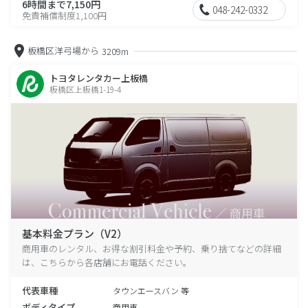
6時間まで7,150円
048-242-0332
免責補償制度1,100円
板橋区洋弓場から
3209m
トヨタレンタカー上板橋
板橋区上板橋1-19-4
基本料金プラン（V2）
商用車のレンタル、お得な割引料金や予約、乗り捨てなどの詳細
は、こちらから各店舗にお電話ください。
代表車種
タウンエースバン 等
ボディタイプ
商用車