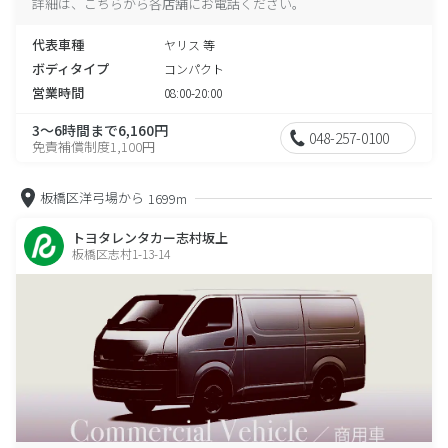
詳細は、こちらから各店舗にお電話ください。
代表車種
ヤリス 等
ボディタイプ
コンパクト
営業時間
08:00-20:00
3～6時間まで6,160円
048-257-0100
免責補償制度1,100円
板橋区洋弓場から
1699m
トヨタレンタカー志村坂上
板橋区志村1-13-14