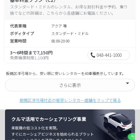
スタンダード・ミドルのレンタル、お得な割引料金や予約、乗り
捨てなどの詳細は、こちらから各店舗にお電話ください。
代表車種
アクア 等
ボディタイプ
スタンダード・ミドル
営業時間
08:00-20:00
3～6時間まで7,150円
048-441-1000
免責補償制度1,100円
板橋区洋弓場から、安い順に安いレンタカーを40車種表示しています。
さらに表示
板橋区洋弓場付近の格安レンタカー店舗をマップで見る
クルマ活用でカーシェアリング事業
車載機の低コスト化を実現。
すぐにカーシェアビジネスを始められるプラット