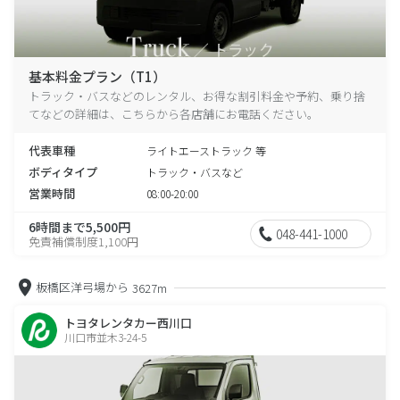
基本料金プラン（T1）
トラック・バスなどのレンタル、お得な割引料金や予約、乗り捨
てなどの詳細は、こちらから各店舗にお電話ください。
代表車種
ライトエーストラック 等
ボディタイプ
トラック・バスなど
営業時間
08:00-20:00
6時間まで5,500円
048-441-1000
免責補償制度1,100円
板橋区洋弓場から
3627m
トヨタレンタカー西川口
川口市並木3-24-5