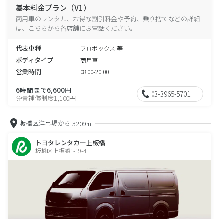
基本料金プラン（V1）
商用車のレンタル、お得な割引料金や予約、乗り捨てなどの詳細
は、こちらから各店舗にお電話ください。
代表車種
プロボックス 等
ボディタイプ
商用車
営業時間
08:00-20:00
6時間まで6,600円
03-3965-5701
免責補償制度1,100円
板橋区洋弓場から
3209m
トヨタレンタカー上板橋
板橋区上板橋1-19-4