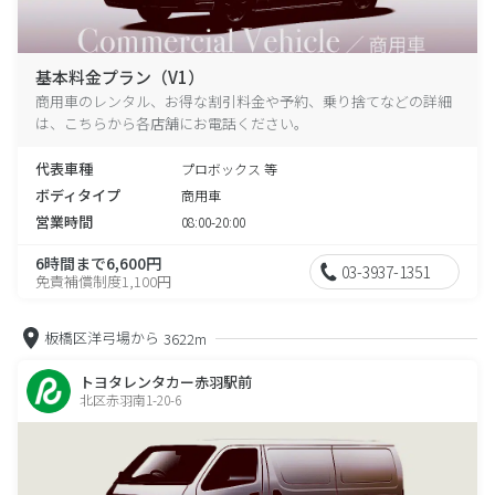
基本料金プラン（V1）
商用車のレンタル、お得な割引料金や予約、乗り捨てなどの詳細
は、こちらから各店舗にお電話ください。
代表車種
プロボックス 等
ボディタイプ
商用車
営業時間
08:00-20:00
6時間まで6,600円
03-3937-1351
免責補償制度1,100円
板橋区洋弓場から
3622m
トヨタレンタカー赤羽駅前
北区赤羽南1-20-6