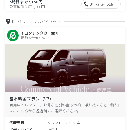
6時間まで7,150円
047-363-7268
免責補償制度1,100円
松戸シティホテルから
3351m
トヨタレンタカー金町
葛飾区金町5-34-18
基本料金プラン（V2）
商用車のレンタル、お得な割引料金や予約、乗り捨てなどの詳細
は、こちらから各店舗にお電話ください。
代表車種
タウンエースバン 等
ボディタイプ
商用車