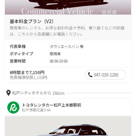
基本料金プラン（V2）
商用車のレンタル、お得な割引料金や予約、乗り捨てなどの詳細
は、こちらから各店舗にお電話ください。
代表車種
タウンエースバン 等
ボディタイプ
商用車
営業時間
08:00-20:00
6時間まで7,150円
047-330-1200
免責補償制度1,100円
松戸シティホテルから
1581m
トヨタレンタカー松戸上本郷駅前
松戸市南花島3-44