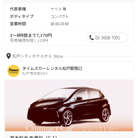
代表車種
ヤリス 等
ボディタイプ
コンパクト
営業時間
08:00-20:00
3～6時間まで7,370円
03-3608-7091
免責補償制度1,100円
松戸シティホテルから
391m
タイムズカーレンタル松戸駅西口
松戸市本町20-9
基本料金 免責別（C-1）