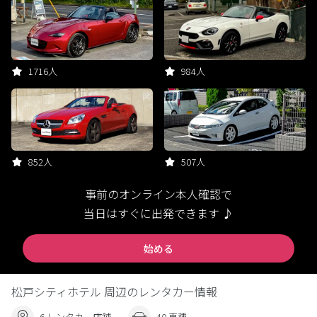
1716人
984人
852人
507人
事前のオンライン本人確認で
当日はすぐに出発できます ♪
始める
松戸シティホテル 周辺のレンタカー情報
6 レンタカー店舗
40 車種