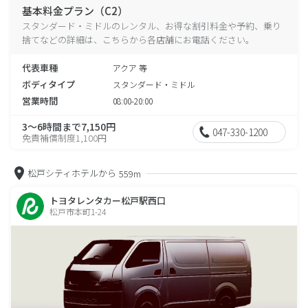
基本料金プラン（C2）
スタンダード・ミドルのレンタル、お得な割引料金や予約、乗り
捨てなどの詳細は、こちらから各店舗にお電話ください。
代表車種
アクア 等
ボディタイプ
スタンダード・ミドル
営業時間
08:00-20:00
3～6時間まで7,150円
047-330-1200
免責補償制度1,100円
松戸シティホテルから
559m
トヨタレンタカー松戸駅西口
松戸市本町1-24