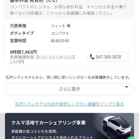
コンパクトのレンタル、お得な割引料金、キャンセル料金や乗り
捨てなどの詳細は、こちらから各店舗にお電話ください。
代表車種
フィット 等
ボディタイプ
コンパクト
営業時間
08:00-20:00
6時間7,463円
047-369-5678
免責補償制度【K-0,C-1,C-2,M-2,S-2】
1,430円
松戸シティホテルから、安い順に安いレンタカーを40車種表示しています。
さらに表示
松戸シティホテル付近の格安レンタカー店舗をマップで見る
クルマ活用でカーシェアリング事業
車載機の低コスト化を実現。
すぐにカーシェアビジネスを始められるプラット