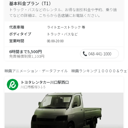
基本料金プラン（T1）
トラック・バスなどのレンタル、お得な割引料金や予約、乗り捨
てなどの詳細は、こちらから各店舗にお電話ください。
代表車種
ライトエーストラック 等
ボディタイプ
トラック・バスなど
営業時間
08:00-20:00
6時間まで5,500円
048-441-1000
免責補償制度1,100円
映画アニメーション‐データファイル 映画ランキング１００００＆ウェ
トヨタレンタカー川口駅西口
川口市飯塚3-1-5