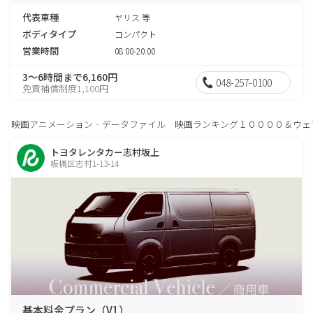
代表車種
ヤリス 等
ボディタイプ
コンパクト
営業時間
08:00-20:00
3～6時間まで6,160円
048-257-0100
免責補償制度1,100円
映画アニメーション‐データファイル 映画ランキング１００００＆ウェ
トヨタレンタカー志村坂上
板橋区志村1-13-14
基本料金プラン（V1）