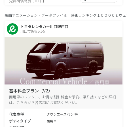
免責補償制度1,100円
映画アニメーション‐データファイル 映画ランキング１００００＆ウェ
トヨタレンタカー川口駅西口
川口市飯塚3-1-5
基本料金プラン（V2）
商用車のレンタル、お得な割引料金や予約、乗り捨てなどの詳細
は、こちらから各店舗にお電話ください。
代表車種
タウンエースバン 等
ボディタイプ
商用車