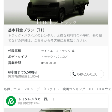
基本料金プラン（T1）
トラック・バスなどのレンタル、お得な割引料金や予約、乗り捨
てなどの詳細は、こちらから各店舗にお電話ください。
代表車種
ライトエーストラック 等
ボディタイプ
トラック・バスなど
営業時間
08:00-20:00
6時間まで5,500円
048-256-0100
免責補償制度1,100円
映画アニメーション‐データファイル 映画ランキング１００００＆ウェ
トヨタレンタカー西川口
川口市並木3-24-5