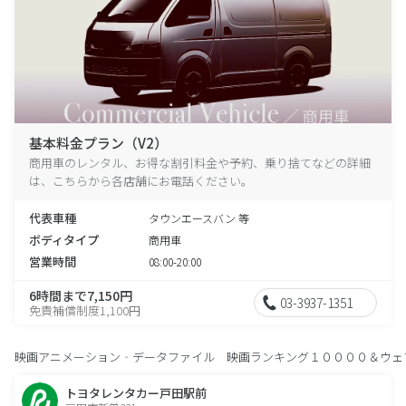
基本料金プラン（V2）
商用車のレンタル、お得な割引料金や予約、乗り捨てなどの詳細
は、こちらから各店舗にお電話ください。
代表車種
タウンエースバン 等
ボディタイプ
商用車
営業時間
08:00-20:00
6時間まで7,150円
03-3937-1351
免責補償制度1,100円
映画アニメーション‐データファイル 映画ランキング１００００＆ウェ
トヨタレンタカー戸田駅前