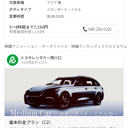
代表車種
アクア 等
ボディタイプ
スタンダード・ミドル
営業時間
08:00-20:00
3～6時間まで7,150円
048-256-0100
免責補償制度1,100円
映画アニメーション‐データファイル 映画ランキング１００００＆ウェ
トヨタレンタカー西川口
川口市並木3-24-5
基本料金プラン（C2）