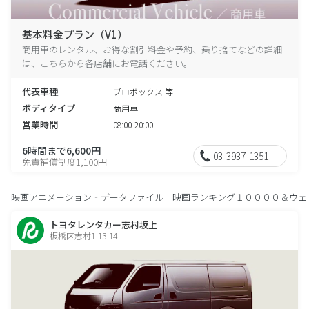
基本料金プラン（V1）
商用車のレンタル、お得な割引料金や予約、乗り捨てなどの詳細
は、こちらから各店舗にお電話ください。
代表車種
プロボックス 等
ボディタイプ
商用車
営業時間
08:00-20:00
6時間まで6,600円
03-3937-1351
免責補償制度1,100円
映画アニメーション‐データファイル 映画ランキング１００００＆ウェ
トヨタレンタカー志村坂上
板橋区志村1-13-14