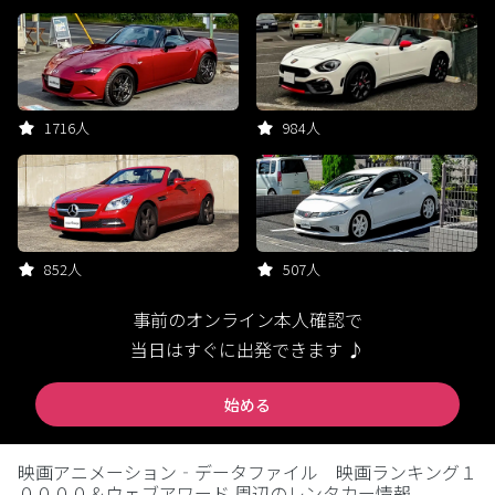
1716人
984人
852人
507人
事前のオンライン本人確認で
当日はすぐに出発できます ♪
始める
映画アニメーション‐データファイル 映画ランキング１
００００＆ウェブアワード 周辺のレンタカー情報