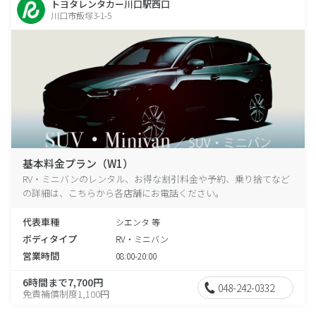
トヨタレンタカー川口駅西口
川口市飯塚3-1-5
基本料金プラン（W1）
RV・ミニバンのレンタル、お得な割引料金や予約、乗り捨てなど
の詳細は、こちらから各店舗にお電話ください。
代表車種
シエンタ 等
ボディタイプ
RV・ミニバン
営業時間
08:00-20:00
6時間まで7,700円
048-242-0332
免責補償制度1,100円