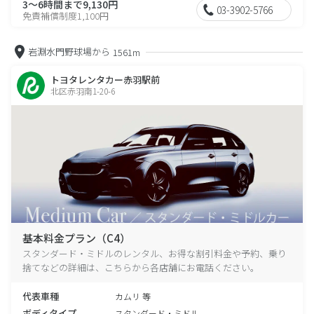
3～6時間まで9,130円
03-3902-5766
免責補償制度1,100円
岩淵水門野球場から
1561m
トヨタレンタカー赤羽駅前
北区赤羽南1-20-6
基本料金プラン（C4）
スタンダード・ミドルのレンタル、お得な割引料金や予約、乗り
捨てなどの詳細は、こちらから各店舗にお電話ください。
代表車種
カムリ 等
ボディタイプ
スタンダード・ミドル