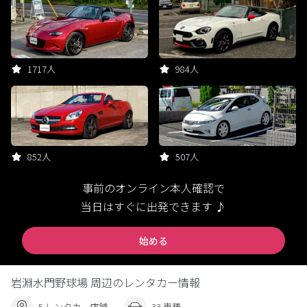
1717人
984人
852人
507人
事前のオンライン本人確認で
当日はすぐに出発できます ♪
始める
岩淵水門野球場 周辺のレンタカー情報
5 レンタカー店舗
33 車種