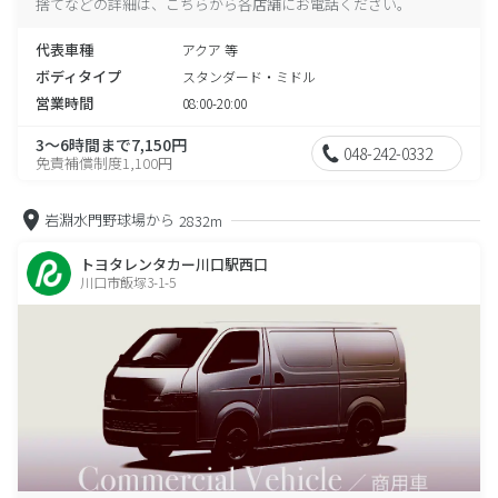
捨てなどの詳細は、こちらから各店舗にお電話ください。
代表車種
アクア 等
ボディタイプ
スタンダード・ミドル
営業時間
08:00-20:00
3～6時間まで7,150円
048-242-0332
免責補償制度1,100円
岩淵水門野球場から
2832m
トヨタレンタカー川口駅西口
川口市飯塚3-1-5