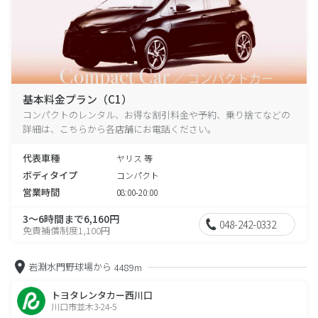
基本料金プラン（C1）
コンパクトのレンタル、お得な割引料金や予約、乗り捨てなどの
詳細は、こちらから各店舗にお電話ください。
代表車種
ヤリス 等
ボディタイプ
コンパクト
営業時間
08:00-20:00
3～6時間まで6,160円
048-242-0332
免責補償制度1,100円
岩淵水門野球場から
4489m
トヨタレンタカー西川口
川口市並木3-24-5