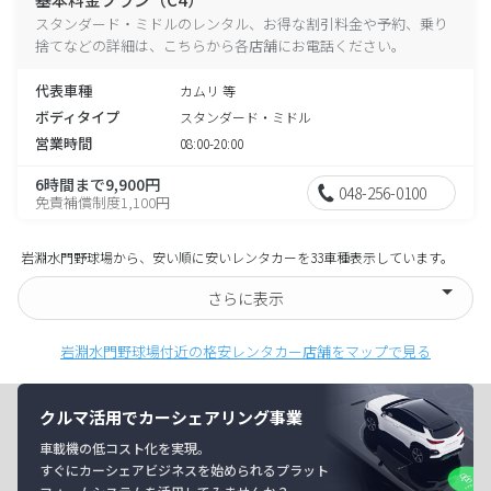
スタンダード・ミドルのレンタル、お得な割引料金や予約、乗り
捨てなどの詳細は、こちらから各店舗にお電話ください。
代表車種
カムリ 等
ボディタイプ
スタンダード・ミドル
営業時間
08:00-20:00
6時間まで9,900円
048-256-0100
免責補償制度1,100円
岩淵水門野球場から、安い順に安いレンタカーを33車種表示しています。
さらに表示
岩淵水門野球場付近の格安レンタカー店舗をマップで見る
クルマ活用でカーシェアリング事業
車載機の低コスト化を実現。
すぐにカーシェアビジネスを始められるプラット