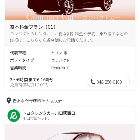
基本料金プラン（C1）
コンパクトのレンタル、お得な割引料金や予約、乗り捨てなどの
詳細は、こちらから各店舗にお電話ください。
代表車種
ヤリス 等
ボディタイプ
コンパクト
営業時間
08:00-20:00
3～6時間まで6,160円
048-256-0100
免責補償制度1,100円
岩淵水門野球場から
2832m
トヨタレンタカー川口駅西口
川口市飯塚3-1-5