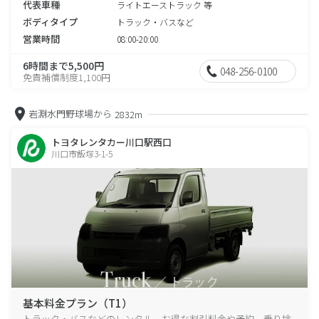
代表車種
ライトエーストラック 等
ボディタイプ
トラック・バスなど
営業時間
08:00-20:00
6時間まで5,500円
048-256-0100
免責補償制度1,100円
岩淵水門野球場から
2832m
トヨタレンタカー川口駅西口
川口市飯塚3-1-5
基本料金プラン（T1）
トラック・バスなどのレンタル、お得な割引料金や予約、乗り捨