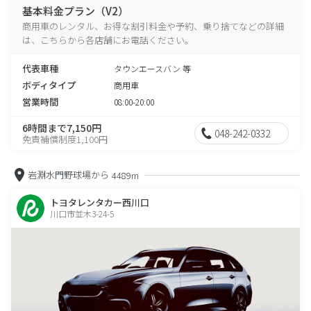
基本料金プラン（V2）
商用車のレンタル、お得な割引料金や予約、乗り捨てなどの詳細
は、こちらから各店舗にお電話ください。
代表車種
タウンエースバン 等
ボディタイプ
商用車
営業時間
08:00-20:00
6時間まで7,150円
048-242-0332
免責補償制度1,100円
岩淵水門野球場から
4489m
トヨタレンタカー西川口
川口市並木3-24-5