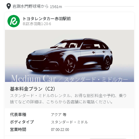
岩淵水門野球場から
1561m
トヨタレンタカー赤羽駅前
北区赤羽南1-20-6
基本料金プラン（C2）
スタンダード・ミドルのレンタル、お得な割引料金や予約、乗り
捨てなどの詳細は、こちらから各店舗にお電話ください。
代表車種
アクア 等
ボディタイプ
スタンダード・ミドル
営業時間
07:00-22:00