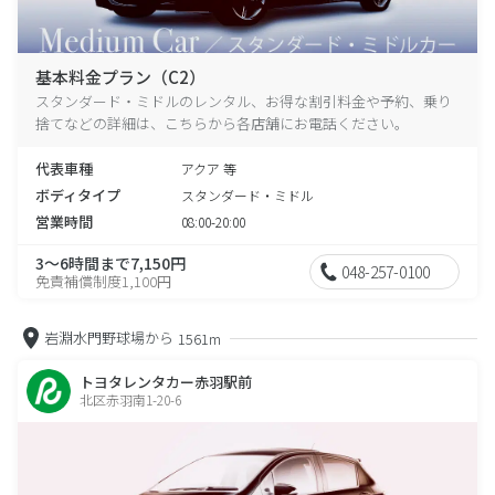
基本料金プラン（C2）
スタンダード・ミドルのレンタル、お得な割引料金や予約、乗り
捨てなどの詳細は、こちらから各店舗にお電話ください。
代表車種
アクア 等
ボディタイプ
スタンダード・ミドル
営業時間
08:00-20:00
3～6時間まで7,150円
048-257-0100
免責補償制度1,100円
岩淵水門野球場から
1561m
トヨタレンタカー赤羽駅前
北区赤羽南1-20-6