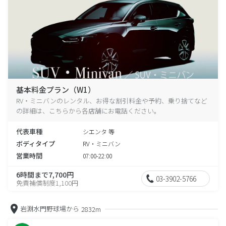
基本料金プラン（W1）
RV・ミニバンのレンタル、お得な割引料金や予約、乗り捨てなど
の詳細は、こちらから各店舗にお電話ください。
代表車種
シエンタ 等
ボディタイプ
RV・ミニバン
営業時間
07:00-22:00
6時間まで7,700円
03-3902-5766
免責補償制度1,100円
岩淵水門野球場から
2832m