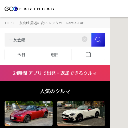
TOP
›
一友会館 周辺の安い レンタカー Rent-a-Car
今日
明日
24時間 アプリで出発・返却できるクルマ
人気のクルマ