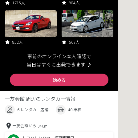
1715人
984人
852人
507人
事前のオンライン本人確認で
当日はすぐに出発できます ♪
始める
一友会館 周辺のレンタカー情報
6 レンタカー店舗
40 車種
一友会館から
346m
トヨタレンタカー松戸駅西口