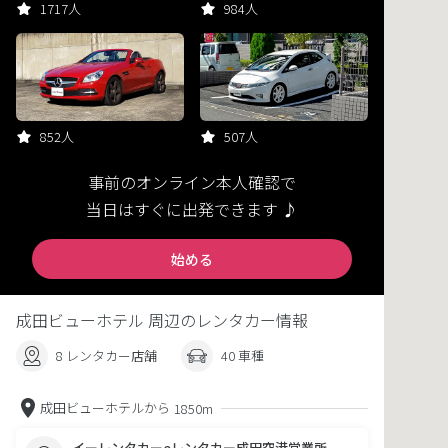
1717人
984人
852人
507人
事前のオンライン本人確認で
当日はすぐに出発できます ♪
始める
成田ビューホテル 周辺のレンタカー情報
8 レンタカー店舗
40 車種
成田ビューホテルから
1850m
イーレンタカーeレンタカー成田空港営業所