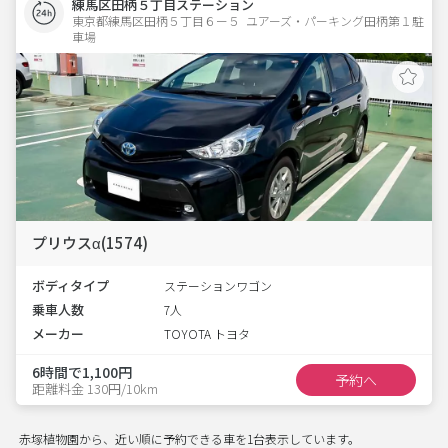
練馬区田柄５丁目ステーション
東京都練馬区田柄５丁目６ー５  ユアーズ・パーキング田柄第１駐
車場
プリウスα(1574)
ボディタイプ
ステーションワゴン
乗車人数
7人
メーカー
TOYOTA トヨタ
6時間で1,100円
予約へ
距離料金 130円/10km
赤塚植物園から、近い順に予約できる車を1台表示しています。