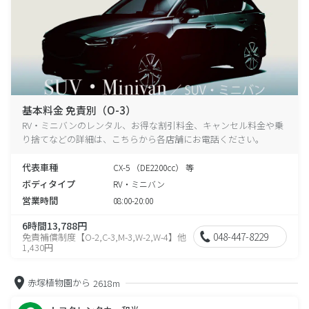
基本料金 免責別（O-3）
RV・ミニバンのレンタル、お得な割引料金、キャンセル料金や乗
り捨てなどの詳細は、こちらから各店舗にお電話ください。
代表車種
CX-5 （DE2200cc） 等
ボディタイプ
RV・ミニバン
営業時間
08:00-20:00
6時間13,788円
048-447-8229
免責補償制度【O-2,C-3,M-3,W-2,W-4】他
1,430円
赤塚植物園から
2618m