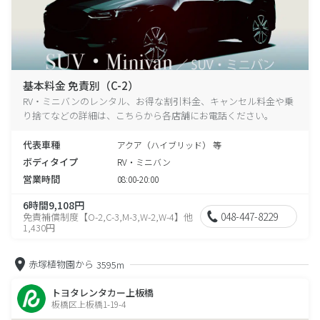
基本料金 免責別（C-2）
RV・ミニバンのレンタル、お得な割引料金、キャンセル料金や乗
り捨てなどの詳細は、こちらから各店舗にお電話ください。
代表車種
アクア（ハイブリッド） 等
ボディタイプ
RV・ミニバン
営業時間
08:00-20:00
6時間9,108円
048-447-8229
免責補償制度【O-2,C-3,M-3,W-2,W-4】他
1,430円
赤塚植物園から
3595m
トヨタレンタカー上板橋
板橋区上板橋1-19-4