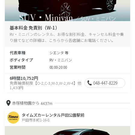
基本料金 免責別（W-1）
RV・ミニバンのレンタル、お得な割引料金、キャンセル料金や乗
り捨てなどの詳細は、こちらから各店舗にお電話ください。
代表車種
シエンタ 等
ボディタイプ
RV・ミニバン
営業時間
08:00-20:00
6時間10,752円
048-447-8229
免責補償制度【O-2,C-3,M-3,W-2,W-4】他
1,430円
赤塚植物園から
4437m
タイムズカーレンタル戸田公園駅前
戸田市本町1-16-8