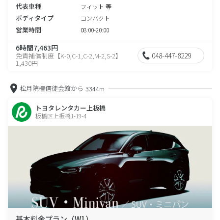
代表車種
フィット 等
ボディタイプ
コンパクト
営業時間
08:00-20:00
6時間7,463円
048-447-8229
免責補償制度【K-0,C-1,C-2,M-2,S-2】
1,430円
松月院檀信徒会館から
3344m
トヨタレンタカー上板橋
板橋区上板橋1-19-4
基本料金プラン（W1）