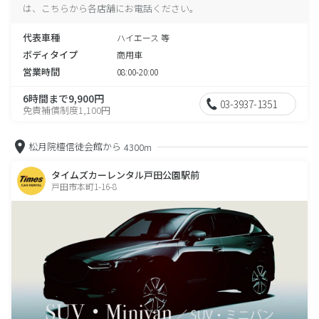
は、こちらから各店舗にお電話ください。
代表車種
ハイエース 等
ボディタイプ
商用車
営業時間
08:00-20:00
6時間まで9,900円
03-3937-1351
免責補償制度1,100円
松月院檀信徒会館から
4300m
タイムズカーレンタル戸田公園駅前
戸田市本町1-16-8