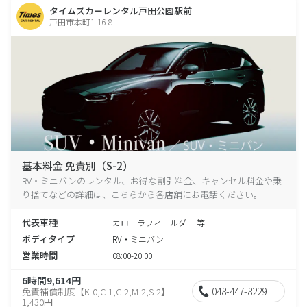
タイムズカーレンタル戸田公園駅前
戸田市本町1-16-8
基本料金 免責別（S-2）
RV・ミニバンのレンタル、お得な割引料金、キャンセル料金や乗
り捨てなどの詳細は、こちらから各店舗にお電話ください。
代表車種
カローラフィールダー 等
ボディタイプ
RV・ミニバン
営業時間
08:00-20:00
6時間9,614円
048-447-8229
免責補償制度【K-0,C-1,C-2,M-2,S-2】
1,430円