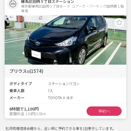
練馬区田柄５丁目ステーション
東京都練馬区田柄５丁目６ー５  ユアーズ・パーキング田柄第１駐
車場
プリウスα(1574)
ボディタイプ
ステーションワゴン
乗車人数
7人
メーカー
TOYOTA トヨタ
6時間で1,100円
予約へ
距離料金 130円/10km
松月院檀信徒会館から、近い順に予約できる車を1台表示しています。