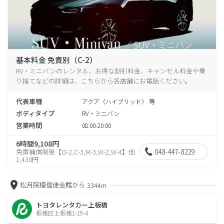
基本料金 免責別（C-2）
RV・ミニバンのレンタル、お得な割引料金、キャンセル料金や乗
り捨てなどの詳細は、こちらから各店舗にお電話ください。
代表車種
アクア（ハイブリッド） 等
ボディタイプ
RV・ミニバン
営業時間
08:00-20:00
6時間9,108円
048-447-8229
免責補償制度【O-2,C-3,M-3,W-2,W-4】他
1,430円
松月院檀信徒会館から
3344m
トヨタレンタカー上板橋
板橋区上板橋1-19-4