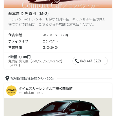
基本料金 免責別（M-2）
コンパクトのレンタル、お得な割引料金、キャンセル料金や乗り
捨てなどの詳細は、こちらから各店舗にお電話ください。
代表車種
MAZDA3 SEDAN 等
ボディタイプ
コンパクト
営業時間
08:00-20:00
6時間9,108円
048-447-8229
免責補償制度【K-0,C-1,C-2,M-2,S-2】
1,430円
松月院檀信徒会館から
4300m
タイムズカーレンタル戸田公園駅前
戸田市本町1-16-8