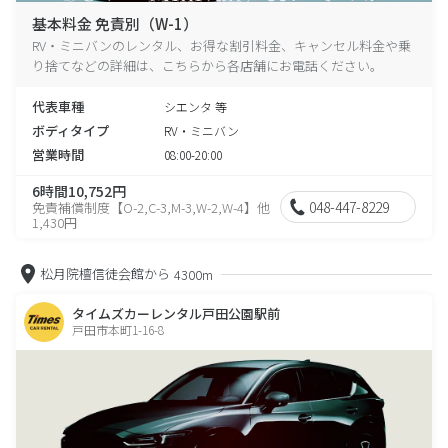
基本料金 免責別（W-1）
RV・ミニバンのレンタル、お得な割引料金、キャンセル料金や乗
り捨てなどの詳細は、こちらから各店舗にお電話ください。
代表車種
シエンタ 等
ボディタイプ
RV・ミニバン
営業時間
08:00-20:00
6時間10,752円
048-447-8229
免責補償制度【O-2,C-3,M-3,W-2,W-4】他
1,430円
松月院檀信徒会館から
4300m
タイムズカーレンタル戸田公園駅前
戸田市本町1-16-8