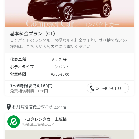
基本料金プラン（C1）
コンパクトのレンタル、お得な割引料金や予約、乗り捨てなどの
詳細は、こちらから各店舗にお電話ください。
代表車種
ヤリス 等
ボディタイプ
コンパクト
営業時間
08:00-20:00
3～6時間まで6,160円
048-468-0100
免責補償制度1,100円
松月院檀信徒会館から
3344m
トヨタレンタカー上板橋
板橋区上板橋1-19-4