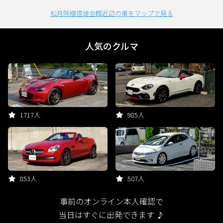
松月院檀信徒会館近辺の車をマップで見る
人気のクルマ
1717人
985人
853人
507人
事前のオンライン本人確認で
当日はすぐに出発できます ♪