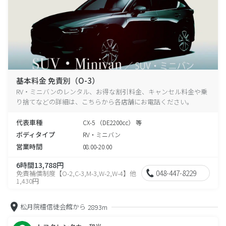
基本料金 免責別（O-3）
RV・ミニバンのレンタル、お得な割引料金、キャンセル料金や乗
り捨てなどの詳細は、こちらから各店舗にお電話ください。
代表車種
CX-5 （DE2200cc） 等
ボディタイプ
RV・ミニバン
営業時間
08:00-20:00
6時間13,788円
048-447-8229
免責補償制度【O-2,C-3,M-3,W-2,W-4】他
1,430円
松月院檀信徒会館から
2893m