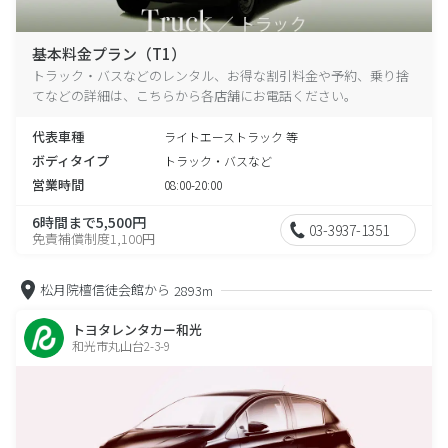
基本料金プラン（T1）
トラック・バスなどのレンタル、お得な割引料金や予約、乗り捨
てなどの詳細は、こちらから各店舗にお電話ください。
代表車種
ライトエーストラック 等
ボディタイプ
トラック・バスなど
営業時間
08:00-20:00
6時間まで5,500円
03-3937-1351
免責補償制度1,100円
松月院檀信徒会館から
2893m
トヨタレンタカー和光
和光市丸山台2-3-9