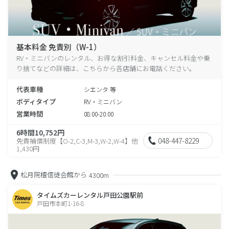
基本料金 免責別（W-1）
RV・ミニバンのレンタル、お得な割引料金、キャンセル料金や乗
り捨てなどの詳細は、こちらから各店舗にお電話ください。
代表車種
シエンタ 等
ボディタイプ
RV・ミニバン
営業時間
08:00-20:00
6時間10,752円
048-447-8229
免責補償制度【O-2,C-3,M-3,W-2,W-4】他
1,430円
松月院檀信徒会館から
4300m
タイムズカーレンタル戸田公園駅前
戸田市本町1-16-8