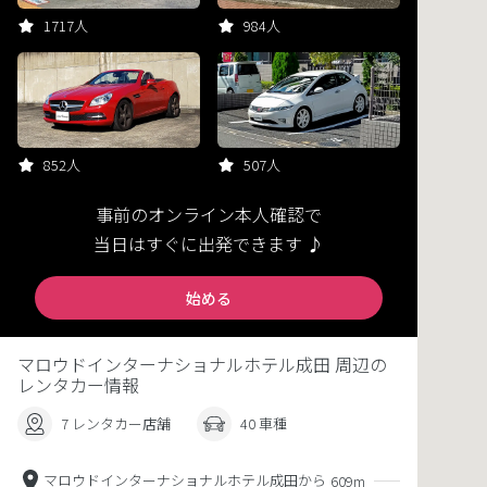
1717人
984人
852人
507人
事前のオンライン本人確認で
当日はすぐに出発できます ♪
始める
マロウドインターナショナルホテル成田 周辺の
レンタカー情報
7 レンタカー店舗
40 車種
マロウドインターナショナルホテル成田から
609m