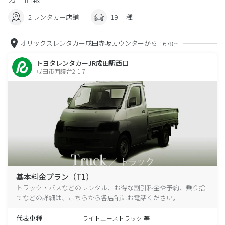
2 レンタカー店舗
19 車種
オリックスレンタカー成田赤坂カウンターから
1678m
トヨタレンタカーJR成田駅西口
成田市囲護台2-1-7
基本料金プラン（T1）
トラック・バスなどのレンタル、お得な割引料金や予約、乗り捨
てなどの詳細は、こちらから各店舗にお電話ください。
代表車種
ライトエーストラック 等