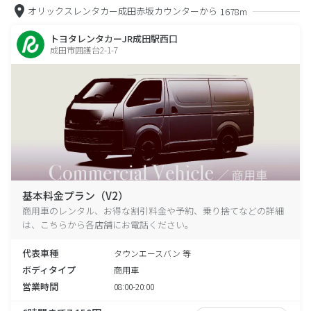
オリックスレンタカー成田赤坂カウンターから
1678m
トヨタレンタカーJR成田駅西口
成田市囲護台2-1-7
基本料金プラン（V2）
商用車のレンタル、お得な割引料金や予約、乗り捨てなどの詳細
は、こちらから各店舗にお電話ください。
代表車種
タウンエースバン 等
ボディタイプ
商用車
営業時間
08:00-20:00