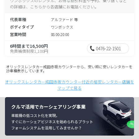
ワンボックスのレンタル、お得な割引料金や予約、乗り捨てなど
の詳細は、こちらから各店舗にお電話ください。
代表車種
アルファード 等
ボディタイプ
ワンボックス
営業時間
08:00-20:00
6時間まで16,500円
0476-22-1501
免責補償制度1,100円
オリックスレンタカー成田赤坂カウンターから、安い順に安いレンタカーを
19車種表示しています。
オリックスレンタカー成田赤坂カウンター付近の格安レンタカー店舗を
マップで見る
クルマ活用でカーシェアリング事業
車載機の低コスト化を実現。
すぐにカーシェアビジネスを始められるプラット
フォームシステムを活用してみませんか？