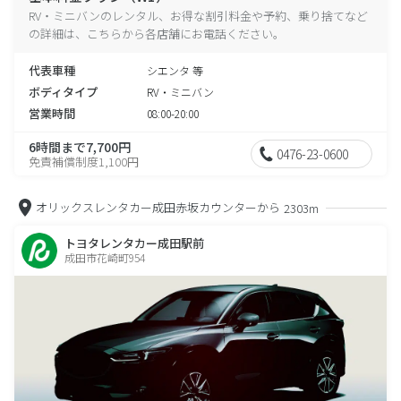
RV・ミニバンのレンタル、お得な割引料金や予約、乗り捨てなど
の詳細は、こちらから各店舗にお電話ください。
代表車種
シエンタ 等
ボディタイプ
RV・ミニバン
営業時間
08:00-20:00
6時間まで7,700円
0476-23-0600
免責補償制度1,100円
オリックスレンタカー成田赤坂カウンターから
2303m
トヨタレンタカー成田駅前
成田市花崎町954