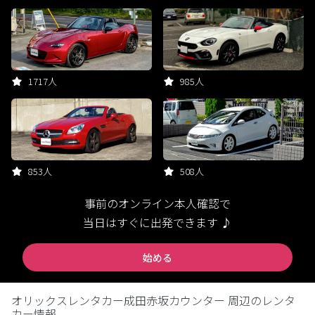
1717人
985人
853人
508人
事前のオンライン本人確認で
当日はすぐに出発できます ♪
始める
オリックスレンタカー成田赤坂カウンター 周辺のレンタ
カー情報