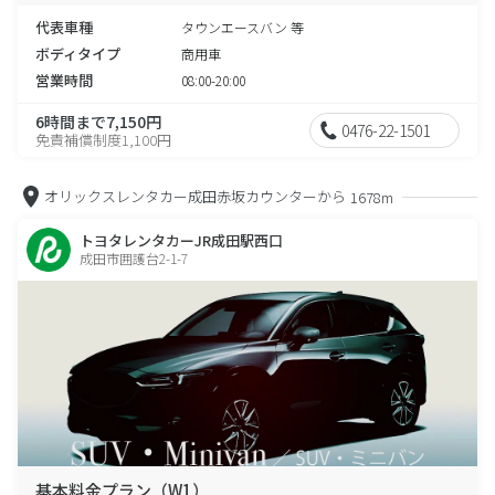
代表車種
タウンエースバン 等
ボディタイプ
商用車
営業時間
08:00-20:00
6時間まで7,150円
0476-22-1501
免責補償制度1,100円
オリックスレンタカー成田赤坂カウンターから
1678m
トヨタレンタカーJR成田駅西口
成田市囲護台2-1-7
基本料金プラン（W1）