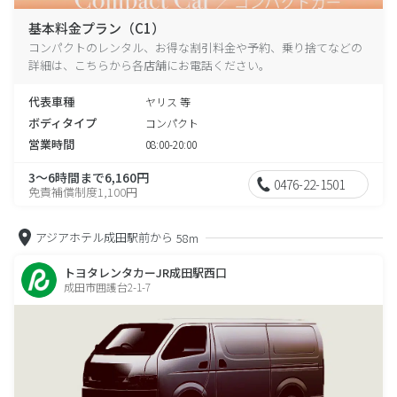
基本料金プラン（C1）
コンパクトのレンタル、お得な割引料金や予約、乗り捨てなどの
詳細は、こちらから各店舗にお電話ください。
代表車種
ヤリス 等
ボディタイプ
コンパクト
営業時間
08:00-20:00
3～6時間まで6,160円
0476-22-1501
免責補償制度1,100円
アジアホテル成田駅前から
58m
トヨタレンタカーJR成田駅西口
成田市囲護台2-1-7