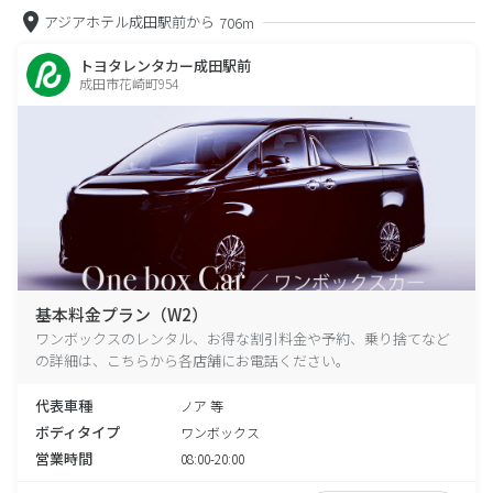
アジアホテル成田駅前から
706m
トヨタレンタカー成田駅前
成田市花崎町954
基本料金プラン（W2）
ワンボックスのレンタル、お得な割引料金や予約、乗り捨てなど
の詳細は、こちらから各店舗にお電話ください。
代表車種
ノア 等
ボディタイプ
ワンボックス
営業時間
08:00-20:00