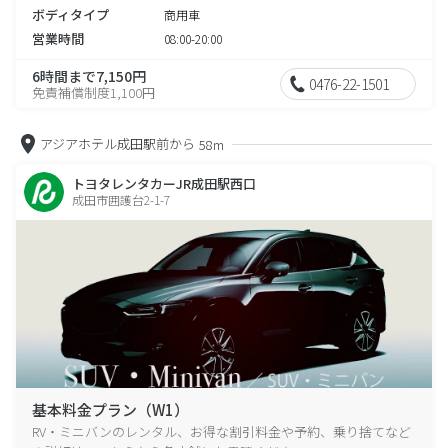
ボディタイプ
商用車
営業時間
08:00-20:00
6時間まで7,150円
0476-22-1501
免責補償制度1,100円
アジアホテル成田駅前から
58m
トヨタレンタカーJR成田駅西口
成田市囲護台2-1-7
基本料金プラン（W1）
RV・ミニバンのレンタル、お得な割引料金や予約、乗り捨てなど