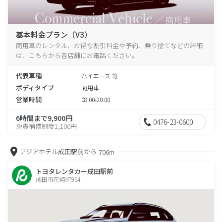
基本料金プラン（V3）
商用車のレンタル、お得な割引料金や予約、乗り捨てなどの詳細
は、こちらから各店舗にお電話ください。
代表車種
ハイエース 等
ボディタイプ
商用車
営業時間
08:00-20:00
6時間まで9,900円
0476-23-0600
免責補償制度1,100円
アジアホテル成田駅前から
706m
トヨタレンタカー成田駅前
成田市花崎町954