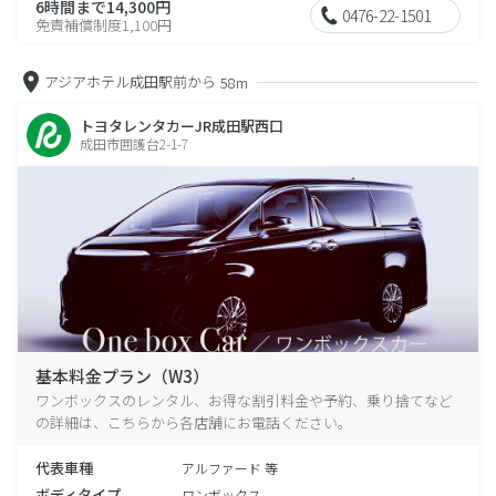
6時間まで14,300円
0476-22-1501
免責補償制度1,100円
アジアホテル成田駅前から
58m
トヨタレンタカーJR成田駅西口
成田市囲護台2-1-7
基本料金プラン（W3）
ワンボックスのレンタル、お得な割引料金や予約、乗り捨てなど
の詳細は、こちらから各店舗にお電話ください。
代表車種
アルファード 等
ボディタイプ
ワンボックス