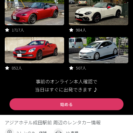
1717人
984人
852人
507人
事前のオンライン本人確認で
当日はすぐに出発できます ♪
始める
アジアホテル成田駅前 周辺のレンタカー情報
2 レンタカー店舗
19 車種