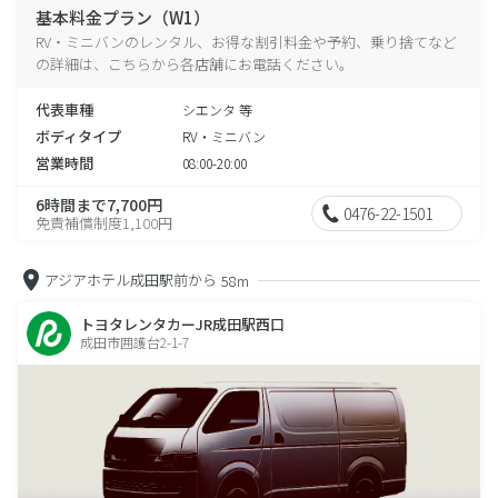
基本料金プラン（W1）
RV・ミニバンのレンタル、お得な割引料金や予約、乗り捨てなど
の詳細は、こちらから各店舗にお電話ください。
代表車種
シエンタ 等
ボディタイプ
RV・ミニバン
営業時間
08:00-20:00
6時間まで7,700円
0476-22-1501
免責補償制度1,100円
アジアホテル成田駅前から
58m
トヨタレンタカーJR成田駅西口
成田市囲護台2-1-7