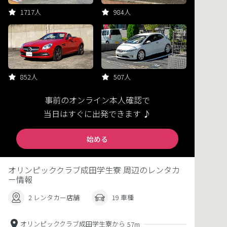
1717人
984人
852人
507人
事前のオンライン本人確認で
当日はすぐに出発できます ♪
始める
オリンピッククラブ成田学生寮 周辺のレンタカ
ー情報
2 レンタカー店舗
19 車種
オリンピッククラブ成田学生寮から
57m