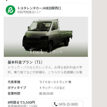
トヨタレンタカーJR成田駅西口
成田市囲護台2-1-7
基本料金プラン（T1）
トラック・バスなどのレンタル、お得な割引料金や予
約、乗り捨てなどの詳細は、こちらから各店舗にお電
話ください。
代表車種
ライトエーストラック 等
ボディタイプ
トラック・バスなど
営業時間
08:00-20:00
6時間まで5,500円
0476-23-0600
免責補償制度1,100円