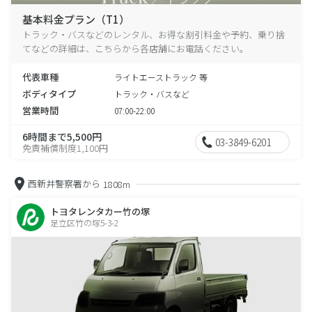
基本料金プラン（T1）
トラック・バスなどのレンタル、お得な割引料金や予約、乗り捨
てなどの詳細は、こちらから各店舗にお電話ください。
代表車種
ライトエーストラック 等
ボディタイプ
トラック・バスなど
営業時間
07:00-22:00
6時間まで5,500円
03-3849-6201
免責補償制度1,100円
西新井警察署から
1808m
トヨタレンタカー竹の塚
足立区竹の塚5-3-2