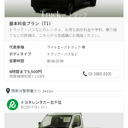
基本料金プラン（T1）
トラック・バスなどのレンタル、お得な割引料金や予約、乗り捨
てなどの詳細は、こちらから各店舗にお電話ください。
代表車種
ライトエーストラック 等
ボディタイプ
トラック・バスなど
営業時間
08:00-20:00
6時間まで5,500円
03-3860-8100
免責補償制度1,100円
西新井警察署から
3443m
トヨタレンタカー北千住
足立区千住1-10-3