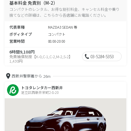
基本料金 免責別（M-2）
コンパクトのレンタル、お得な割引料金、キャンセル料金や乗り
捨てなどの詳細は、こちらから各店舗にお電話ください。
代表車種
MAZDA3 SEDAN 等
ボディタイプ
コンパクト
営業時間
08:00-20:00
6時間9,108円
03-5284-5353
免責補償制度【K-0,C-1,C-2,M-2,S-2】
1,430円
西新井警察署から
26m
トヨタレンタカー西新井
足立区西新井栄町2-8-20