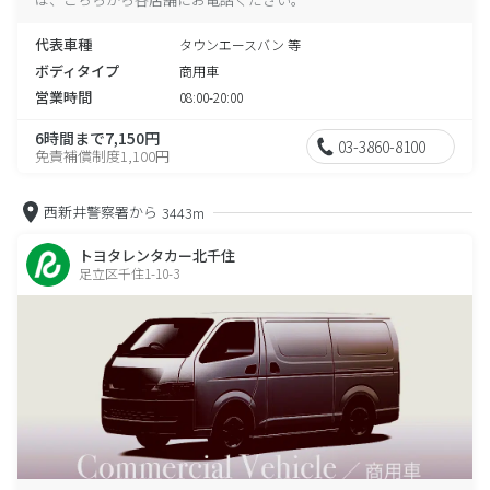
代表車種
タウンエースバン 等
ボディタイプ
商用車
営業時間
08:00-20:00
6時間まで7,150円
03-3860-8100
免責補償制度1,100円
西新井警察署から
3443m
トヨタレンタカー北千住
足立区千住1-10-3