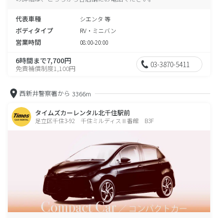
代表車種
シエンタ 等
ボディタイプ
RV・ミニバン
営業時間
08:00-20:00
6時間まで7,700円
03-3870-5411
免責補償制度1,100円
西新井警察署から
3366m
タイムズカーレンタル北千住駅前
足立区千住3-92 千住ミルディスⅡ番館 B3F