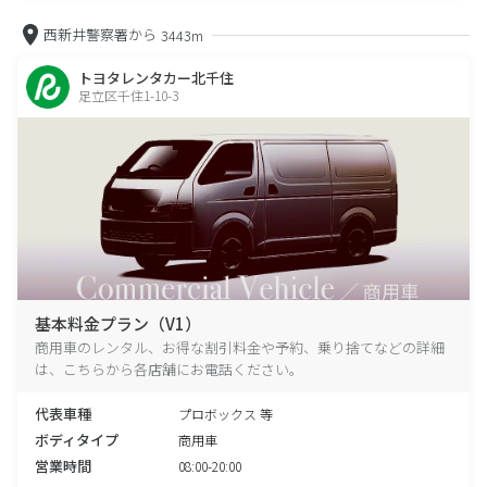
西新井警察署から
3443m
トヨタレンタカー北千住
足立区千住1-10-3
基本料金プラン（V1）
商用車のレンタル、お得な割引料金や予約、乗り捨てなどの詳細
は、こちらから各店舗にお電話ください。
代表車種
プロボックス 等
ボディタイプ
商用車
営業時間
08:00-20:00