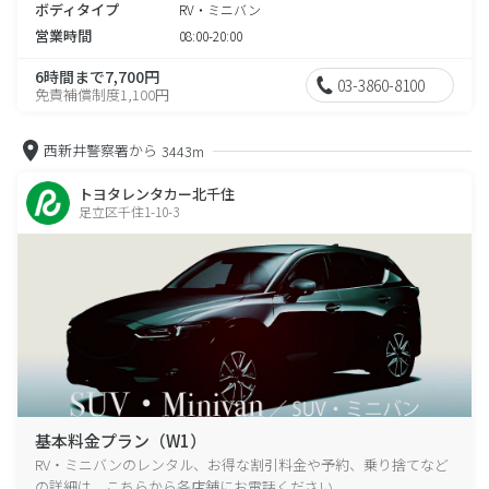
ボディタイプ
RV・ミニバン
営業時間
08:00-20:00
6時間まで7,700円
03-3860-8100
免責補償制度1,100円
西新井警察署から
3443m
トヨタレンタカー北千住
足立区千住1-10-3
基本料金プラン（W1）
RV・ミニバンのレンタル、お得な割引料金や予約、乗り捨てなど
の詳細は、こちらから各店舗にお電話ください。