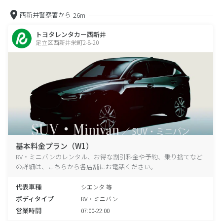
西新井警察署から
26m
トヨタレンタカー西新井
足立区西新井栄町2-8-20
基本料金プラン（W1）
RV・ミニバンのレンタル、お得な割引料金や予約、乗り捨てなど
の詳細は、こちらから各店舗にお電話ください。
代表車種
シエンタ 等
ボディタイプ
RV・ミニバン
営業時間
07:00-22:00