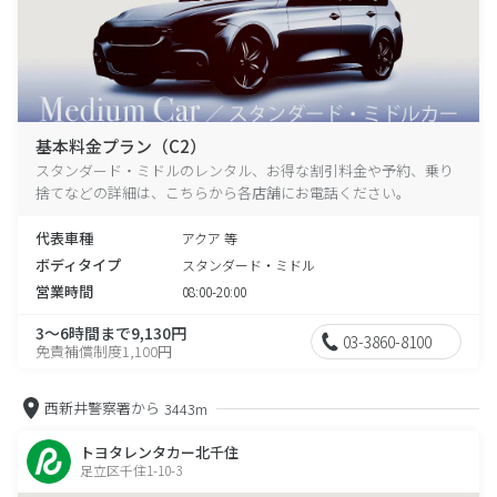
基本料金プラン（C2）
スタンダード・ミドルのレンタル、お得な割引料金や予約、乗り
捨てなどの詳細は、こちらから各店舗にお電話ください。
代表車種
アクア 等
ボディタイプ
スタンダード・ミドル
営業時間
08:00-20:00
3～6時間まで9,130円
03-3860-8100
免責補償制度1,100円
西新井警察署から
3443m
トヨタレンタカー北千住
足立区千住1-10-3