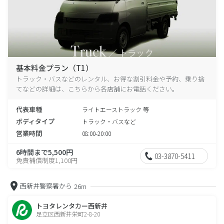
基本料金プラン（T1）
トラック・バスなどのレンタル、お得な割引料金や予約、乗り捨
てなどの詳細は、こちらから各店舗にお電話ください。
代表車種
ライトエーストラック 等
ボディタイプ
トラック・バスなど
営業時間
08:00-20:00
6時間まで5,500円
03-3870-5411
免責補償制度1,100円
西新井警察署から
26m
トヨタレンタカー西新井
足立区西新井栄町2-8-20