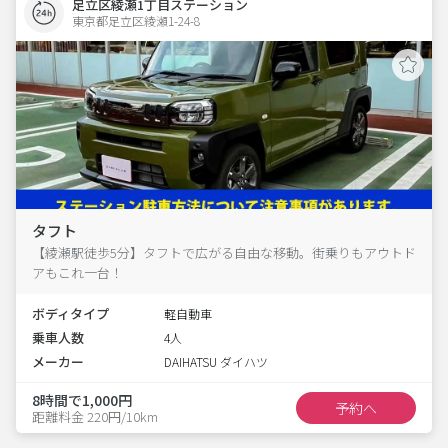
足立区綾瀬1丁目ステーション
東京都足立区綾瀬1-24-8  
タフト
【綾瀬駅徒歩5分】タフトで広がる自由な移動。街乗りもアウトド
アもこれ一台！
ボディタイプ
軽自動車
乗車人数
4人
メーカー
DAIHATSU ダイハツ
8時間で1,000円
予約へ
距離料金 220円/10km