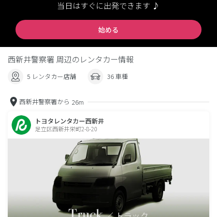
当日はすぐに出発できます ♪
始める
西新井警察署 周辺のレンタカー情報
5 レンタカー店舗
36 車種
西新井警察署から
26m
トヨタレンタカー西新井
足立区西新井栄町2-8-20