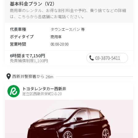
基本料金プラン（V2）
商用車のレンタル、お得な割引料金や予約、乗り捨てなどの詳細
は、こちらから各店舗にお電話ください。
代表車種
タウンエースバン 等
ボディタイプ
商用車
営業時間
08:00-20:00
6時間まで7,150円
03-3870-5411
免責補償制度1,100円
西新井警察署から
26m
トヨタレンタカー西新井
足立区西新井栄町2-8-20