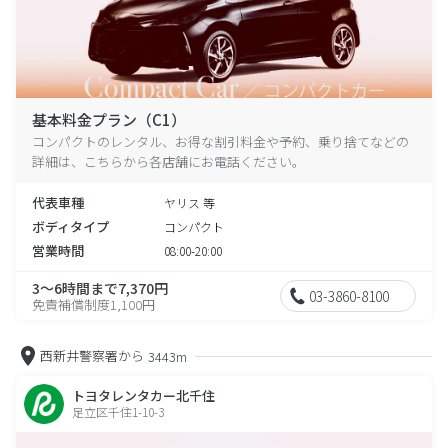
基本料金プラン（C1）
コンパクトのレンタル、お得な割引料金や予約、乗り捨てなどの
詳細は、こちらから各店舗にお電話ください。
代表車種
ヤリス 等
ボディタイプ
コンパクト
営業時間
08:00-20:00
3～6時間まで7,370円
03-3860-8100
免責補償制度1,100円
西新井警察署から
3443m
トヨタレンタカー北千住
足立区千住1-10-3