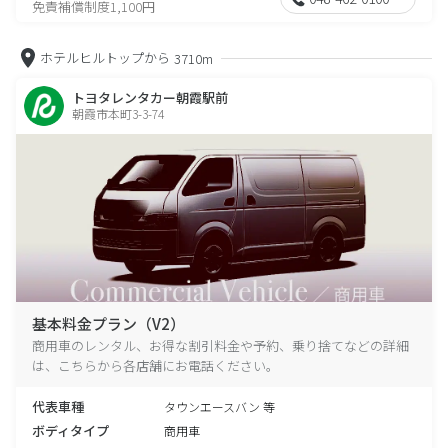
免責補償制度1,100円
ホテルヒルトップから
3710m
トヨタレンタカー朝霞駅前
朝霞市本町3-3-74
基本料金プラン（V2）
商用車のレンタル、お得な割引料金や予約、乗り捨てなどの詳細
は、こちらから各店舗にお電話ください。
代表車種
タウンエースバン 等
ボディタイプ
商用車