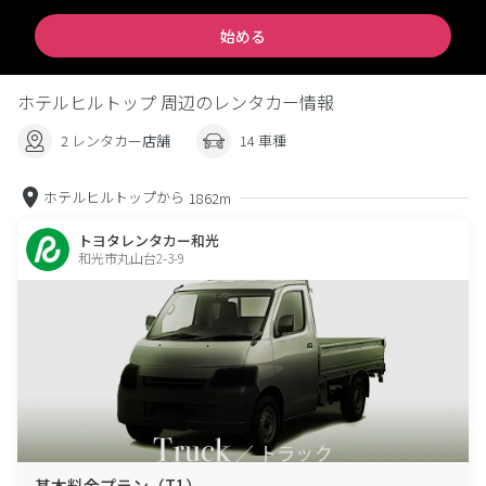
始める
ホテルヒルトップ 周辺のレンタカー情報
2 レンタカー店舗
14 車種
ホテルヒルトップから
1862m
トヨタレンタカー和光
和光市丸山台2-3-9
基本料金プラン（T1）