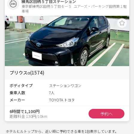
練馬区田柄５丁目ステーション
東京都練馬区田柄５丁目６ー５  ユアーズ・パーキング田柄第１駐
車場
プリウスα(1574)
ボディタイプ
ステーションワゴン
乗車人数
7人
メーカー
TOYOTA トヨタ
6時間で1,100円
予約へ
距離料金 130円/10km
ホテルヒルトップから、近い順に予約できる車を1台表示しています。