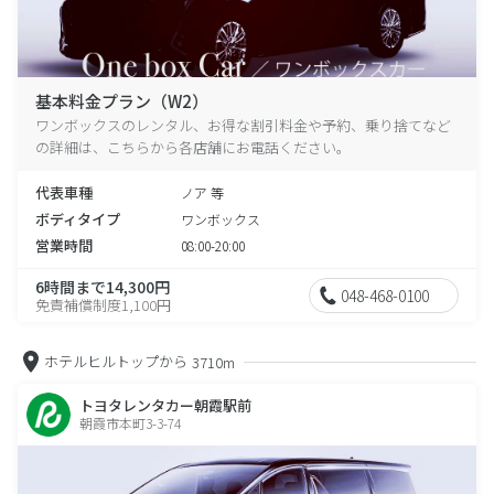
基本料金プラン（W2）
ワンボックスのレンタル、お得な割引料金や予約、乗り捨てなど
の詳細は、こちらから各店舗にお電話ください。
代表車種
ノア 等
ボディタイプ
ワンボックス
営業時間
08:00-20:00
6時間まで14,300円
048-468-0100
免責補償制度1,100円
ホテルヒルトップから
3710m
トヨタレンタカー朝霞駅前
朝霞市本町3-3-74