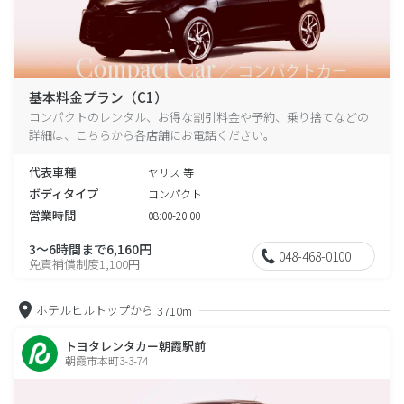
基本料金プラン（C1）
コンパクトのレンタル、お得な割引料金や予約、乗り捨てなどの
詳細は、こちらから各店舗にお電話ください。
代表車種
ヤリス 等
ボディタイプ
コンパクト
営業時間
08:00-20:00
3～6時間まで6,160円
048-468-0100
免責補償制度1,100円
ホテルヒルトップから
3710m
トヨタレンタカー朝霞駅前
朝霞市本町3-3-74