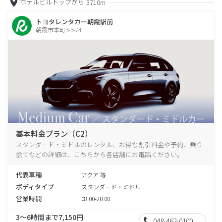
ホテルヒルトップから
3710m
トヨタレンタカー朝霞駅前
朝霞市本町3-3-74
基本料金プラン（C2）
スタンダード・ミドルのレンタル、お得な割引料金や予約、乗り
捨てなどの詳細は、こちらから各店舗にお電話ください。
代表車種
アクア 等
ボディタイプ
スタンダード・ミドル
営業時間
08:00-20:00
3～6時間まで7,150円
048-462-0100