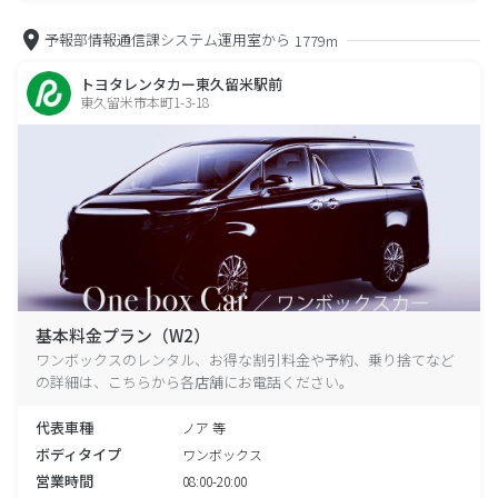
予報部情報通信課システム運用室から
1779m
トヨタレンタカー東久留米駅前
東久留米市本町1-3-18
基本料金プラン（W2）
ワンボックスのレンタル、お得な割引料金や予約、乗り捨てなど
の詳細は、こちらから各店舗にお電話ください。
代表車種
ノア 等
ボディタイプ
ワンボックス
営業時間
08:00-20:00