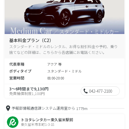
基本料金プラン（C2）
スタンダード・ミドルのレンタル、お得な割引料金や予約、乗り
捨てなどの詳細は、こちらから各店舗にお電話ください。
代表車種
アクア 等
ボディタイプ
スタンダード・ミドル
営業時間
08:00-20:00
3～6時間まで9,130円
042-477-2100
免責補償制度1,100円
予報部情報通信課システム運用室から
1779m
トヨタレンタカー東久留米駅前
東久留米市本町1-3-18