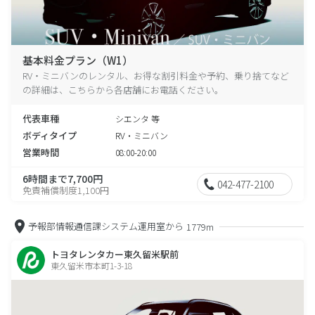
基本料金プラン（W1）
RV・ミニバンのレンタル、お得な割引料金や予約、乗り捨てなど
の詳細は、こちらから各店舗にお電話ください。
代表車種
シエンタ 等
ボディタイプ
RV・ミニバン
営業時間
08:00-20:00
6時間まで7,700円
042-477-2100
免責補償制度1,100円
予報部情報通信課システム運用室から
1779m
トヨタレンタカー東久留米駅前
東久留米市本町1-3-18