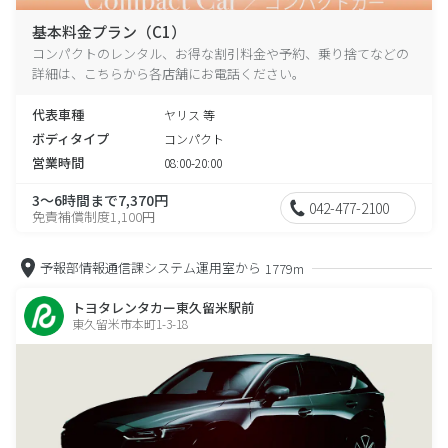
基本料金プラン（C1）
コンパクトのレンタル、お得な割引料金や予約、乗り捨てなどの
詳細は、こちらから各店舗にお電話ください。
代表車種
ヤリス 等
ボディタイプ
コンパクト
営業時間
08:00-20:00
3～6時間まで7,370円
042-477-2100
免責補償制度1,100円
予報部情報通信課システム運用室から
1779m
トヨタレンタカー東久留米駅前
東久留米市本町1-3-18