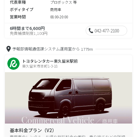
代表車種
プロボックス 等
ボディタイプ
商用車
営業時間
08:00-20:00
6時間まで6,600円
042-477-2100
免責補償制度1,100円
予報部情報通信課システム運用室から
1779m
トヨタレンタカー東久留米駅前
東久留米市本町1-3-18
基本料金プラン（V2）
商用車のレンタル、お得な割引料金や予約、乗り捨てなどの詳細