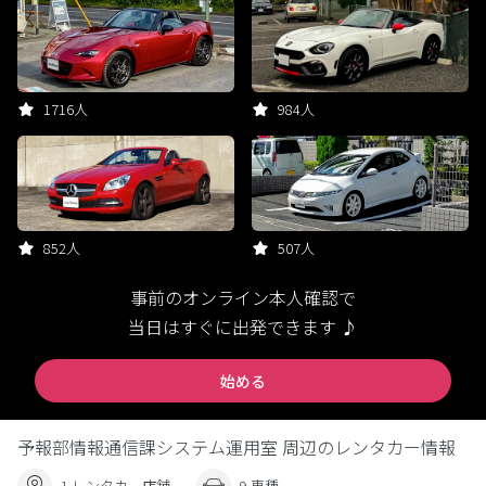
1716人
984人
852人
507人
事前のオンライン本人確認で
当日はすぐに出発できます ♪
始める
予報部情報通信課システム運用室 周辺のレンタカー情報
1 レンタカー店舗
9 車種