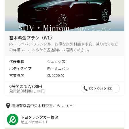
基本料金プラン（W1）
RV・ミニバンのレンタル、お得な割引料金や予約、乗り捨てなど
の詳細は、こちらから各店舗にお電話ください。
代表車種
シエンタ 等
ボディタイプ
RV・ミニバン
営業時間
08:00-20:00
6時間まで7,700円
03-3860-8100
免責補償制度1,100円
綾瀬警察署中央本町交番から
2538m
トヨタレンタカー綾瀬
足立区綾瀬3-27-1