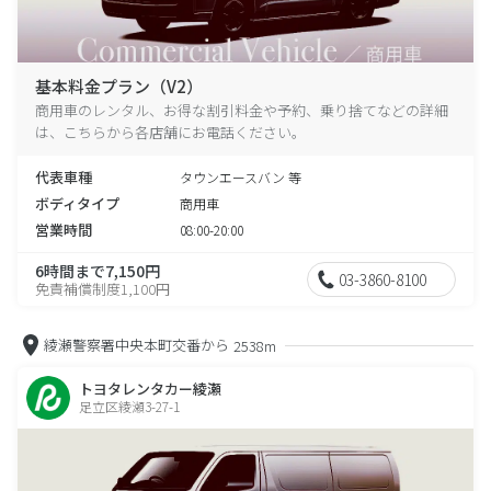
基本料金プラン（V2）
商用車のレンタル、お得な割引料金や予約、乗り捨てなどの詳細
は、こちらから各店舗にお電話ください。
代表車種
タウンエースバン 等
ボディタイプ
商用車
営業時間
08:00-20:00
6時間まで7,150円
03-3860-8100
免責補償制度1,100円
綾瀬警察署中央本町交番から
2538m
トヨタレンタカー綾瀬
足立区綾瀬3-27-1