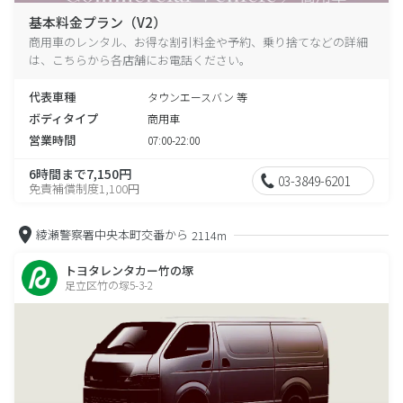
基本料金プラン（V2）
商用車のレンタル、お得な割引料金や予約、乗り捨てなどの詳細
は、こちらから各店舗にお電話ください。
代表車種
タウンエースバン 等
ボディタイプ
商用車
営業時間
07:00-22:00
6時間まで7,150円
03-3849-6201
免責補償制度1,100円
綾瀬警察署中央本町交番から
2114m
トヨタレンタカー竹の塚
足立区竹の塚5-3-2