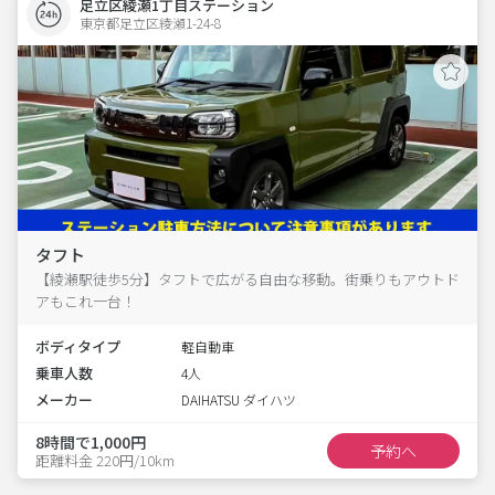
足立区綾瀬1丁目ステーション
東京都足立区綾瀬1-24-8  
タフト
【綾瀬駅徒歩5分】タフトで広がる自由な移動。街乗りもアウトド
アもこれ一台！
ボディタイプ
軽自動車
乗車人数
4人
メーカー
DAIHATSU ダイハツ
8時間で1,000円
予約へ
距離料金 220円/10km