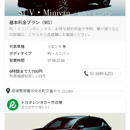
基本料金プラン（W1）
RV・ミニバンのレンタル、お得な割引料金や予約、乗り捨てなど
の詳細は、こちらから各店舗にお電話ください。
代表車種
シエンタ 等
ボディタイプ
RV・ミニバン
営業時間
07:00-22:00
6時間まで7,700円
03-3849-6201
免責補償制度1,100円
綾瀬警察署中央本町交番から
2114m
トヨタレンタカー竹の塚
足立区竹の塚5-3-2