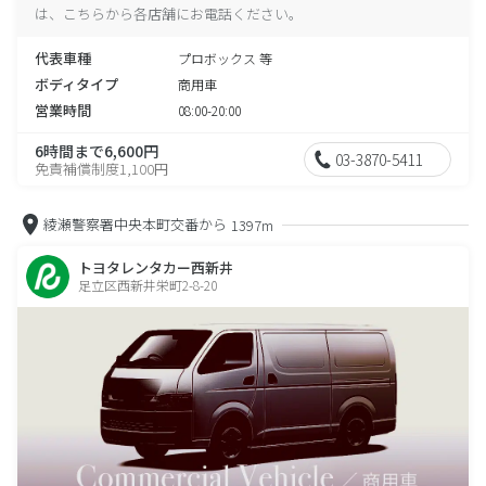
は、こちらから各店舗にお電話ください。
代表車種
プロボックス 等
ボディタイプ
商用車
営業時間
08:00-20:00
6時間まで6,600円
03-3870-5411
免責補償制度1,100円
綾瀬警察署中央本町交番から
1397m
トヨタレンタカー西新井
足立区西新井栄町2-8-20