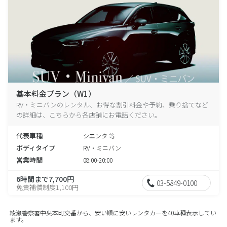
基本料金プラン（W1）
RV・ミニバンのレンタル、お得な割引料金や予約、乗り捨てなど
の詳細は、こちらから各店舗にお電話ください。
代表車種
シエンタ 等
ボディタイプ
RV・ミニバン
営業時間
08:00-20:00
6時間まで7,700円
03-5849-0100
免責補償制度1,100円
綾瀬警察署中央本町交番から、安い順に安いレンタカーを40車種表示してい
ます。