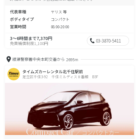
代表車種
ヤリス 等
ボディタイプ
コンパクト
営業時間
08:00-20:00
3～6時間まで7,370円
03-3870-5411
免責補償制度1,100円
綾瀬警察署中央本町交番から
2695m
タイムズカーレンタル北千住駅前
足立区千住3-92 千住ミルディスⅡ番館 B3F