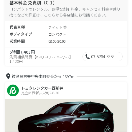
基本料金 免責別（C-1）
コンパクトのレンタル、お得な割引料金、キャンセル料金や乗り
捨てなどの詳細は、こちらから各店舗にお電話ください。
代表車種
フィット 等
ボディタイプ
コンパクト
営業時間
08:00-20:00
6時間7,463円
03-5284-5353
免責補償制度【K-0,C-1,C-2,M-2,S-2】
1,430円
綾瀬警察署中央本町交番から
1397m
トヨタレンタカー西新井
足立区西新井栄町2-8-20