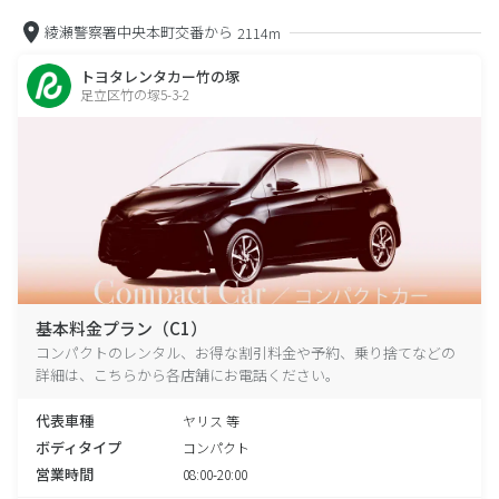
綾瀬警察署中央本町交番から
2114m
トヨタレンタカー竹の塚
足立区竹の塚5-3-2
基本料金プラン（C1）
コンパクトのレンタル、お得な割引料金や予約、乗り捨てなどの
詳細は、こちらから各店舗にお電話ください。
代表車種
ヤリス 等
ボディタイプ
コンパクト
営業時間
08:00-20:00