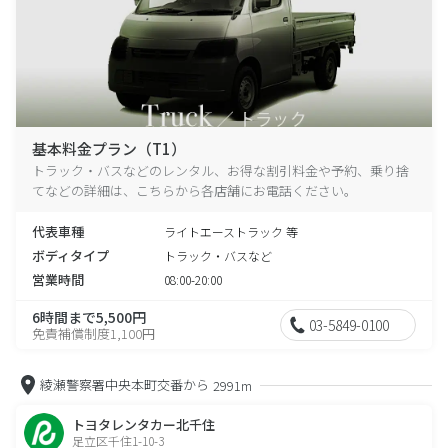
基本料金プラン（T1）
トラック・バスなどのレンタル、お得な割引料金や予約、乗り捨
てなどの詳細は、こちらから各店舗にお電話ください。
代表車種
ライトエーストラック 等
ボディタイプ
トラック・バスなど
営業時間
08:00-20:00
6時間まで5,500円
03-5849-0100
免責補償制度1,100円
綾瀬警察署中央本町交番から
2991m
トヨタレンタカー北千住
足立区千住1-10-3