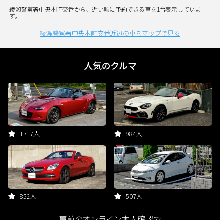
綾瀬警察署中央本町交番から、近い順に予約できる車を1台表示していま
す。
綾瀬警察署中央本町交番近辺の車をマップで見る
人気のクルマ
1717人
984人
852人
507人
事前のオンライン本人確認で