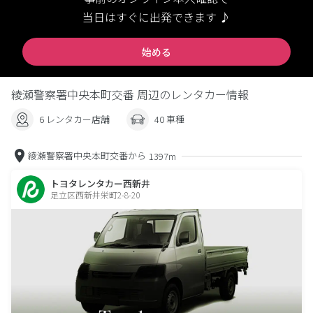
当日はすぐに出発できます ♪
始める
綾瀬警察署中央本町交番 周辺のレンタカー情報
6 レンタカー店舗
40 車種
綾瀬警察署中央本町交番から
1397m
トヨタレンタカー西新井
足立区西新井栄町2-8-20