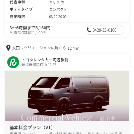
代表車種
ヤリス 等
ボディタイプ
コンパクト
営業時間
08:00-20:00
3～6時間まで6,160円
0428-23-0100
免責補償制度1,100円
友田レクリエーション広場から
1274m
トヨタレンタカー河辺駅前
青梅市河辺町10-12-17
基本料金プラン（V1）
商用車のレンタル、お得な割引料金や予約、乗り捨てなどの詳細