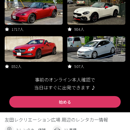
1717人
984人
852人
507人
事前のオンライン本人確認で
当日はすぐに出発できます ♪
始める
友田レクリエーション広場 周辺のレンタカー情報
2 レンタカー店舗
11 車種