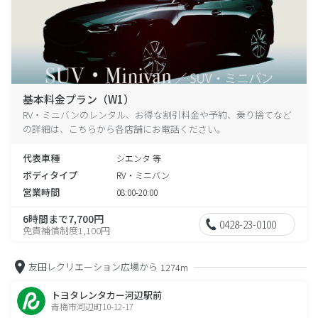
基本料金プラン（W1）
RV・ミニバンのレンタル、お得な割引料金や予約、乗り捨てなど
の詳細は、こちらから各店舗にお電話ください。
代表車種
シエンタ 等
ボディタイプ
RV・ミニバン
営業時間
08:00-20:00
6時間まで7,700円
0428-23-0100
免責補償制度1,100円
友田レクリエーション広場から
1274m
トヨタレンタカー河辺駅前
青梅市河辺町10-12-17