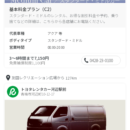
基本料金プラン（C2）
スタンダード・ミドルのレンタル、お得な割引料金や予約、乗り
捨てなどの詳細は、こちらから各店舗にお電話ください。
代表車種
アクア 等
ボディタイプ
スタンダード・ミドル
営業時間
08:00-20:00
3～6時間まで7,150円
0428-23-0100
免責補償制度1,100円
友田レクリエーション広場から
1274m
トヨタレンタカー河辺駅前
青梅市河辺町10-12-17