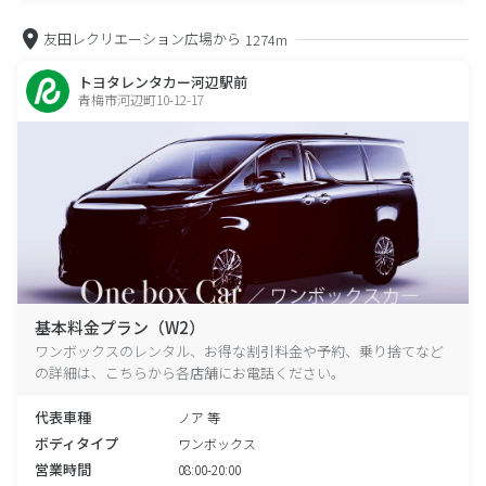
友田レクリエーション広場から
1274m
トヨタレンタカー河辺駅前
青梅市河辺町10-12-17
基本料金プラン（W2）
ワンボックスのレンタル、お得な割引料金や予約、乗り捨てなど
の詳細は、こちらから各店舗にお電話ください。
代表車種
ノア 等
ボディタイプ
ワンボックス
営業時間
08:00-20:00