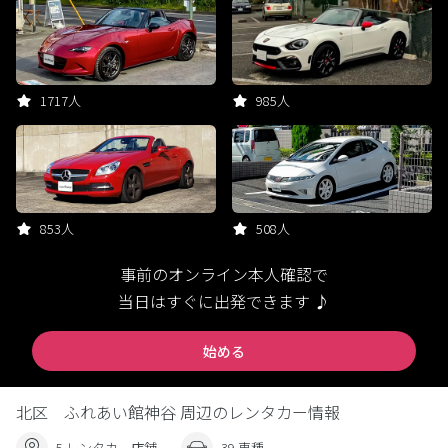
1717人
985人
853人
508人
事前のオンライン本人確認で
当日はすぐに出発できます ♪
始める
北区 ふれあい館神谷 周辺のレンタカー情報
5 レンタカー店舗
39 車種