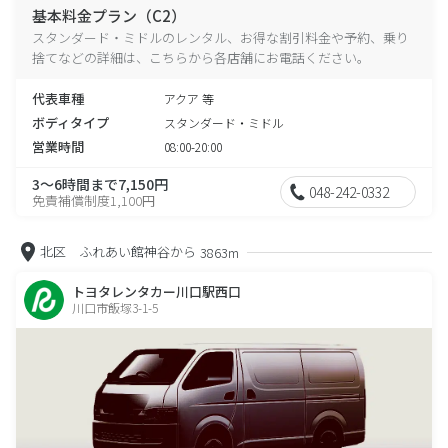
基本料金プラン（C2）
スタンダード・ミドルのレンタル、お得な割引料金や予約、乗り
捨てなどの詳細は、こちらから各店舗にお電話ください。
代表車種
アクア 等
ボディタイプ
スタンダード・ミドル
営業時間
08:00-20:00
3～6時間まで7,150円
048-242-0332
免責補償制度1,100円
北区 ふれあい館神谷から
3863m
トヨタレンタカー川口駅西口
川口市飯塚3-1-5