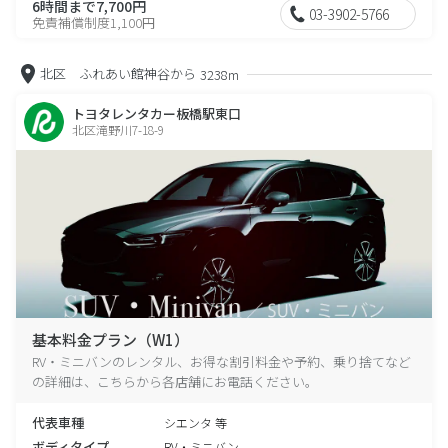
6時間まで7,700円
03-3902-5766
免責補償制度1,100円
北区 ふれあい館神谷から
3238m
トヨタレンタカー板橋駅東口
北区滝野川7-18-9
基本料金プラン（W1）
RV・ミニバンのレンタル、お得な割引料金や予約、乗り捨てなど
の詳細は、こちらから各店舗にお電話ください。
代表車種
シエンタ 等
ボディタイプ
RV・ミニバン