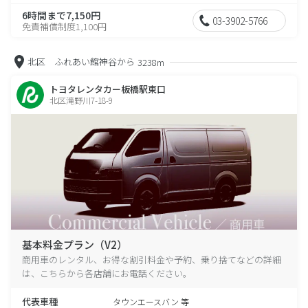
6時間まで7,150円
03-3902-5766
免責補償制度1,100円
北区 ふれあい館神谷から
3238m
トヨタレンタカー板橋駅東口
北区滝野川7-18-9
基本料金プラン（V2）
商用車のレンタル、お得な割引料金や予約、乗り捨てなどの詳細
は、こちらから各店舗にお電話ください。
代表車種
タウンエースバン 等