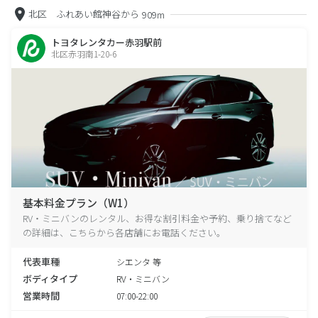
北区 ふれあい館神谷から
909m
トヨタレンタカー赤羽駅前
北区赤羽南1-20-6
基本料金プラン（W1）
RV・ミニバンのレンタル、お得な割引料金や予約、乗り捨てなど
の詳細は、こちらから各店舗にお電話ください。
代表車種
シエンタ 等
ボディタイプ
RV・ミニバン
営業時間
07:00-22:00