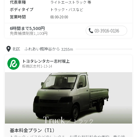
代表車種
ライトエーストラック 等
ボディタイプ
トラック・バスなど
営業時間
08:00-20:00
6時間まで5,500円
03-3916-0136
免責補償制度1,100円
北区 ふれあい館神谷から
3255m
トヨタレンタカー志村坂上
板橋区志村1-13-14
基本料金プラン（T1）
トラック・バスなどのレンタル、お得な割引料金や予約、乗り捨