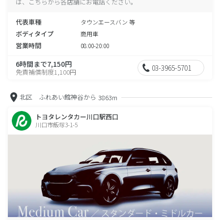
は、こちらから各店舗にお電話ください。
代表車種
タウンエースバン 等
ボディタイプ
商用車
営業時間
08:00-20:00
6時間まで7,150円
03-3965-5701
免責補償制度1,100円
北区 ふれあい館神谷から
3863m
トヨタレンタカー川口駅西口
川口市飯塚3-1-5