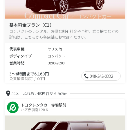
基本料金プラン（C1）
コンパクトのレンタル、お得な割引料金や予約、乗り捨てなどの
詳細は、こちらから各店舗にお電話ください。
代表車種
ヤリス 等
ボディタイプ
コンパクト
営業時間
08:00-20:00
3～6時間まで6,160円
048-242-0332
免責補償制度1,100円
北区 ふれあい館神谷から
909m
トヨタレンタカー赤羽駅前
北区赤羽南1-20-6