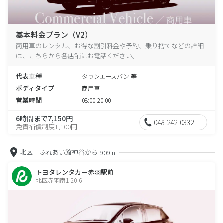
基本料金プラン（V2）
商用車のレンタル、お得な割引料金や予約、乗り捨てなどの詳細
は、こちらから各店舗にお電話ください。
代表車種
タウンエースバン 等
ボディタイプ
商用車
営業時間
08:00-20:00
6時間まで7,150円
048-242-0332
免責補償制度1,100円
北区 ふれあい館神谷から
909m
トヨタレンタカー赤羽駅前
北区赤羽南1-20-6