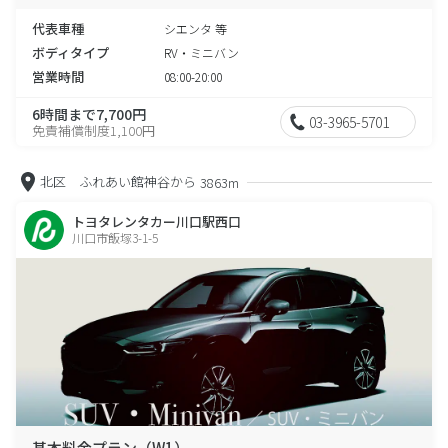
代表車種
シエンタ 等
ボディタイプ
RV・ミニバン
営業時間
08:00-20:00
6時間まで7,700円
03-3965-5701
免責補償制度1,100円
北区 ふれあい館神谷から
3863m
トヨタレンタカー川口駅西口
川口市飯塚3-1-5
基本料金プラン（W1）