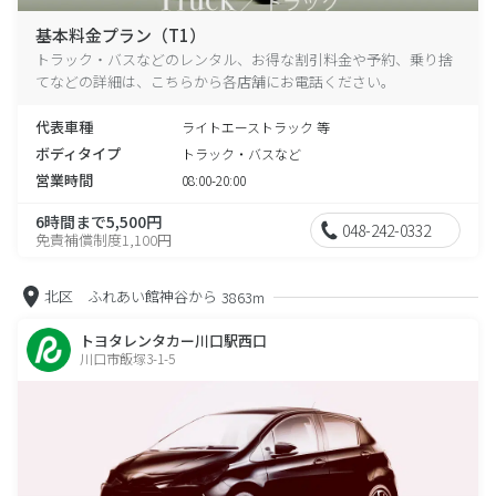
基本料金プラン（T1）
トラック・バスなどのレンタル、お得な割引料金や予約、乗り捨
てなどの詳細は、こちらから各店舗にお電話ください。
代表車種
ライトエーストラック 等
ボディタイプ
トラック・バスなど
営業時間
08:00-20:00
6時間まで5,500円
048-242-0332
免責補償制度1,100円
北区 ふれあい館神谷から
3863m
トヨタレンタカー川口駅西口
川口市飯塚3-1-5