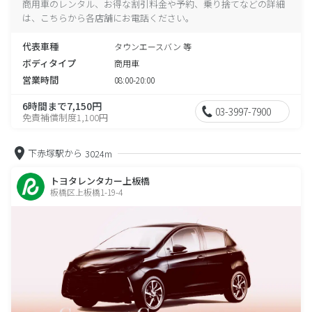
商用車のレンタル、お得な割引料金や予約、乗り捨てなどの詳細
は、こちらから各店舗にお電話ください。
代表車種
タウンエースバン 等
ボディタイプ
商用車
営業時間
08:00-20:00
6時間まで7,150円
03-3997-7900
免責補償制度1,100円
下赤塚駅から
3024m
トヨタレンタカー上板橋
板橋区上板橋1-19-4