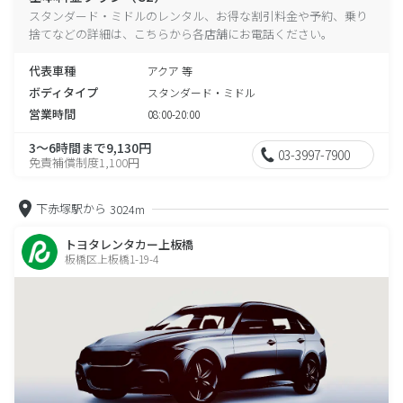
スタンダード・ミドルのレンタル、お得な割引料金や予約、乗り
捨てなどの詳細は、こちらから各店舗にお電話ください。
代表車種
アクア 等
ボディタイプ
スタンダード・ミドル
営業時間
08:00-20:00
3～6時間まで9,130円
03-3997-7900
免責補償制度1,100円
下赤塚駅から
3024m
トヨタレンタカー上板橋
板橋区上板橋1-19-4