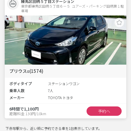
練馬区田柄５丁目ステーション
東京都練馬区田柄５丁目６ー５  ユアーズ・パーキング田柄第１駐
車場
プリウスα(1574)
ボディタイプ
ステーションワゴン
乗車人数
7人
メーカー
TOYOTA トヨタ
6時間で1,100円
予約へ
距離料金 130円/10km
下赤塚駅から、近い順に予約できる車を1台表示しています。