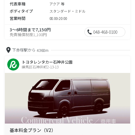
代表車種
アクア 等
ボディタイプ
スタンダード・ミドル
営業時間
08:00-20:00
3～6時間まで7,150円
048-468-0100
免責補償制度1,100円
下赤塚駅から
4368m
トヨタレンタカー石神井公園
練馬区石神井町2-13-13
基本料金プラン（V2）