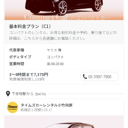
基本料金プラン（C1）
コンパクトのレンタル、お得な割引料金や予約、乗り捨てなどの
詳細は、こちらから各店舗にお電話ください。
代表車種
ヤリス 等
ボディタイプ
コンパクト
営業時間
08:00-20:00
3～6時間まで7,370円
03-3997-7900
免責補償制度1,100円
下赤塚駅から
3947m
タイムズカーレンタル小竹向原
板橋区小茂根1-25-17