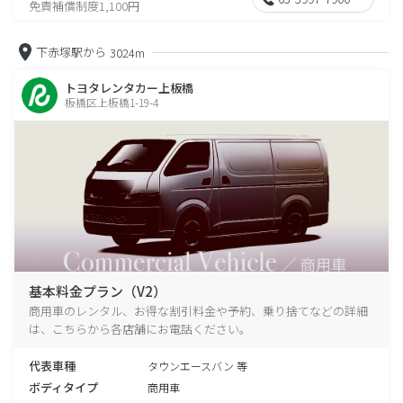
免責補償制度1,100円
下赤塚駅から
3024m
トヨタレンタカー上板橋
板橋区上板橋1-19-4
基本料金プラン（V2）
商用車のレンタル、お得な割引料金や予約、乗り捨てなどの詳細
は、こちらから各店舗にお電話ください。
代表車種
タウンエースバン 等
ボディタイプ
商用車