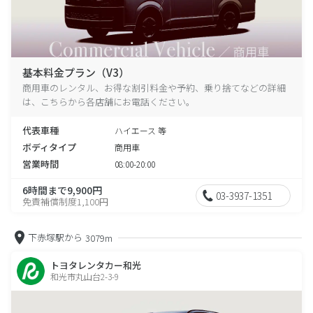
基本料金プラン（V3）
商用車のレンタル、お得な割引料金や予約、乗り捨てなどの詳細
は、こちらから各店舗にお電話ください。
代表車種
ハイエース 等
ボディタイプ
商用車
営業時間
08:00-20:00
6時間まで9,900円
03-3937-1351
免責補償制度1,100円
下赤塚駅から
3079m
トヨタレンタカー和光
和光市丸山台2-3-9