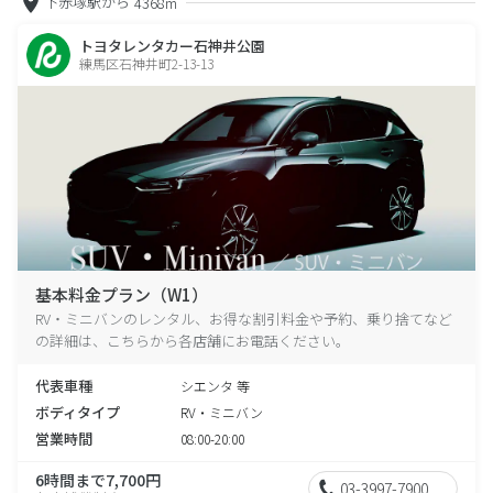
下赤塚駅から
4368m
トヨタレンタカー石神井公園
練馬区石神井町2-13-13
基本料金プラン（W1）
RV・ミニバンのレンタル、お得な割引料金や予約、乗り捨てなど
の詳細は、こちらから各店舗にお電話ください。
代表車種
シエンタ 等
ボディタイプ
RV・ミニバン
営業時間
08:00-20:00
6時間まで7,700円
03-3997-7900