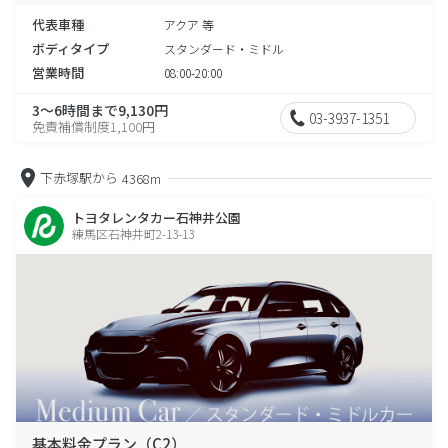
代表車種
アクア 等
ボディタイプ
スタンダード・ミドル
営業時間
08:00-20:00
3～6時間まで9,130円
03-3937-1351
免責補償制度1,100円
下赤塚駅から
4368m
トヨタレンタカー石神井公園
練馬区石神井町2-13-13
基本料金プラン（C2）