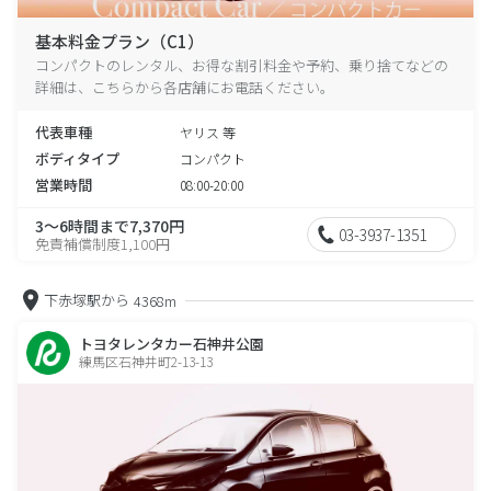
基本料金プラン（C1）
コンパクトのレンタル、お得な割引料金や予約、乗り捨てなどの
詳細は、こちらから各店舗にお電話ください。
代表車種
ヤリス 等
ボディタイプ
コンパクト
営業時間
08:00-20:00
3～6時間まで7,370円
03-3937-1351
免責補償制度1,100円
下赤塚駅から
4368m
トヨタレンタカー石神井公園
練馬区石神井町2-13-13