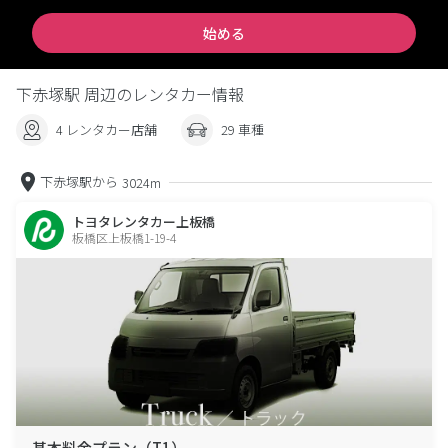
始める
下赤塚駅 周辺のレンタカー情報
4 レンタカー店舗
29 車種
下赤塚駅から
3024m
トヨタレンタカー上板橋
板橋区上板橋1-19-4
基本料金プラン（T1）