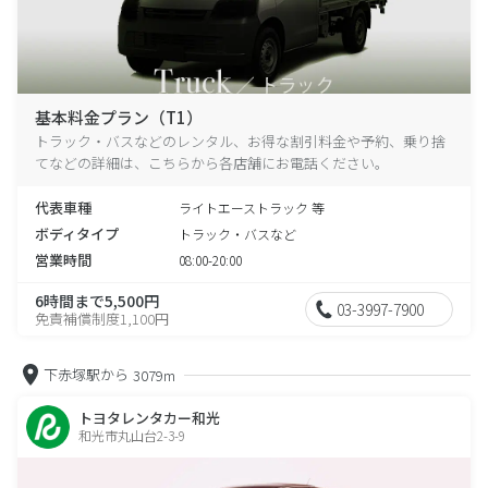
基本料金プラン（T1）
トラック・バスなどのレンタル、お得な割引料金や予約、乗り捨
てなどの詳細は、こちらから各店舗にお電話ください。
代表車種
ライトエーストラック 等
ボディタイプ
トラック・バスなど
営業時間
08:00-20:00
6時間まで5,500円
03-3997-7900
免責補償制度1,100円
下赤塚駅から
3079m
トヨタレンタカー和光
和光市丸山台2-3-9