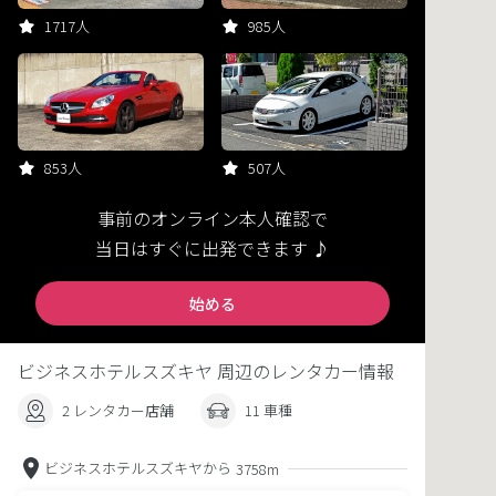
1717人
985人
853人
507人
事前のオンライン本人確認で
当日はすぐに出発できます ♪
始める
ビジネスホテルスズキヤ 周辺のレンタカー情報
2 レンタカー店舗
11 車種
ビジネスホテルスズキヤから
3758m