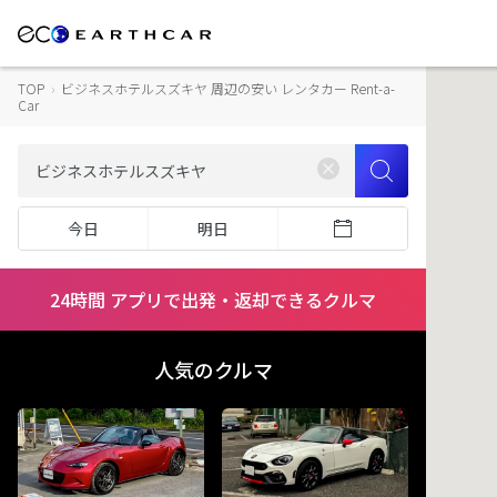
TOP
›
ビジネスホテルスズキヤ 周辺の安い レンタカー Rent-a-
Car
今日
明日
24時間 アプリで出発・返却できるクルマ
人気のクルマ