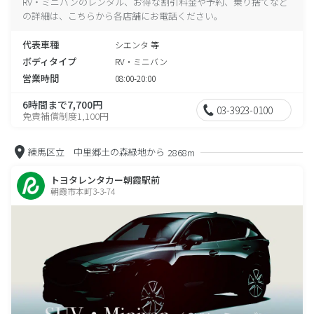
RV・ミニバンのレンタル、お得な割引料金や予約、乗り捨てなど
の詳細は、こちらから各店舗にお電話ください。
代表車種
シエンタ 等
ボディタイプ
RV・ミニバン
営業時間
08:00-20:00
6時間まで7,700円
03-3923-0100
免責補償制度1,100円
練馬区立 中里郷土の森緑地から
2868m
トヨタレンタカー朝霞駅前
朝霞市本町3-3-74