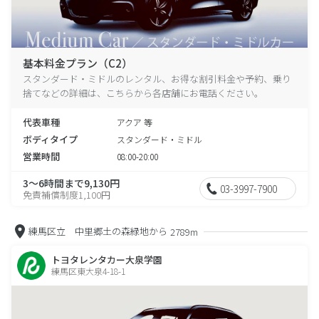
基本料金プラン（C2）
スタンダード・ミドルのレンタル、お得な割引料金や予約、乗り
捨てなどの詳細は、こちらから各店舗にお電話ください。
代表車種
アクア 等
ボディタイプ
スタンダード・ミドル
営業時間
08:00-20:00
3～6時間まで9,130円
03-3997-7900
免責補償制度1,100円
練馬区立 中里郷土の森緑地から
2789m
トヨタレンタカー大泉学園
練馬区東大泉4-18-1