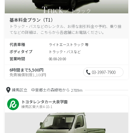
基本料金プラン（T1）
トラック・バスなどのレンタル、お得な割引料金や予約、乗り捨
てなどの詳細は、こちらから各店舗にお電話ください。
代表車種
ライトエーストラック 等
ボディタイプ
トラック・バスなど
営業時間
08:00-20:00
6時間まで5,500円
03-3997-7900
免責補償制度1,100円
練馬区立 中里郷土の森緑地から
2789m
トヨタレンタカー大泉学園
練馬区東大泉4-18-1