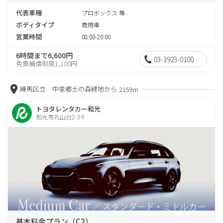
代表車種
プロボックス 等
ボディタイプ
商用車
営業時間
08:00-20:00
6時間まで6,600円
03-3923-0100
免責補償制度1,100円
練馬区立 中里郷土の森緑地から
2159m
トヨタレンタカー和光
和光市丸山台2-3-9
基本料金プラン（C2）