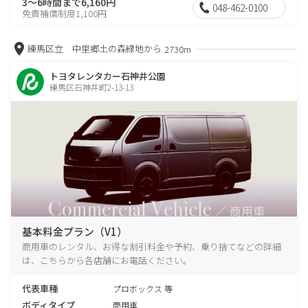
3～6時間まで6,160円
048-462-0100
免責補償制度1,100円
練馬区立 中里郷土の森緑地から
2730m
トヨタレンタカー石神井公園
練馬区石神井町2-13-13
基本料金プラン（V1）
商用車のレンタル、お得な割引料金や予約、乗り捨てなどの詳細
は、こちらから各店舗にお電話ください。
代表車種
プロボックス 等
ボディタイプ
商用車