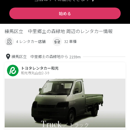
始める
練馬区立 中里郷土の森緑地 周辺のレンタカー情報
4 レンタカー店舗
32 車種
練馬区立 中里郷土の森緑地から
2159m
トヨタレンタカー和光
和光市丸山台2-3-9