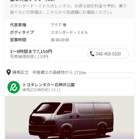
スタンダード・ミドルのレンタル、お得な割引料金や予約、乗り
捨てなどの詳細は、こちらから各店舗にお電話ください。
代表車種
アクア 等
ボディタイプ
スタンダード・ミドル
営業時間
08:00-20:00
3～6時間まで7,150円
048-468-0100
免責補償制度1,100円
練馬区立 中里郷土の森緑地から
2730m
トヨタレンタカー石神井公園
練馬区石神井町2-13-13