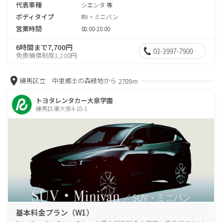
代表車種
シエンタ 等
ボディタイプ
RV・ミニバン
営業時間
08:00-20:00
6時間まで7,700円
03-3997-7900
免責補償制度1,100円
練馬区立 中里郷土の森緑地から
2789m
トヨタレンタカー大泉学園
練馬区東大泉4-18-1
基本料金プラン（W1）