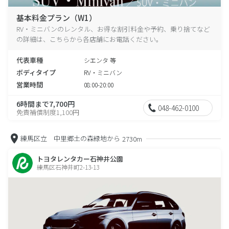
基本料金プラン（W1）
RV・ミニバンのレンタル、お得な割引料金や予約、乗り捨てなど
の詳細は、こちらから各店舗にお電話ください。
代表車種
シエンタ 等
ボディタイプ
RV・ミニバン
営業時間
08:00-20:00
6時間まで7,700円
048-462-0100
免責補償制度1,100円
練馬区立 中里郷土の森緑地から
2730m
トヨタレンタカー石神井公園
練馬区石神井町2-13-13