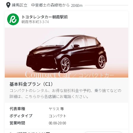
練馬区立 中里郷土の森緑地から
2868m
トヨタレンタカー朝霞駅前
朝霞市本町3-3-74
基本料金プラン（C1）
コンパクトのレンタル、お得な割引料金や予約、乗り捨てなどの
詳細は、こちらから各店舗にお電話ください。
代表車種
ヤリス 等
ボディタイプ
コンパクト
営業時間
08:00-20:00