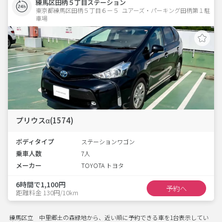
練馬区田柄５丁目ステーション
東京都練馬区田柄５丁目６ー５  ユアーズ・パーキング田柄第１駐
車場
プリウスα(1574)
ボディタイプ
ステーションワゴン
乗車人数
7人
メーカー
TOYOTA トヨタ
6時間で1,100円
予約へ
距離料金 130円/10km
練馬区立 中里郷土の森緑地から、近い順に予約できる車を1台表示してい