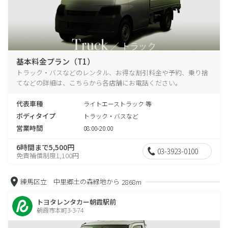
基本料金プラン（T1）
トラック・バスなどのレンタル、お得な割引料金や予約、乗り捨
てなどの詳細は、こちらから各店舗にお電話ください。
代表車種
ライトエーストラック 等
ボディタイプ
トラック・バスなど
営業時間
08:00-20:00
6時間まで5,500円
03-3923-0100
免責補償制度1,100円
練馬区立 中里郷土の森緑地から
2868m
トヨタレンタカー朝霞駅前
朝霞市本町3-3-74