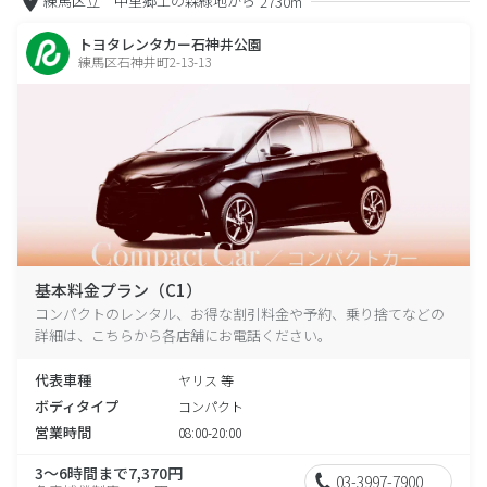
練馬区立 中里郷土の森緑地から
2730m
トヨタレンタカー石神井公園
練馬区石神井町2-13-13
基本料金プラン（C1）
コンパクトのレンタル、お得な割引料金や予約、乗り捨てなどの
詳細は、こちらから各店舗にお電話ください。
代表車種
ヤリス 等
ボディタイプ
コンパクト
営業時間
08:00-20:00
3～6時間まで7,370円
03-3997-7900