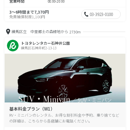
営業時間
08:00-20:00
3～6時間まで7,370円
03-3923-0100
免責補償制度1,100円
練馬区立 中里郷土の森緑地から
2730m
トヨタレンタカー石神井公園
練馬区石神井町2-13-13
基本料金プラン（W1）
RV・ミニバンのレンタル、お得な割引料金や予約、乗り捨てなど
の詳細は、こちらから各店舗にお電話ください。