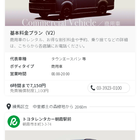
基本料金プラン（V2）
商用車のレンタル、お得な割引料金や予約、乗り捨てなどの詳細
は、こちらから各店舗にお電話ください。
代表車種
タウンエースバン 等
ボディタイプ
商用車
営業時間
08:00-20:00
6時間まで7,150円
03-3923-0100
免責補償制度1,100円
練馬区立 中里郷土の森緑地から
2868m
トヨタレンタカー朝霞駅前
朝霞市本町3-3-74