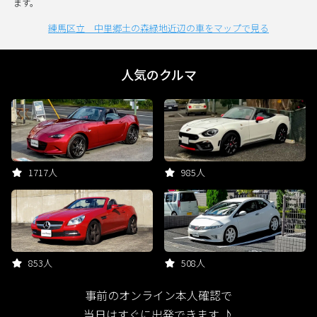
ます。
練馬区立 中里郷土の森緑地近辺の車をマップで見る
人気のクルマ
1717人
985人
853人
508人
事前のオンライン本人確認で
当日はすぐに出発できます ♪