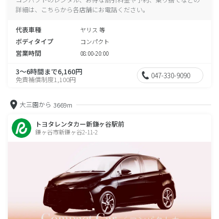
詳細は、こちらから各店舗にお電話ください。
代表車種
ヤリス 等
ボディタイプ
コンパクト
営業時間
08:00-20:00
3～6時間まで6,160円
047-330-9090
免責補償制度1,100円
大三園から
3669m
トヨタレンタカー新鎌ヶ谷駅前
鎌ヶ谷市新鎌ヶ谷2-11-2