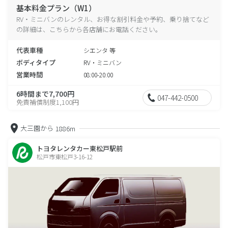
基本料金プラン（W1）
RV・ミニバンのレンタル、お得な割引料金や予約、乗り捨てなど
の詳細は、こちらから各店舗にお電話ください。
代表車種
シエンタ 等
ボディタイプ
RV・ミニバン
営業時間
08:00-20:00
6時間まで7,700円
047-442-0500
免責補償制度1,100円
大三園から
1886m
トヨタレンタカー東松戸駅前
松戸市東松戸3-16-12