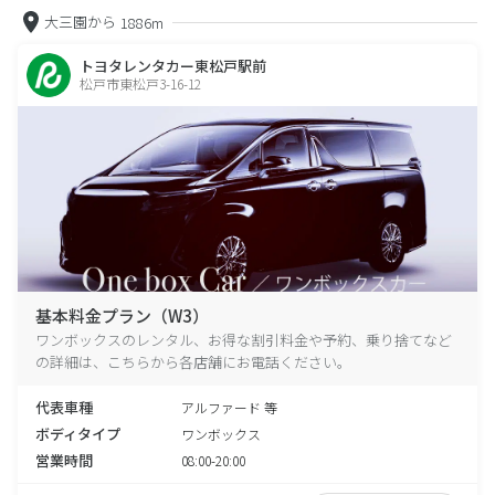
大三園から
1886m
トヨタレンタカー東松戸駅前
松戸市東松戸3-16-12
基本料金プラン（W3）
ワンボックスのレンタル、お得な割引料金や予約、乗り捨てなど
の詳細は、こちらから各店舗にお電話ください。
代表車種
アルファード 等
ボディタイプ
ワンボックス
営業時間
08:00-20:00