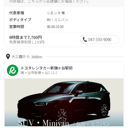
の詳細は、こちらから各店舗にお電話ください。
代表車種
シエンタ 等
ボディタイプ
RV・ミニバン
営業時間
08:00-20:00
6時間まで7,700円
047-330-9090
免責補償制度1,100円
大三園から
3669m
トヨタレンタカー新鎌ヶ谷駅前
鎌ヶ谷市新鎌ヶ谷2-11-2