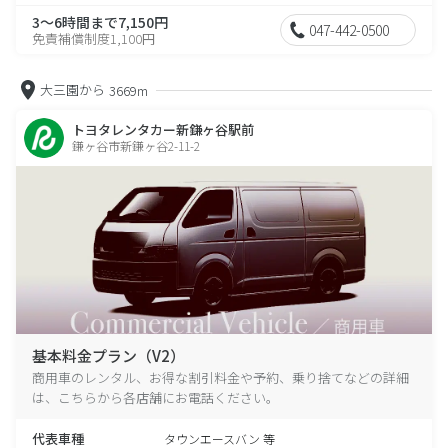
3～6時間まで7,150円
047-442-0500
免責補償制度1,100円
大三園から
3669m
トヨタレンタカー新鎌ヶ谷駅前
鎌ヶ谷市新鎌ヶ谷2-11-2
基本料金プラン（V2）
商用車のレンタル、お得な割引料金や予約、乗り捨てなどの詳細
は、こちらから各店舗にお電話ください。
代表車種
タウンエースバン 等