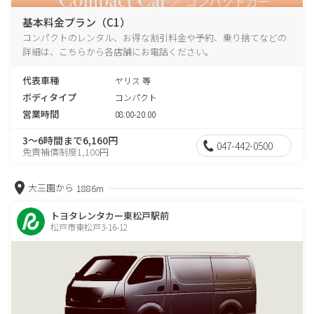
基本料金プラン（C1）
コンパクトのレンタル、お得な割引料金や予約、乗り捨てなどの
詳細は、こちらから各店舗にお電話ください。
代表車種
ヤリス 等
ボディタイプ
コンパクト
営業時間
08:00-20:00
3～6時間まで6,160円
047-442-0500
免責補償制度1,100円
大三園から
1886m
トヨタレンタカー東松戸駅前
松戸市東松戸3-16-12