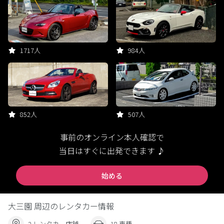
1717人
984人
852人
507人
事前のオンライン本人確認で
当日はすぐに出発できます ♪
始める
大三園 周辺のレンタカー情報
2 レンタカー店舗
18 車種