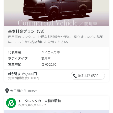
基本料金プラン（V3）
商用車のレンタル、お得な割引料金や予約、乗り捨てなどの詳細
は、こちらから各店舗にお電話ください。
代表車種
ハイエース 等
ボディタイプ
商用車
営業時間
08:00-20:00
6時間まで9,900円
047-442-0500
免責補償制度1,100円
大三園から
1886m
トヨタレンタカー東松戸駅前
松戸市東松戸3-16-12