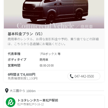
基本料金プラン（V1）
商用車のレンタル、お得な割引料金や予約、乗り捨てなどの詳細
は、こちらから各店舗にお電話ください。
代表車種
プロボックス 等
ボディタイプ
商用車
営業時間
08:00-20:00
6時間まで6,600円
047-442-0500
免責補償制度1,100円
大三園から
1886m
トヨタレンタカー東松戸駅前
松戸市東松戸3-16-12