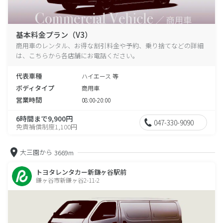
基本料金プラン（V3）
商用車のレンタル、お得な割引料金や予約、乗り捨てなどの詳細
は、こちらから各店舗にお電話ください。
代表車種
ハイエース 等
ボディタイプ
商用車
営業時間
08:00-20:00
6時間まで9,900円
047-330-9090
免責補償制度1,100円
大三園から
3669m
トヨタレンタカー新鎌ヶ谷駅前
鎌ヶ谷市新鎌ヶ谷2-11-2