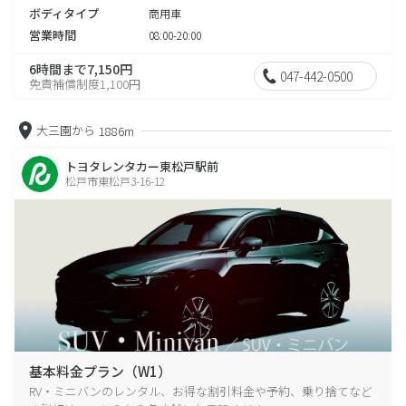
ボディタイプ
商用車
営業時間
08:00-20:00
6時間まで7,150円
047-442-0500
免責補償制度1,100円
大三園から
1886m
トヨタレンタカー東松戸駅前
松戸市東松戸3-16-12
基本料金プラン（W1）
RV・ミニバンのレンタル、お得な割引料金や予約、乗り捨てなど