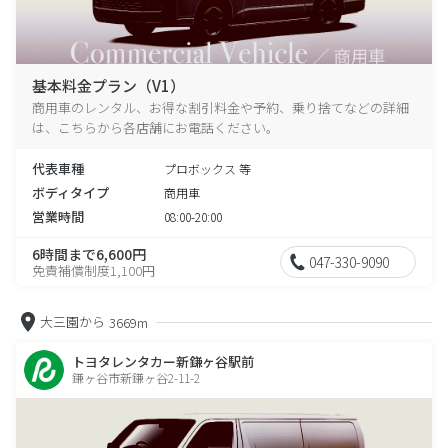
基本料金プラン（V1）
商用車のレンタル、お得な割引料金や予約、乗り捨てなどの詳細
は、こちらから各店舗にお電話ください。
代表車種
プロボックス 等
ボディタイプ
商用車
営業時間
08:00-20:00
6時間まで6,600円
047-330-9090
免責補償制度1,100円
大三園から
3669m
トヨタレンタカー新鎌ヶ谷駅前
鎌ヶ谷市新鎌ヶ谷2-11-2