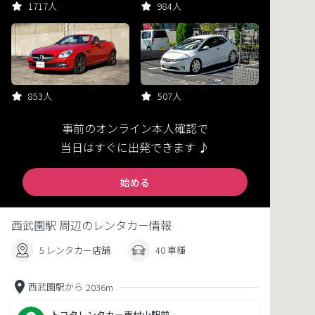
1717人
984人
853人
507人
事前のオンライン本人確認で
当日はすぐに出発できます ♪
始める
西武園駅 周辺のレンタカー情報
5 レンタカー店舗
40 車種
西武園駅から
2036m
トヨタレンタカー東村山駅前