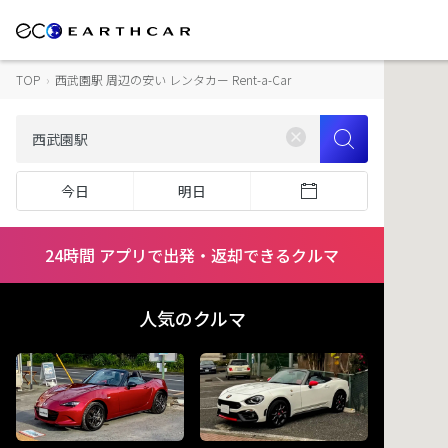
TOP
›
西武園駅 周辺の安い レンタカー Rent-a-Car
今日
明日
24時間 アプリで出発・返却できるクルマ
人気のクルマ