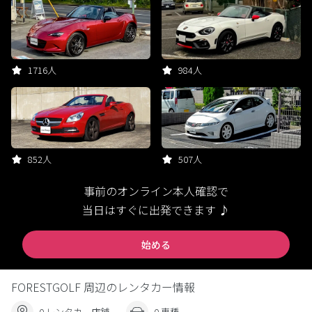
1716人
984人
852人
507人
事前のオンライン本人確認で
当日はすぐに出発できます ♪
始める
FORESTGOLF 周辺のレンタカー情報
0 レンタカー店舗
0 車種