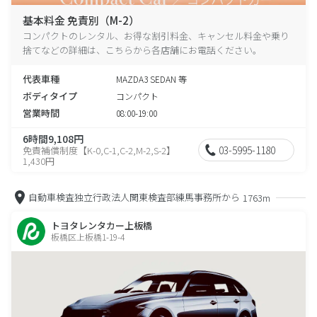
基本料金 免責別（M-2）
コンパクトのレンタル、お得な割引料金、キャンセル料金や乗り
捨てなどの詳細は、こちらから各店舗にお電話ください。
代表車種
MAZDA3 SEDAN 等
ボディタイプ
コンパクト
営業時間
08:00-19:00
6時間9,108円
03-5995-1180
免責補償制度【K-0,C-1,C-2,M-2,S-2】
1,430円
自動車検査独立行政法人関東検査部練馬事務所から
1763m
トヨタレンタカー上板橋
板橋区上板橋1-19-4