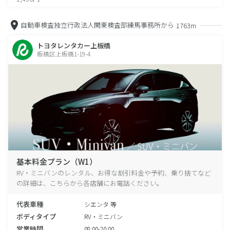
自動車検査独立行政法人関東検査部練馬事務所から
1763m
トヨタレンタカー上板橋
板橋区上板橋1-19-4
基本料金プラン（W1）
RV・ミニバンのレンタル、お得な割引料金や予約、乗り捨てなど
の詳細は、こちらから各店舗にお電話ください。
代表車種
シエンタ 等
ボディタイプ
RV・ミニバン
営業時間
08:00-20:00