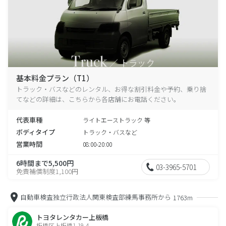
基本料金プラン（T1）
トラック・バスなどのレンタル、お得な割引料金や予約、乗り捨
てなどの詳細は、こちらから各店舗にお電話ください。
代表車種
ライトエーストラック 等
ボディタイプ
トラック・バスなど
営業時間
08:00-20:00
6時間まで5,500円
03-3965-5701
免責補償制度1,100円
自動車検査独立行政法人関東検査部練馬事務所から
1763m
トヨタレンタカー上板橋
板橋区上板橋1-19-4