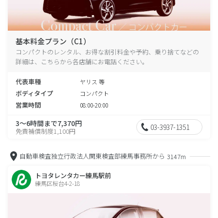
基本料金プラン（C1）
コンパクトのレンタル、お得な割引料金や予約、乗り捨てなどの
詳細は、こちらから各店舗にお電話ください。
代表車種
ヤリス 等
ボディタイプ
コンパクト
営業時間
08:00-20:00
3～6時間まで7,370円
03-3937-1351
免責補償制度1,100円
自動車検査独立行政法人関東検査部練馬事務所から
3147m
トヨタレンタカー練馬駅前
練馬区桜台4-2-18