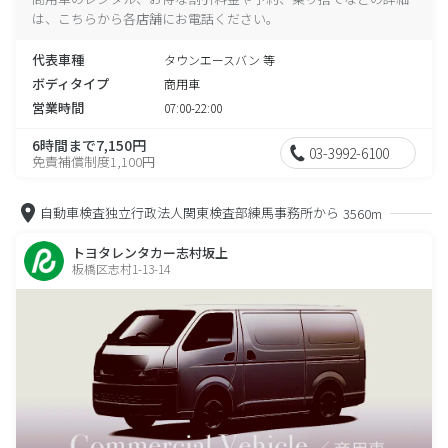
は、こちらから各店舗にお電話ください。
代表車種
タウンエースバン 等
ボディタイプ
商用車
営業時間
07:00-22:00
6時間まで7,150円
03-3992-6100
免責補償制度1,100円
自動車検査独立行政法人関東検査部練馬事務所から
3560m
トヨタレンタカー志村坂上
板橋区志村1-13-14