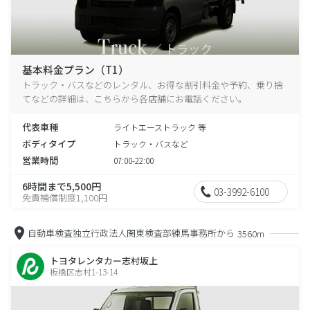
基本料金プラン（T1）
トラック・バスなどのレンタル、お得な割引料金や予約、乗り捨
てなどの詳細は、こちらから各店舗にお電話ください。
代表車種
ライトエーストラック 等
ボディタイプ
トラック・バスなど
営業時間
07:00-22:00
6時間まで5,500円
03-3992-6100
免責補償制度1,100円
自動車検査独立行政法人関東検査部練馬事務所から
3560m
トヨタレンタカー志村坂上
板橋区志村1-13-14