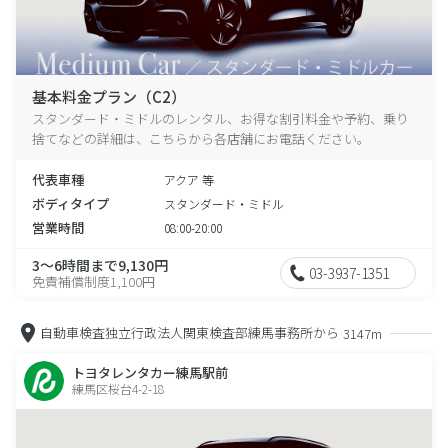
基本料金プラン（C2）
スタンダード・ミドルのレンタル、お得な割引料金や予約、乗り
捨てなどの詳細は、こちらから各店舗にお電話ください。
代表車種
アクア 等
ボディタイプ
スタンダード・ミドル
営業時間
08:00-20:00
3～6時間まで9,130円
03-3937-1351
免責補償制度1,100円
自動車検査独立行政法人関東検査部練馬事務所から
3147m
トヨタレンタカー練馬駅前
練馬区桜台4-2-18