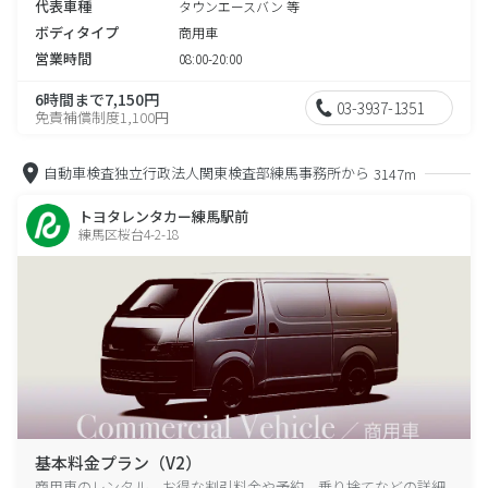
代表車種
タウンエースバン 等
ボディタイプ
商用車
営業時間
08:00-20:00
6時間まで7,150円
03-3937-1351
免責補償制度1,100円
自動車検査独立行政法人関東検査部練馬事務所から
3147m
トヨタレンタカー練馬駅前
練馬区桜台4-2-18
基本料金プラン（V2）
商用車のレンタル、お得な割引料金や予約、乗り捨てなどの詳細