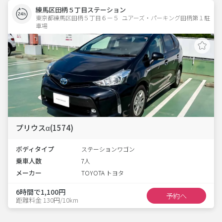
練馬区田柄５丁目ステーション
東京都練馬区田柄５丁目６ー５  ユアーズ・パーキング田柄第１駐
車場
プリウスα(1574)
ボディタイプ
ステーションワゴン
乗車人数
7人
メーカー
TOYOTA トヨタ
6時間で1,100円
予約へ
距離料金 130円/10km