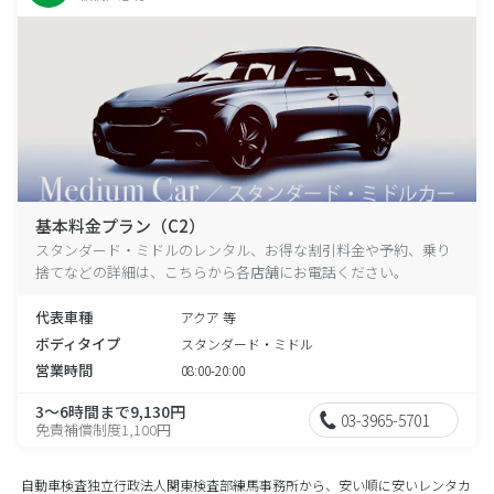
基本料金プラン（C2）
スタンダード・ミドルのレンタル、お得な割引料金や予約、乗り
捨てなどの詳細は、こちらから各店舗にお電話ください。
代表車種
アクア 等
ボディタイプ
スタンダード・ミドル
営業時間
08:00-20:00
3～6時間まで9,130円
03-3965-5701
免責補償制度1,100円
自動車検査独立行政法人関東検査部練馬事務所から、安い順に安いレンタカ