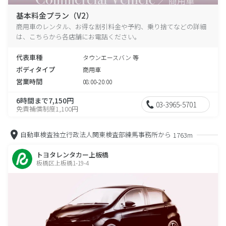
基本料金プラン（V2）
商用車のレンタル、お得な割引料金や予約、乗り捨てなどの詳細
は、こちらから各店舗にお電話ください。
代表車種
タウンエースバン 等
ボディタイプ
商用車
営業時間
08:00-20:00
6時間まで7,150円
03-3965-5701
免責補償制度1,100円
自動車検査独立行政法人関東検査部練馬事務所から
1763m
トヨタレンタカー上板橋
板橋区上板橋1-19-4