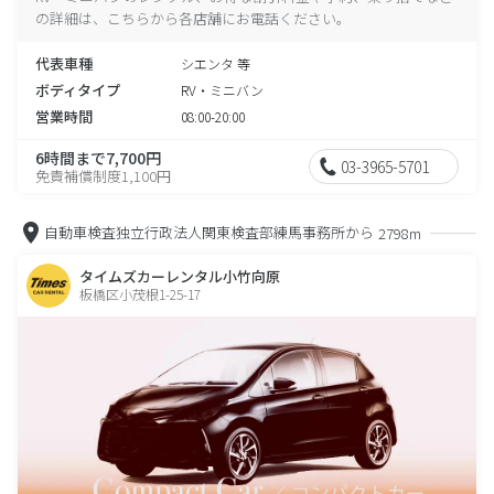
の詳細は、こちらから各店舗にお電話ください。
代表車種
シエンタ 等
ボディタイプ
RV・ミニバン
営業時間
08:00-20:00
6時間まで7,700円
03-3965-5701
免責補償制度1,100円
自動車検査独立行政法人関東検査部練馬事務所から
2798m
タイムズカーレンタル小竹向原
板橋区小茂根1-25-17