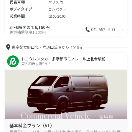
代表車種
ヤリス 等
ボディタイプ
コンパクト
営業時間
08:00-20:00
3～6時間まで6,160円
042-562-0100
免責補償制度1,100円
東京都立野山北・六道山公園から
4046m
トヨタレンタカー多摩都市モノレール上北台駅前
東大和市立野2-9-2
基本料金プラン（V1）
商用車のレンタル、お得な割引料金や予約、乗り捨てなどの詳細