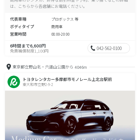
は、こちらから各店舗にお電話ください。
代表車種
プロボックス 等
ボディタイプ
商用車
営業時間
08:00-20:00
6時間まで6,600円
042-562-0100
免責補償制度1,100円
東京都立野山北・六道山公園から
4046m
トヨタレンタカー多摩都市モノレール上北台駅前
東大和市立野2-9-2