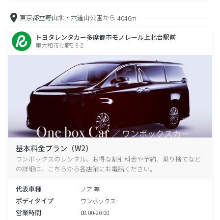
東京都立野山北・六道山公園から
4046m
トヨタレンタカー多摩都市モノレール上北台駅前
東大和市立野2-9-2
基本料金プラン（W2）
ワンボックスのレンタル、お得な割引料金や予約、乗り捨てなど
の詳細は、こちらから各店舗にお電話ください。
代表車種
ノア 等
ボディタイプ
ワンボックス
営業時間
08:00-20:00