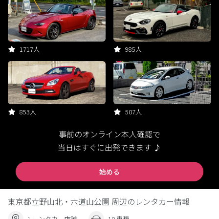
1717人
985人
853人
507人
事前のオンライン本人確認で
当日はすぐに出発できます ♪
始める
東京都立野山北・六道山公園 周辺のレンタカー情報
1 レンタカー店舗
10 車種