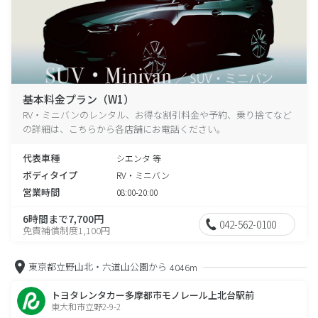
基本料金プラン（W1）
RV・ミニバンのレンタル、お得な割引料金や予約、乗り捨てなど
の詳細は、こちらから各店舗にお電話ください。
代表車種
シエンタ 等
ボディタイプ
RV・ミニバン
営業時間
08:00-20:00
6時間まで7,700円
042-562-0100
免責補償制度1,100円
東京都立野山北・六道山公園から
4046m
トヨタレンタカー多摩都市モノレール上北台駅前
東大和市立野2-9-2