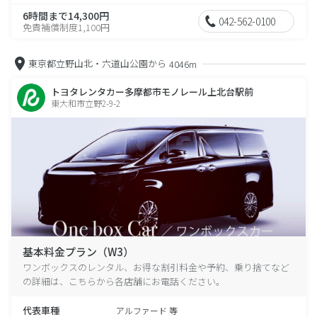
6時間まで14,300円
042-562-0100
免責補償制度1,100円
東京都立野山北・六道山公園から
4046m
トヨタレンタカー多摩都市モノレール上北台駅前
東大和市立野2-9-2
基本料金プラン（W3）
ワンボックスのレンタル、お得な割引料金や予約、乗り捨てなど
の詳細は、こちらから各店舗にお電話ください。
代表車種
アルファード 等