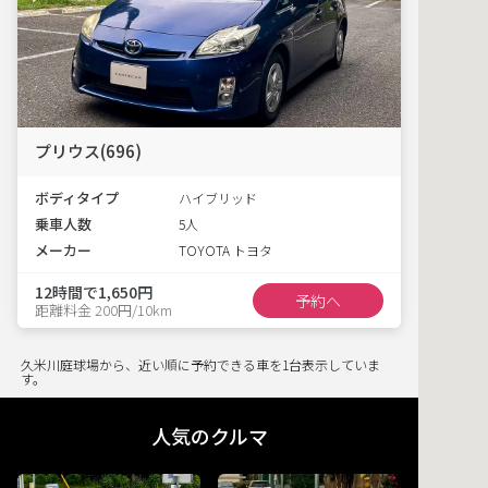
プリウス(696)
ボディタイプ
ハイブリッド
乗車人数
5人
メーカー
TOYOTA トヨタ
12時間で1,650円
予約へ
距離料金 200円/10km
久米川庭球場から、近い順に予約できる車を1台表示していま
す。
人気のクルマ