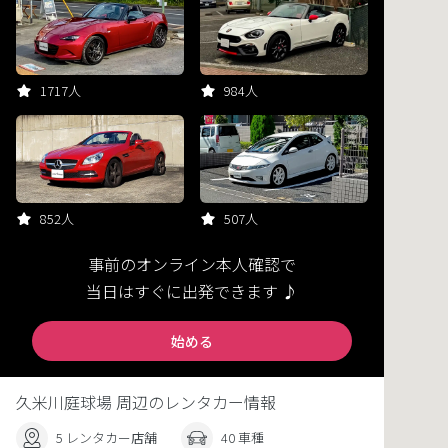
1717人
984人
852人
507人
事前のオンライン本人確認で
当日はすぐに出発できます ♪
始める
久米川庭球場 周辺のレンタカー情報
5 レンタカー店舗
40 車種