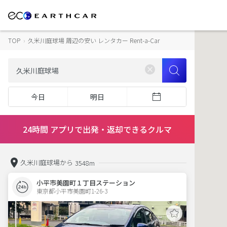
TOP
›
久米川庭球場 周辺の安い レンタカー Rent-a-Car
今日
明日
24時間 アプリで出発・返却できるクルマ
久米川庭球場から
3548m
小平市美園町１丁目ステーション
東京都小平市美園町1-26-3  