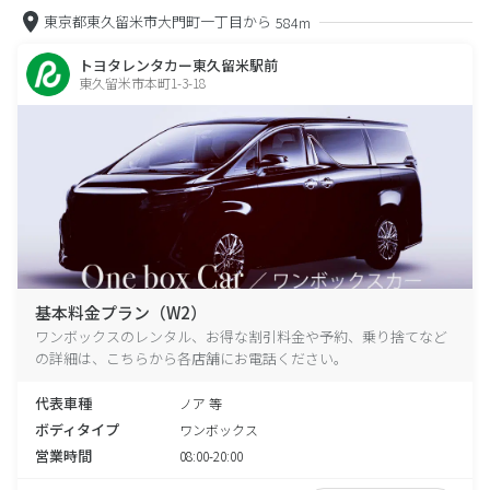
東京都東久留米市大門町一丁目から
584m
トヨタレンタカー東久留米駅前
東久留米市本町1-3-18
基本料金プラン（W2）
ワンボックスのレンタル、お得な割引料金や予約、乗り捨てなど
の詳細は、こちらから各店舗にお電話ください。
代表車種
ノア 等
ボディタイプ
ワンボックス
営業時間
08:00-20:00