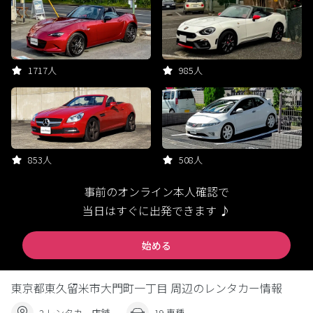
1717人
985人
853人
508人
事前のオンライン本人確認で
当日はすぐに出発できます ♪
始める
東京都東久留米市大門町一丁目 周辺のレンタカー情報
2 レンタカー店舗
19 車種