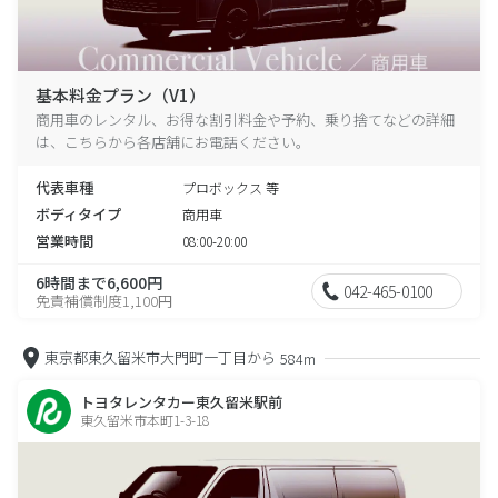
基本料金プラン（V1）
商用車のレンタル、お得な割引料金や予約、乗り捨てなどの詳細
は、こちらから各店舗にお電話ください。
代表車種
プロボックス 等
ボディタイプ
商用車
営業時間
08:00-20:00
6時間まで6,600円
042-465-0100
免責補償制度1,100円
東京都東久留米市大門町一丁目から
584m
トヨタレンタカー東久留米駅前
東久留米市本町1-3-18