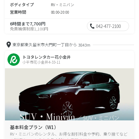
ボディタイプ
RV・ミニバン
営業時間
08:00-20:00
6時間まで7,700円
042-477-2100
免責補償制度1,100円
東京都東久留米市大門町一丁目から
3843m
トヨタレンタカー花小金井
小平市花小金井4-33-11
基本料金プラン（W1）
RV・ミニバンのレンタル、お得な割引料金や予約、乗り捨てなど