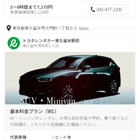
3～6時間まで7,370円
042-477-2100
免責補償制度1,100円
東京都東久留米市大門町一丁目から
584m
トヨタレンタカー東久留米駅前
東久留米市本町1-3-18
基本料金プラン（W1）
RV・ミニバンのレンタル、お得な割引料金や予約、乗り捨てなど
の詳細は、こちらから各店舗にお電話ください。
代表車種
シエンタ 等