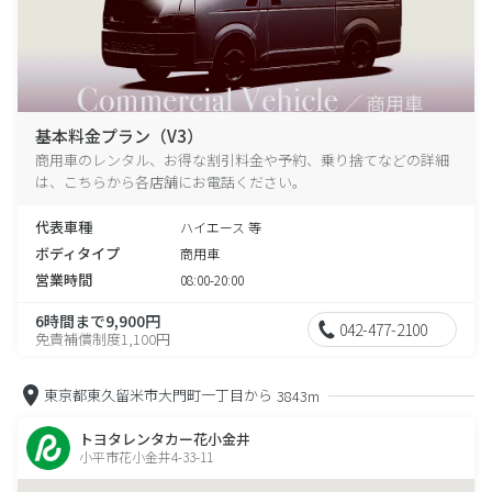
基本料金プラン（V3）
商用車のレンタル、お得な割引料金や予約、乗り捨てなどの詳細
は、こちらから各店舗にお電話ください。
代表車種
ハイエース 等
ボディタイプ
商用車
営業時間
08:00-20:00
6時間まで9,900円
042-477-2100
免責補償制度1,100円
東京都東久留米市大門町一丁目から
3843m
トヨタレンタカー花小金井
小平市花小金井4-33-11