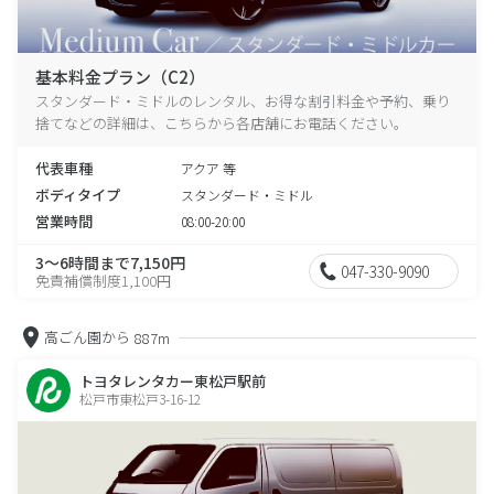
基本料金プラン（C2）
スタンダード・ミドルのレンタル、お得な割引料金や予約、乗り
捨てなどの詳細は、こちらから各店舗にお電話ください。
代表車種
アクア 等
ボディタイプ
スタンダード・ミドル
営業時間
08:00-20:00
3～6時間まで7,150円
047-330-9090
免責補償制度1,100円
高ごん園から
887m
トヨタレンタカー東松戸駅前
松戸市東松戸3-16-12