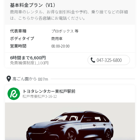
基本料金プラン（V1）
商用車のレンタル、お得な割引料金や予約、乗り捨てなどの詳細
は、こちらから各店舗にお電話ください。
代表車種
プロボックス 等
ボディタイプ
商用車
営業時間
08:00-20:00
6時間まで6,600円
047-325-6800
免責補償制度1,100円
高ごん園から
887m
トヨタレンタカー東松戸駅前
松戸市東松戸3-16-12