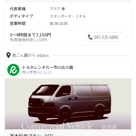
代表車種
アクア 等
ボディタイプ
スタンダード・ミドル
営業時間
08:00-20:00
3～6時間まで7,150円
047-325-6800
免責補償制度1,100円
高ごん園から
4605m
トヨタレンタカー市川広小路
市川市市川2-11-11
基本料金プラン（V2）