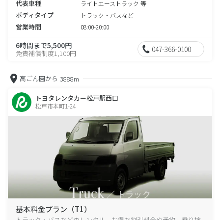
代表車種
ライトエーストラック 等
ボディタイプ
トラック・バスなど
営業時間
08:00-20:00
6時間まで5,500円
047-366-0100
免責補償制度1,100円
高ごん園から
3888m
トヨタレンタカー松戸駅西口
松戸市本町1-24
基本料金プラン（T1）
トラック・バスなどのレンタル、お得な割引料金や予約、乗り捨