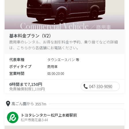
基本料金プラン（V2）
商用車のレンタル、お得な割引料金や予約、乗り捨てなどの詳細
は、こちらから各店舗にお電話ください。
代表車種
タウンエースバン 等
ボディタイプ
商用車
営業時間
08:00-20:00
6時間まで7,150円
047-330-9090
免責補償制度1,100円
高ごん園から
3557m
トヨタレンタカー松戸上本郷駅前
松戸市南花島3-44