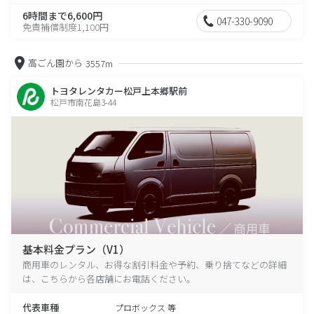
6時間まで6,600円
047-330-9090
免責補償制度1,100円
高ごん園から
3557m
トヨタレンタカー松戸上本郷駅前
松戸市南花島3-44
基本料金プラン（V1）
商用車のレンタル、お得な割引料金や予約、乗り捨てなどの詳細
は、こちらから各店舗にお電話ください。
代表車種
プロボックス 等