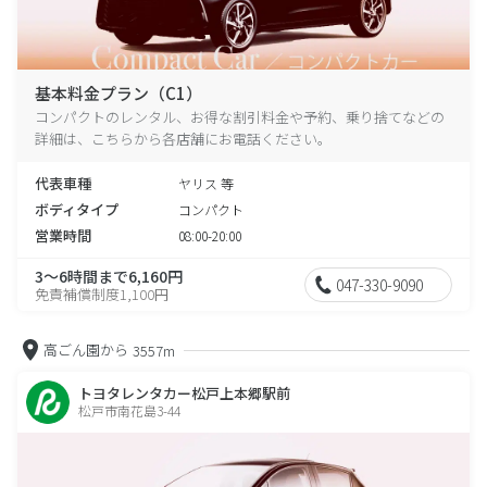
基本料金プラン（C1）
コンパクトのレンタル、お得な割引料金や予約、乗り捨てなどの
詳細は、こちらから各店舗にお電話ください。
代表車種
ヤリス 等
ボディタイプ
コンパクト
営業時間
08:00-20:00
3～6時間まで6,160円
047-330-9090
免責補償制度1,100円
高ごん園から
3557m
トヨタレンタカー松戸上本郷駅前
松戸市南花島3-44