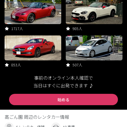
1717人
985人
853人
507人
事前のオンライン本人確認で
当日はすぐに出発できます ♪
始める
高ごん園 周辺のレンタカー情報
6 レンタカー店舗
40 車種