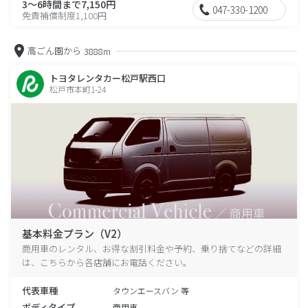
3～6時間まで7,150円
047-330-1200
免責補償制度1,100円
高ごん園から
3888m
トヨタレンタカー松戸駅西口
松戸市本町1-24
基本料金プラン（V2）
商用車のレンタル、お得な割引料金や予約、乗り捨てなどの詳細
は、こちらから各店舗にお電話ください。
代表車種
タウンエースバン 等
ボディタイプ
商用車