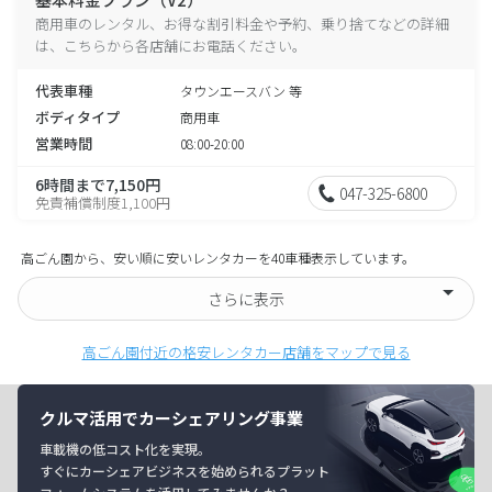
商用車のレンタル、お得な割引料金や予約、乗り捨てなどの詳細
は、こちらから各店舗にお電話ください。
代表車種
タウンエースバン 等
ボディタイプ
商用車
営業時間
08:00-20:00
6時間まで7,150円
047-325-6800
免責補償制度1,100円
高ごん園から、安い順に安いレンタカーを40車種表示しています。
さらに表示
高ごん園付近の格安レンタカー店舗をマップで見る
クルマ活用でカーシェアリング事業
車載機の低コスト化を実現。
すぐにカーシェアビジネスを始められるプラット