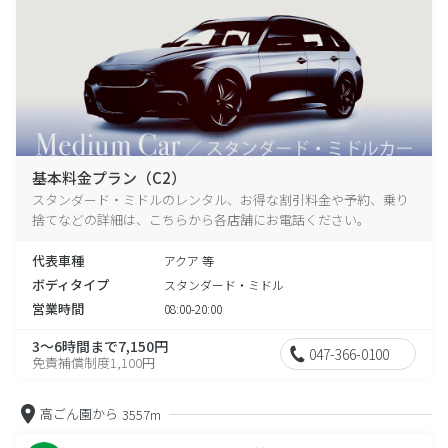
基本料金プラン（C2）
スタンダード・ミドルのレンタル、お得な割引料金や予約、乗り
捨てなどの詳細は、こちらから各店舗にお電話ください。
代表車種
アクア 等
ボディタイプ
スタンダード・ミドル
営業時間
08:00-20:00
3～6時間まで7,150円
047-366-0100
免責補償制度1,100円
高ごん園から
3557m