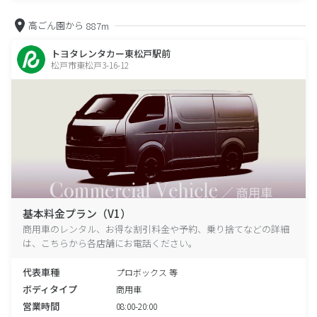
高ごん園から
887m
トヨタレンタカー東松戸駅前
松戸市東松戸3-16-12
基本料金プラン（V1）
商用車のレンタル、お得な割引料金や予約、乗り捨てなどの詳細
は、こちらから各店舗にお電話ください。
代表車種
プロボックス 等
ボディタイプ
商用車
営業時間
08:00-20:00