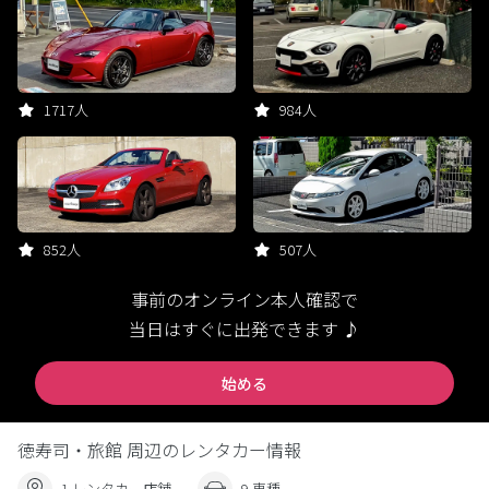
1717人
984人
852人
507人
事前のオンライン本人確認で
当日はすぐに出発できます ♪
始める
徳寿司・旅館 周辺のレンタカー情報
1 レンタカー店舗
9 車種