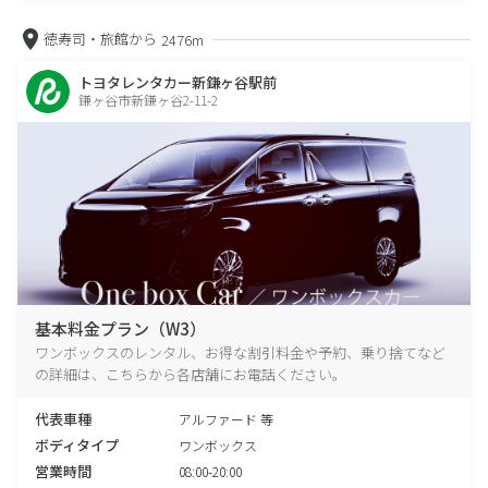
徳寿司・旅館から
2476m
トヨタレンタカー新鎌ヶ谷駅前
鎌ヶ谷市新鎌ヶ谷2-11-2
基本料金プラン（W3）
ワンボックスのレンタル、お得な割引料金や予約、乗り捨てなど
の詳細は、こちらから各店舗にお電話ください。
代表車種
アルファード 等
ボディタイプ
ワンボックス
営業時間
08:00-20:00