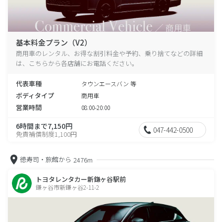
基本料金プラン（V2）
商用車のレンタル、お得な割引料金や予約、乗り捨てなどの詳細
は、こちらから各店舗にお電話ください。
代表車種
タウンエースバン 等
ボディタイプ
商用車
営業時間
08:00-20:00
6時間まで7,150円
047-442-0500
免責補償制度1,100円
徳寿司・旅館から
2476m
トヨタレンタカー新鎌ヶ谷駅前
鎌ヶ谷市新鎌ヶ谷2-11-2