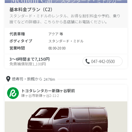
基本料金プラン（C2）
スタンダード・ミドルのレンタル、お得な割引料金や予約、乗り
捨てなどの詳細は、こちらから各店舗にお電話ください。
代表車種
アクア 等
ボディタイプ
スタンダード・ミドル
営業時間
08:00-20:00
3～6時間まで7,150円
047-442-0500
免責補償制度1,100円
徳寿司・旅館から
2476m
トヨタレンタカー新鎌ヶ谷駅前
鎌ヶ谷市新鎌ヶ谷2-11-2