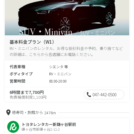
基本料金プラン（W1）
RV・ミニバンのレンタル、お得な割引料金や予約、乗り捨てなど
の詳細は、こちらから各店舗にお電話ください。
代表車種
シエンタ 等
ボディタイプ
RV・ミニバン
営業時間
08:00-20:00
6時間まで7,700円
047-442-0500
免責補償制度1,100円
徳寿司・旅館から
2476m
トヨタレンタカー新鎌ヶ谷駅前
鎌ヶ谷市新鎌ヶ谷2-11-2