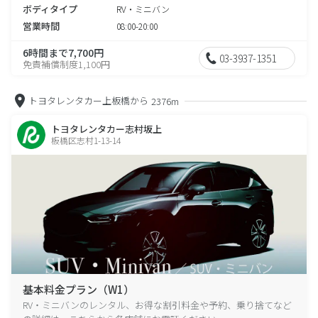
ボディタイプ
RV・ミニバン
営業時間
08:00-20:00
6時間まで7,700円
03-3937-1351
免責補償制度1,100円
トヨタレンタカー上板橋から
2376m
トヨタレンタカー志村坂上
板橋区志村1-13-14
基本料金プラン（W1）
RV・ミニバンのレンタル、お得な割引料金や予約、乗り捨てなど