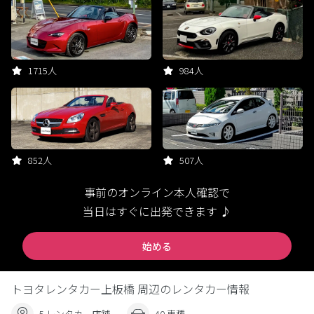
1715人
984人
852人
507人
事前のオンライン本人確認で
当日はすぐに出発できます ♪
始める
トヨタレンタカー上板橋 周辺のレンタカー情報
5 レンタカー店舗
40 車種