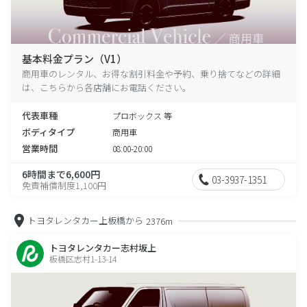
基本料金プラン（V1）
商用車のレンタル、お得な割引料金や予約、乗り捨てなどの詳細
は、こちらから各店舗にお電話ください。
代表車種
プロボックス 等
ボディタイプ
商用車
営業時間
08:00-20:00
6時間まで6,600円
03-3937-1351
免責補償制度1,100円
トヨタレンタカー上板橋から
2376m
トヨタレンタカー志村坂上
板橋区志村1-13-14