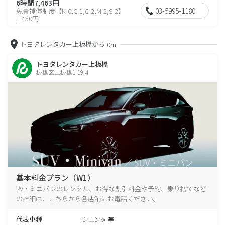
6時間7,463円
03-5995-1180
免責補償制度【K-0,C-1,C-2,M-2,S-2】
1,430円
トヨタレンタカー上板橋から
0m
トヨタレンタカー上板橋
板橋区上板橋1-19-4
基本料金プラン（W1）
RV・ミニバンのレンタル、お得な割引料金や予約、乗り捨てなど
の詳細は、こちらから各店舗にお電話ください。
代表車種
シエンタ 等