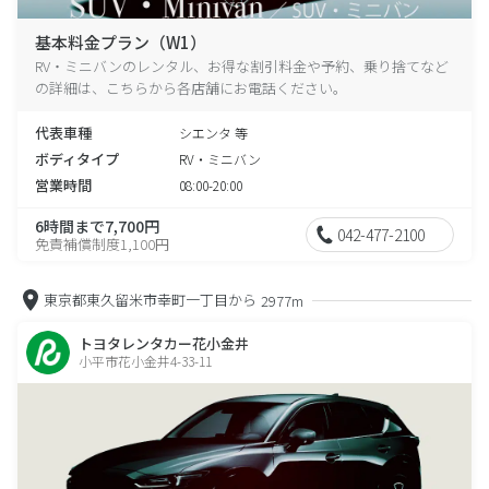
基本料金プラン（W1）
RV・ミニバンのレンタル、お得な割引料金や予約、乗り捨てなど
の詳細は、こちらから各店舗にお電話ください。
代表車種
シエンタ 等
ボディタイプ
RV・ミニバン
営業時間
08:00-20:00
6時間まで7,700円
042-477-2100
免責補償制度1,100円
東京都東久留米市幸町一丁目から
2977m
トヨタレンタカー花小金井
小平市花小金井4-33-11