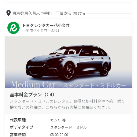
東京都東久留米市幸町一丁目から
2977m
トヨタレンタカー花小金井
小平市花小金井4-33-11
基本料金プラン（C4）
スタンダード・ミドルのレンタル、お得な割引料金や予約、乗り
捨てなどの詳細は、こちらから各店舗にお電話ください。
代表車種
カムリ 等
ボディタイプ
スタンダード・ミドル
営業時間
08:00-20:00