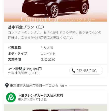
基本料金プラン（C1）
コンパクトのレンタル、お得な割引料金や予約、乗り捨てなどの
詳細は、こちらから各店舗にお電話ください。
代表車種
ヤリス 等
ボディタイプ
コンパクト
営業時間
08:00-20:00
3～6時間まで6,160円
042-465-0100
免責補償制度1,100円
東京都東久留米市幸町一丁目から
701m
トヨタレンタカー東久留米駅前
東久留米市本町1-3-18