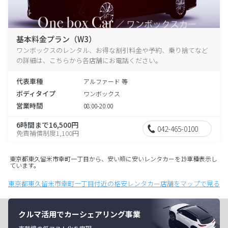
基本料金プラン（W3）
ワンボックスのレンタル、お得な割引料金や予約、乗り捨てなど
の詳細は、こちらから各店舗にお電話ください。
代表車種
アルファード 等
ボディタイプ
ワンボックス
営業時間
08:00-20:00
6時間まで16,500円
042-465-0100
免責補償制度1,100円
東京都東久留米市幸町一丁目から、安い順に安いレンタカーを19車種表示し
ています。
東京都東久留米市幸町一丁目付近の格安レンタカー店舗をマップで見る
クルマ活用でカーシェアリング事業