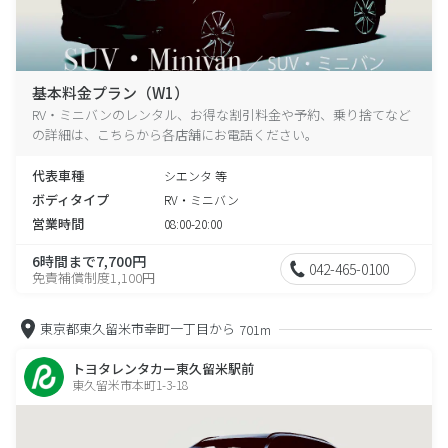
基本料金プラン（W1）
RV・ミニバンのレンタル、お得な割引料金や予約、乗り捨てなど
の詳細は、こちらから各店舗にお電話ください。
代表車種
シエンタ 等
ボディタイプ
RV・ミニバン
営業時間
08:00-20:00
6時間まで7,700円
042-465-0100
免責補償制度1,100円
東京都東久留米市幸町一丁目から
701m
トヨタレンタカー東久留米駅前
東久留米市本町1-3-18