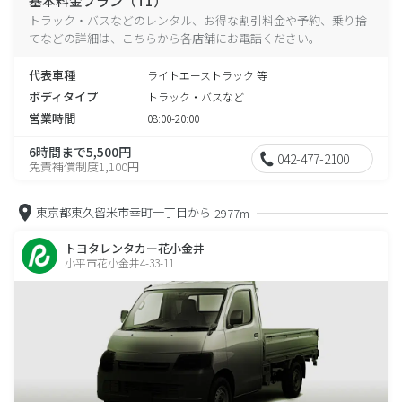
基本料金プラン（T1）
トラック・バスなどのレンタル、お得な割引料金や予約、乗り捨
てなどの詳細は、こちらから各店舗にお電話ください。
代表車種
ライトエーストラック 等
ボディタイプ
トラック・バスなど
営業時間
08:00-20:00
6時間まで5,500円
042-477-2100
免責補償制度1,100円
東京都東久留米市幸町一丁目から
2977m
トヨタレンタカー花小金井
小平市花小金井4-33-11