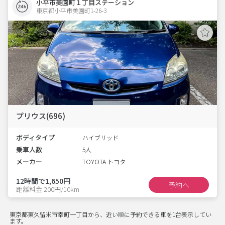
小平市美園町１丁目ステーション
東京都小平市美園町1-26-3  
プリウス(696)
ボディタイプ
ハイブリッド
乗車人数
5人
メーカー
TOYOTA トヨタ
12時間で1,650円
予約へ
距離料金 200円/10km
東京都東久留米市幸町一丁目から、近い順に予約できる車を1台表示してい
ます。