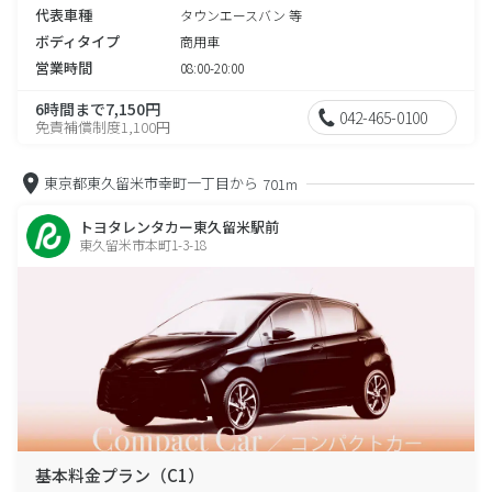
代表車種
タウンエースバン 等
ボディタイプ
商用車
営業時間
08:00-20:00
6時間まで7,150円
042-465-0100
免責補償制度1,100円
東京都東久留米市幸町一丁目から
701m
トヨタレンタカー東久留米駅前
東久留米市本町1-3-18
基本料金プラン（C1）