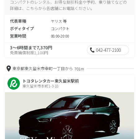
コンパクトのレンタル、お得な割引料金や予約、乗り捨てなどの
詳細は、こちらから各店舗にお電話ください。
代表車種
ヤリス 等
ボディタイプ
コンパクト
営業時間
08:00-20:00
3～6時間まで7,370円
042-477-2100
免責補償制度1,100円
東京都東久留米市幸町一丁目から
701m
トヨタレンタカー東久留米駅前
東久留米市本町1-3-18