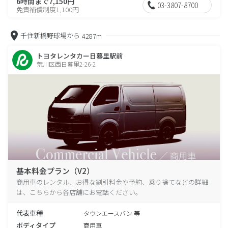
6時間まで7,150円
03-3807-8700
免責補償制度1,100円
千住新橋野球場から
4287m
トヨタレンタカー日暮里駅前
荒川区西日暮里2-26-2
基本料金プラン（V2）
商用車のレンタル、お得な割引料金や予約、乗り捨てなどの詳細
は、こちらから各店舗にお電話ください。
代表車種
タウンエースバン 等
ボディタイプ
商用車