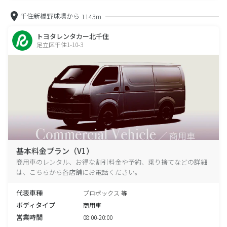
千住新橋野球場から
1143m
トヨタレンタカー北千住
足立区千住1-10-3
基本料金プラン（V1）
商用車のレンタル、お得な割引料金や予約、乗り捨てなどの詳細
は、こちらから各店舗にお電話ください。
代表車種
プロボックス 等
ボディタイプ
商用車
営業時間
08:00-20:00