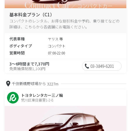
基本料金プラン（C1）
コンパクトのレンタル、お得な割引料金や予約、乗り捨てなどの
詳細は、こちらから各店舗にお電話ください。
代表車種
ヤリス 等
ボディタイプ
コンパクト
営業時間
07:00-22:00
3～6時間まで7,370円
03-3849-6201
免責補償制度1,100円
千住新橋野球場から
3227m
トヨタレンタカー三ノ輪
荒川区東日暮里1-2-8