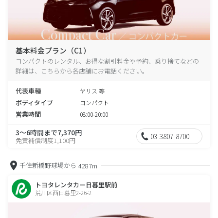
基本料金プラン（C1）
コンパクトのレンタル、お得な割引料金や予約、乗り捨てなどの
詳細は、こちらから各店舗にお電話ください。
代表車種
ヤリス 等
ボディタイプ
コンパクト
営業時間
08:00-20:00
3～6時間まで7,370円
03-3807-8700
免責補償制度1,100円
千住新橋野球場から
4287m
トヨタレンタカー日暮里駅前
荒川区西日暮里2-26-2