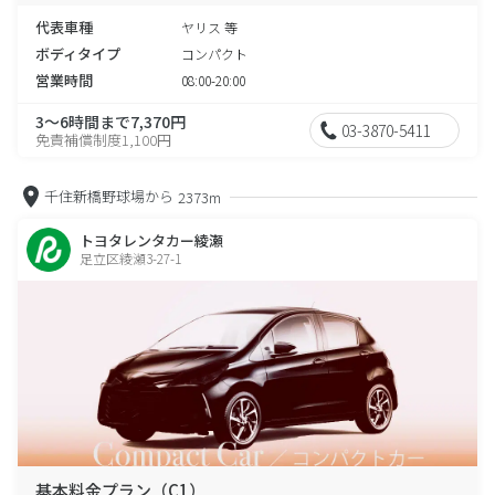
代表車種
ヤリス 等
ボディタイプ
コンパクト
営業時間
08:00-20:00
3～6時間まで7,370円
03-3870-5411
免責補償制度1,100円
千住新橋野球場から
2373m
トヨタレンタカー綾瀬
足立区綾瀬3-27-1
基本料金プラン（C1）