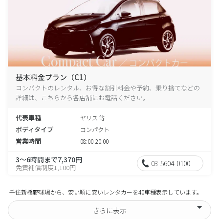
基本料金プラン（C1）
コンパクトのレンタル、お得な割引料金や予約、乗り捨てなどの
詳細は、こちらから各店舗にお電話ください。
代表車種
ヤリス 等
ボディタイプ
コンパクト
営業時間
08:00-20:00
3～6時間まで7,370円
03-5604-0100
免責補償制度1,100円
千住新橋野球場から、安い順に安いレンタカーを40車種表示しています。
さらに表示