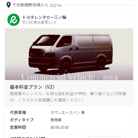
千住新橋野球場から
3227m
トヨタレンタカー三ノ輪
荒川区東日暮里1-2-8
基本料金プラン（V2）
商用車のレンタル、お得な割引料金や予約、乗り捨てなどの詳細
は、こちらから各店舗にお電話ください。
代表車種
タウンエースバン 等
ボディタイプ
商用車
営業時間
08:00-20:00