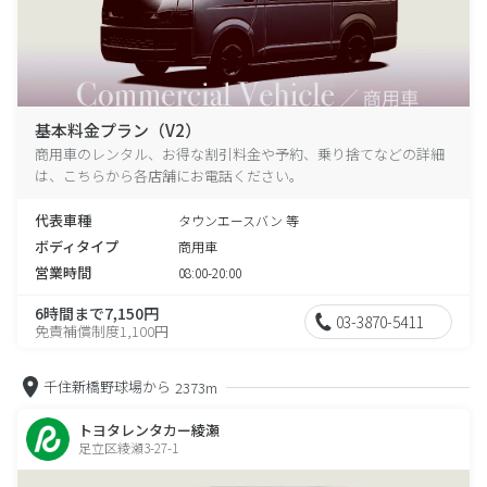
基本料金プラン（V2）
商用車のレンタル、お得な割引料金や予約、乗り捨てなどの詳細
は、こちらから各店舗にお電話ください。
代表車種
タウンエースバン 等
ボディタイプ
商用車
営業時間
08:00-20:00
6時間まで7,150円
03-3870-5411
免責補償制度1,100円
千住新橋野球場から
2373m
トヨタレンタカー綾瀬
足立区綾瀬3-27-1