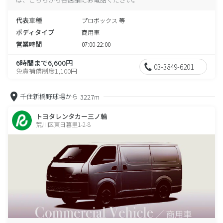
代表車種
プロボックス 等
ボディタイプ
商用車
営業時間
07:00-22:00
6時間まで6,600円
03-3849-6201
免責補償制度1,100円
千住新橋野球場から
3227m
トヨタレンタカー三ノ輪
荒川区東日暮里1-2-8