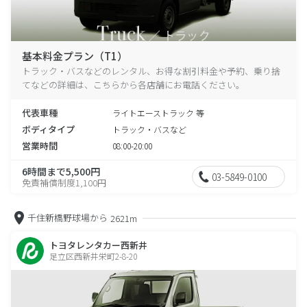
基本料金プラン（T1）
トラック・バスなどのレンタル、お得な割引料金や予約、乗り捨
てなどの詳細は、こちらから各店舗にお電話ください。
代表車種
ライトエーストラック 等
ボディタイプ
トラック・バスなど
営業時間
08:00-20:00
6時間まで5,500円
03-5849-0100
免責補償制度1,100円
千住新橋野球場から
2621m
トヨタレンタカー西新井
足立区西新井栄町2-8-20