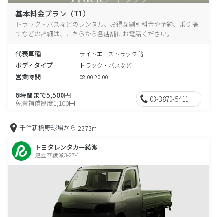
基本料金プラン（T1）
トラック・バスなどのレンタル、お得な割引料金や予約、乗り捨
てなどの詳細は、こちらから各店舗にお電話ください。
代表車種
ライトエーストラック 等
ボディタイプ
トラック・バスなど
営業時間
08:00-20:00
6時間まで5,500円
03-3870-5411
免責補償制度1,100円
千住新橋野球場から
2373m
トヨタレンタカー綾瀬
足立区綾瀬3-27-1