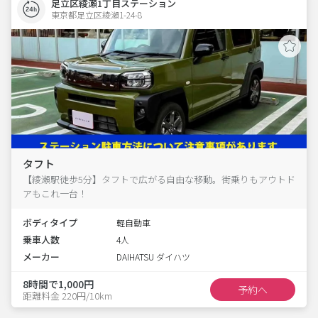
足立区綾瀬1丁目ステーション
東京都足立区綾瀬1-24-8  
タフト
【綾瀬駅徒歩5分】タフトで広がる自由な移動。街乗りもアウトド
アもこれ一台！
ボディタイプ
軽自動車
乗車人数
4人
メーカー
DAIHATSU ダイハツ
8時間で1,000円
予約へ
距離料金 220円/10km