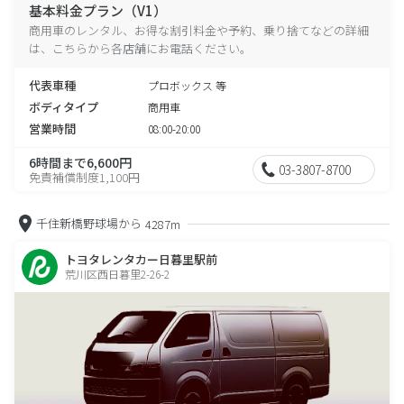
基本料金プラン（V1）
商用車のレンタル、お得な割引料金や予約、乗り捨てなどの詳細
は、こちらから各店舗にお電話ください。
代表車種
プロボックス 等
ボディタイプ
商用車
営業時間
08:00-20:00
6時間まで6,600円
03-3807-8700
免責補償制度1,100円
千住新橋野球場から
4287m
トヨタレンタカー日暮里駅前
荒川区西日暮里2-26-2