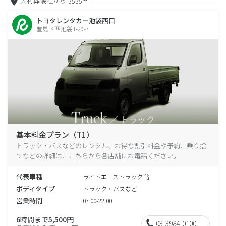
大村葬儀社から
3535m
トヨタレンタカー池袋西口
豊島区西池袋1-29-7
基本料金プラン（T1）
トラック・バスなどのレンタル、お得な割引料金や予約、乗り捨
てなどの詳細は、こちらから各店舗にお電話ください。
代表車種
ライトエーストラック 等
ボディタイプ
トラック・バスなど
営業時間
07:00-22:00
6時間まで5,500円
03-3984-0100