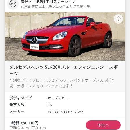
豊島区上池袋1丁目ステーション
東京都豊島区上池袋1-31-5 ヴェリタス駐車場 
メルセデスベンツ SLK200ブルーエフィシエンシー スポ
ーツ
特別なドライブに！メルセデスのコンパクトオープンSLKを池
袋・大塚エリアでカーシェアできる！
ボディタイプ
オープンカー
乗車人数
2人
メーカー
Mercedes-Benz ベンツ
8時間で4,000円
予約へ
距離料金 390円/10km