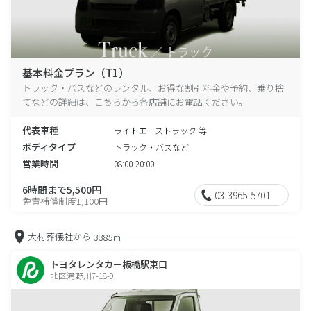
基本料金プラン（T1）
トラック・バスなどのレンタル、お得な割引料金や予約、乗り捨
てなどの詳細は、こちらから各店舗にお電話ください。
代表車種
ライトエーストラック 等
ボディタイプ
トラック・バスなど
営業時間
08:00-20:00
6時間まで5,500円
03-3965-5701
免責補償制度1,100円
大村葬儀社から
3385m
トヨタレンタカー板橋駅東口
北区滝野川7-18-9