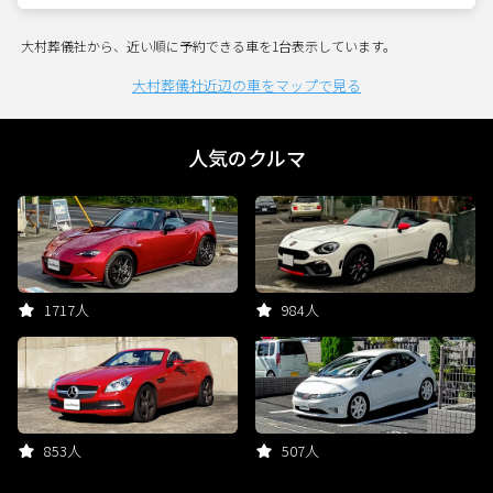
大村葬儀社から、近い順に予約できる車を1台表示しています。
大村葬儀社近辺の車をマップで見る
人気のクルマ
1717人
984人
853人
507人