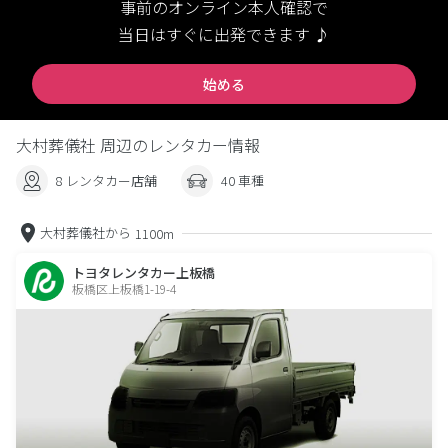
事前のオンライン本人確認で
当日はすぐに出発できます ♪
始める
大村葬儀社 周辺のレンタカー情報
8 レンタカー店舗
40 車種
大村葬儀社から
1100m
トヨタレンタカー上板橋
板橋区上板橋1-19-4