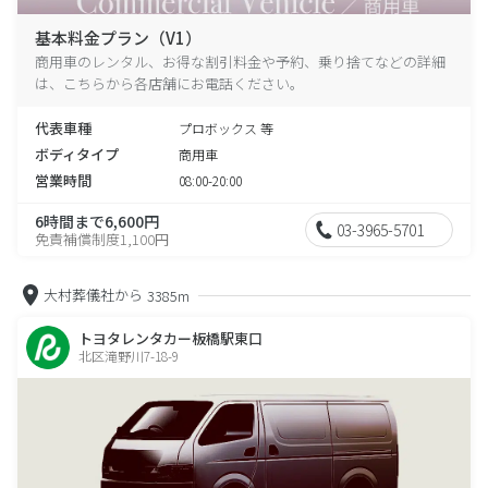
基本料金プラン（V1）
商用車のレンタル、お得な割引料金や予約、乗り捨てなどの詳細
は、こちらから各店舗にお電話ください。
代表車種
プロボックス 等
ボディタイプ
商用車
営業時間
08:00-20:00
6時間まで6,600円
03-3965-5701
免責補償制度1,100円
大村葬儀社から
3385m
トヨタレンタカー板橋駅東口
北区滝野川7-18-9