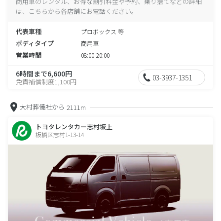
商用車のレンタル、お得な割引料金や予約、乗り捨てなどの詳細
は、こちらから各店舗にお電話ください。
代表車種
プロボックス 等
ボディタイプ
商用車
営業時間
08:00-20:00
6時間まで6,600円
03-3937-1351
免責補償制度1,100円
大村葬儀社から
2111m
トヨタレンタカー志村坂上
板橋区志村1-13-14