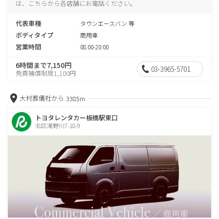
は、こちらから各店舗にお電話ください。
代表車種
タウンエースバン 等
ボディタイプ
商用車
営業時間
08:00-20:00
6時間まで7,150円
03-3965-5701
免責補償制度1,100円
大村葬儀社から
3385m
トヨタレンタカー板橋駅東口
北区滝野川7-18-9