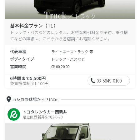
基本料金プラン（T1）
トラック・バスなどのレンタル、お得な割引料金や予約、乗り捨
てなどの詳細は、こちらから各店舗にお電話ください。
代表車種
ライトエーストラック 等
ボディタイプ
トラック・バスなど
営業時間
08:00-20:00
6時間まで5,500円
03-5849-0100
免責補償制度1,100円
五反野野球場から
3180m
トヨタレンタカー西新井
足立区西新井栄町2-8-20