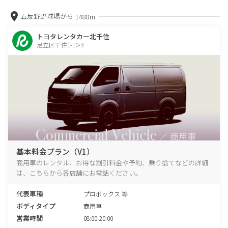
五反野野球場から
1488m
トヨタレンタカー北千住
足立区千住1-10-3
基本料金プラン（V1）
商用車のレンタル、お得な割引料金や予約、乗り捨てなどの詳細
は、こちらから各店舗にお電話ください。
代表車種
プロボックス 等
ボディタイプ
商用車
営業時間
08:00-20:00