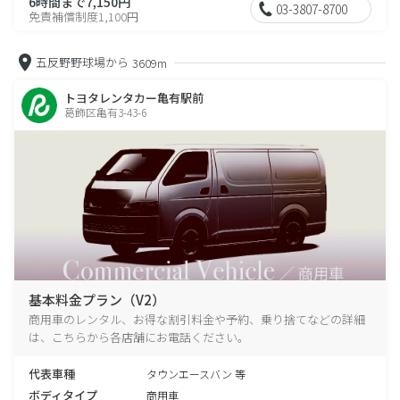
6時間まで7,150円
03-3807-8700
免責補償制度1,100円
五反野野球場から
3609m
トヨタレンタカー亀有駅前
葛飾区亀有3-43-6
基本料金プラン（V2）
商用車のレンタル、お得な割引料金や予約、乗り捨てなどの詳細
は、こちらから各店舗にお電話ください。
代表車種
タウンエースバン 等
ボディタイプ
商用車