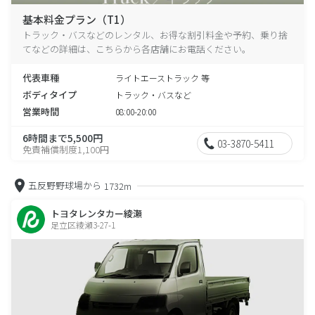
基本料金プラン（T1）
トラック・バスなどのレンタル、お得な割引料金や予約、乗り捨
てなどの詳細は、こちらから各店舗にお電話ください。
代表車種
ライトエーストラック 等
ボディタイプ
トラック・バスなど
営業時間
08:00-20:00
6時間まで5,500円
03-3870-5411
免責補償制度1,100円
五反野野球場から
1732m
トヨタレンタカー綾瀬
足立区綾瀬3-27-1