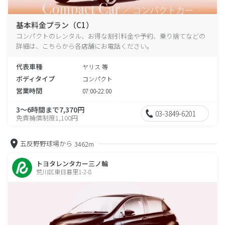
基本料金プラン（C1）
コンパクトのレンタル、お得な割引料金や予約、乗り捨てなどの
詳細は、こちらから各店舗にお電話ください。
代表車種
ヤリス 等
ボディタイプ
コンパクト
営業時間
07:00-22:00
3～6時間まで7,370円
03-3849-6201
免責補償制度1,100円
五反野野球場から
3462m
トヨタレンタカー三ノ輪
荒川区東日暮里1-2-8