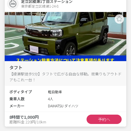
足立区綾瀬1丁目ステーション
東京都足立区綾瀬1-24-8  
タフト
【綾瀬駅徒歩5分】タフトで広がる自由な移動。街乗りもアウトド
アもこれ一台！
ボディタイプ
軽自動車
乗車人数
4人
メーカー
DAIHATSU ダイハツ
8時間で1,000円
予約へ
距離料金 220円/10km