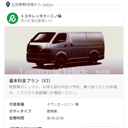
五反野野球場から
3462m
トヨタレンタカー三ノ輪
荒川区東日暮里1-2-8
基本料金プラン（V2）
商用車のレンタル、お得な割引料金や予約、乗り捨てなどの詳細
は、こちらから各店舗にお電話ください。
代表車種
タウンエースバン 等
ボディタイプ
商用車
営業時間
08:00-20:00