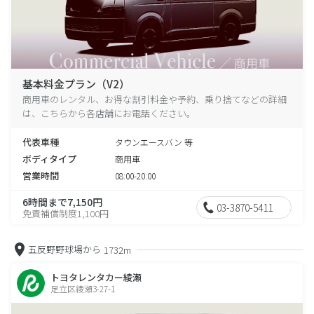
基本料金プラン（V2）
商用車のレンタル、お得な割引料金や予約、乗り捨てなどの詳細
は、こちらから各店舗にお電話ください。
代表車種
タウンエースバン 等
ボディタイプ
商用車
営業時間
08:00-20:00
6時間まで7,150円
03-3870-5411
免責補償制度1,100円
五反野野球場から
1732m
トヨタレンタカー綾瀬
足立区綾瀬3-27-1