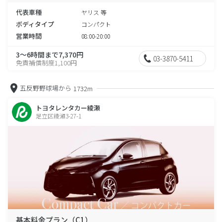
代表車種
ヤリス 等
ボディタイプ
コンパクト
営業時間
08:00-20:00
3～6時間まで7,370円
03-3870-5411
免責補償制度1,100円
五反野野球場から
1732m
トヨタレンタカー綾瀬
足立区綾瀬3-27-1
基本料金プラン（C1）