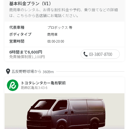
基本料金プラン（V1）
商用車のレンタル、お得な割引料金や予約、乗り捨てなどの詳細
は、こちらから各店舗にお電話ください。
代表車種
プロボックス 等
ボディタイプ
商用車
営業時間
08:00-20:00
6時間まで6,600円
03-3807-8700
免責補償制度1,100円
五反野野球場から
3609m
トヨタレンタカー亀有駅前
葛飾区亀有3-43-6