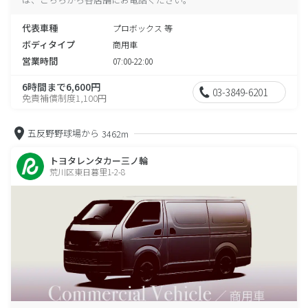
代表車種
プロボックス 等
ボディタイプ
商用車
営業時間
07:00-22:00
6時間まで6,600円
03-3849-6201
免責補償制度1,100円
五反野野球場から
3462m
トヨタレンタカー三ノ輪
荒川区東日暮里1-2-8