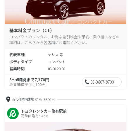
基本料金プラン（C1）
コンパクトのレンタル、お得な割引料金や予約、乗り捨てなどの
詳細は、こちらから各店舗にお電話ください。
代表車種
ヤリス 等
ボディタイプ
コンパクト
営業時間
08:00-20:00
3～6時間まで7,370円
03-3807-8700
免責補償制度1,100円
五反野野球場から
3609m
トヨタレンタカー亀有駅前
葛飾区亀有3-43-6