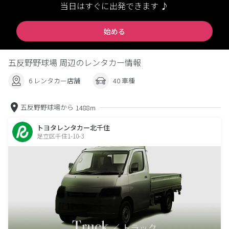
当日はすぐに出発できます ♪
始める
五反野野球場 周辺のレンタカー情報
6 レンタカー店舗
40 車種
五反野野球場から
1488m
トヨタレンタカー北千住
足立区千住1-10-3