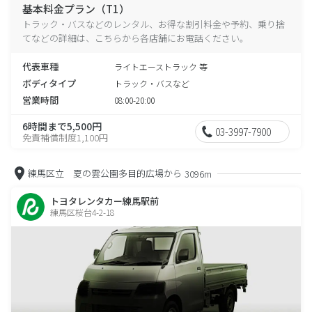
基本料金プラン（T1）
トラック・バスなどのレンタル、お得な割引料金や予約、乗り捨
てなどの詳細は、こちらから各店舗にお電話ください。
代表車種
ライトエーストラック 等
ボディタイプ
トラック・バスなど
営業時間
08:00-20:00
6時間まで5,500円
03-3997-7900
免責補償制度1,100円
練馬区立 夏の雲公園多目的広場から
3096m
トヨタレンタカー練馬駅前
練馬区桜台4-2-18