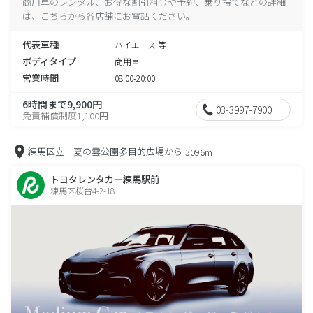
商用車のレンタル、お得な割引料金や予約、乗り捨てなどの詳細
は、こちらから各店舗にお電話ください。
代表車種
ハイエース 等
ボディタイプ
商用車
営業時間
08:00-20:00
6時間まで9,900円
03-3997-7900
免責補償制度1,100円
練馬区立 夏の雲公園多目的広場から
3096m
トヨタレンタカー練馬駅前
練馬区桜台4-2-18