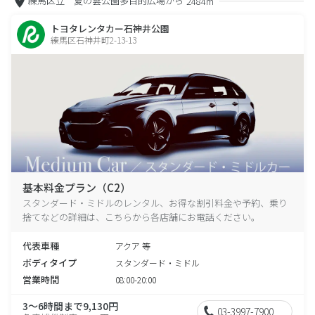
練馬区立 夏の雲公園多目的広場から
2484m
トヨタレンタカー石神井公園
練馬区石神井町2-13-13
基本料金プラン（C2）
スタンダード・ミドルのレンタル、お得な割引料金や予約、乗り
捨てなどの詳細は、こちらから各店舗にお電話ください。
代表車種
アクア 等
ボディタイプ
スタンダード・ミドル
営業時間
08:00-20:00
3～6時間まで9,130円
03-3997-7900