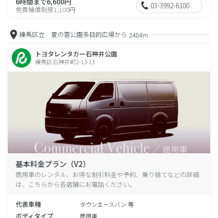
6時間まで6,600円
03-3992-6100
免責補償制度1,100円
練馬区立 夏の雲公園多目的広場から
2484m
トヨタレンタカー石神井公園
練馬区石神井町2-13-13
基本料金プラン（V2）
商用車のレンタル、お得な割引料金や予約、乗り捨てなどの詳細
は、こちらから各店舗にお電話ください。
代表車種
タウンエースバン 等
ボディタイプ
商用車