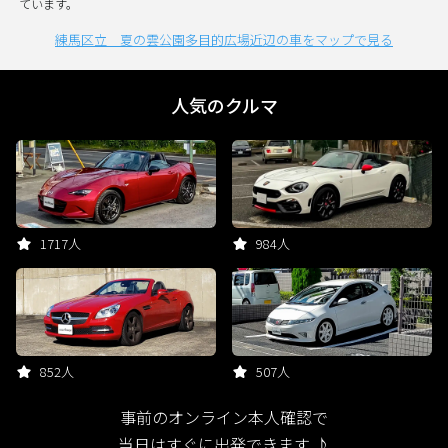
ています。
練馬区立 夏の雲公園多目的広場近辺の車をマップで見る
人気のクルマ
1717人
984人
852人
507人
事前のオンライン本人確認で
当日はすぐに出発できます ♪