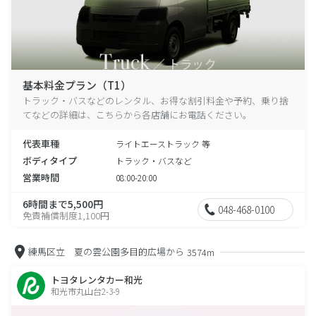
基本料金プラン（T1）
トラック・バスなどのレンタル、お得な割引料金や予約、乗り捨
てなどの詳細は、こちらから各店舗にお電話ください。
代表車種
ライトエーストラック 等
ボディタイプ
トラック・バスなど
営業時間
08:00-20:00
6時間まで5,500円
048-468-0100
免責補償制度1,100円
練馬区立 夏の雲公園多目的広場から
3574m
トヨタレンタカー和光
和光市丸山台2-3-9