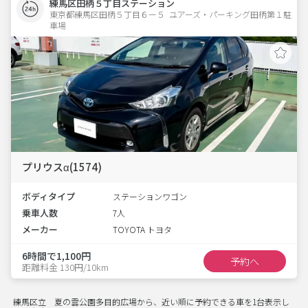
練馬区田柄５丁目ステーション
東京都練馬区田柄５丁目６ー５  ユアーズ・パーキング田柄第１駐
車場
プリウスα(1574)
ボディタイプ
ステーションワゴン
乗車人数
7人
メーカー
TOYOTA トヨタ
6時間で1,100円
予約へ
距離料金 130円/10km
練馬区立 夏の雲公園多目的広場から、近い順に予約できる車を1台表示し