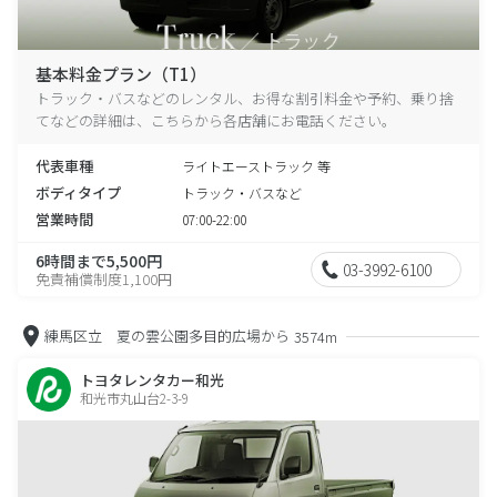
基本料金プラン（T1）
トラック・バスなどのレンタル、お得な割引料金や予約、乗り捨
てなどの詳細は、こちらから各店舗にお電話ください。
代表車種
ライトエーストラック 等
ボディタイプ
トラック・バスなど
営業時間
07:00-22:00
6時間まで5,500円
03-3992-6100
免責補償制度1,100円
練馬区立 夏の雲公園多目的広場から
3574m
トヨタレンタカー和光
和光市丸山台2-3-9