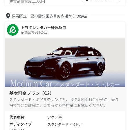
免責補償制度1,100円
練馬区立 夏の雲公園多目的広場から
3096m
トヨタレンタカー練馬駅前
練馬区桜台4-2-18
基本料金プラン（C2）
スタンダード・ミドルのレンタル、お得な割引料金や予約、乗り
捨てなどの詳細は、こちらから各店舗にお電話ください。
代表車種
アクア 等
ボディタイプ
スタンダード・ミドル