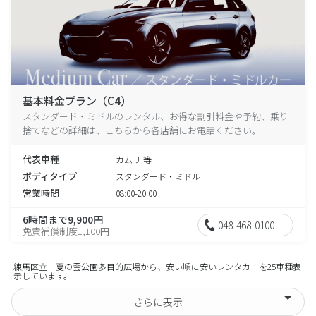
基本料金プラン（C4）
スタンダード・ミドルのレンタル、お得な割引料金や予約、乗り
捨てなどの詳細は、こちらから各店舗にお電話ください。
代表車種
カムリ 等
ボディタイプ
スタンダード・ミドル
営業時間
08:00-20:00
6時間まで9,900円
048-468-0100
免責補償制度1,100円
練馬区立 夏の雲公園多目的広場から、安い順に安いレンタカーを25車種表
示しています。
さらに表示