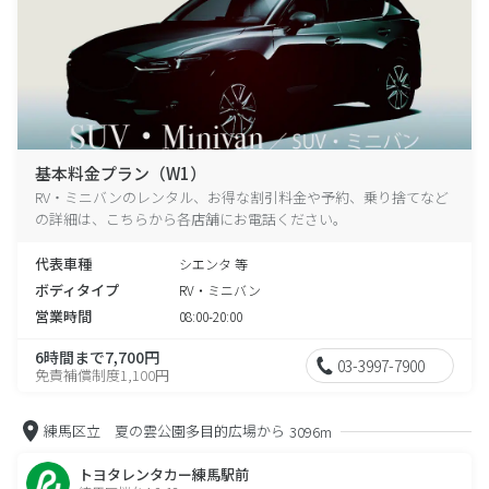
基本料金プラン（W1）
RV・ミニバンのレンタル、お得な割引料金や予約、乗り捨てなど
の詳細は、こちらから各店舗にお電話ください。
代表車種
シエンタ 等
ボディタイプ
RV・ミニバン
営業時間
08:00-20:00
6時間まで7,700円
03-3997-7900
免責補償制度1,100円
練馬区立 夏の雲公園多目的広場から
3096m
トヨタレンタカー練馬駅前