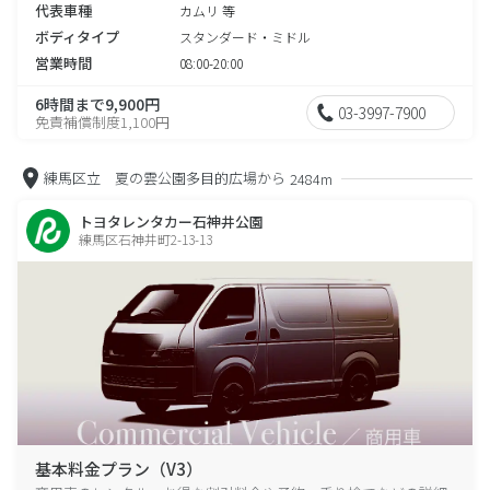
代表車種
カムリ 等
ボディタイプ
スタンダード・ミドル
営業時間
08:00-20:00
6時間まで9,900円
03-3997-7900
免責補償制度1,100円
練馬区立 夏の雲公園多目的広場から
2484m
トヨタレンタカー石神井公園
練馬区石神井町2-13-13
基本料金プラン（V3）