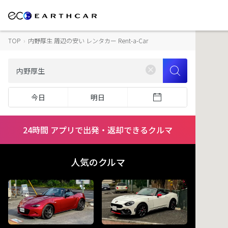
TOP
›
内野厚生 周辺の安い レンタカー Rent-a-Car
今日
明日
24時間 アプリで出発・返却できるクルマ
人気のクルマ