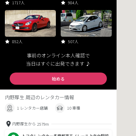
1717人
984人
852人
507人
事前のオンライン本人確認で
当日はすぐに出発できます ♪
始める
内野厚生 周辺のレンタカー情報
1 レンタカー店舗
10 車種
内野厚生から
2579m
トヨタレンタカー多摩都市モノレール上北台駅前