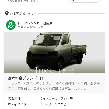
免責補償制度1,100円
香雅堂から
2997m
トヨタレンタカー池袋東口
豊島区東池袋3-12-8
基本料金プラン（T1）
トラック・バスなどのレンタル、お得な割引料金や予約、乗り捨
てなどの詳細は、こちらから各店舗にお電話ください。
代表車種
ライトエーストラック 等
ボディタイプ
トラック・バスなど