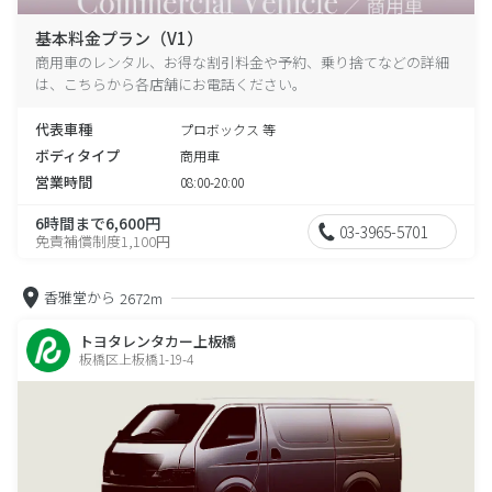
基本料金プラン（V1）
商用車のレンタル、お得な割引料金や予約、乗り捨てなどの詳細
は、こちらから各店舗にお電話ください。
代表車種
プロボックス 等
ボディタイプ
商用車
営業時間
08:00-20:00
6時間まで6,600円
03-3965-5701
免責補償制度1,100円
香雅堂から
2672m
トヨタレンタカー上板橋
板橋区上板橋1-19-4