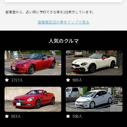
香雅堂から、近い順に予約できる車を1台表示しています。
香雅堂近辺の車をマップで見る
人気のクルマ
1717人
985人
853人
508人