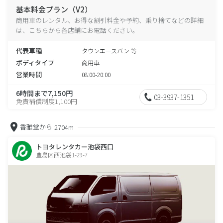
基本料金プラン（V2）
商用車のレンタル、お得な割引料金や予約、乗り捨てなどの詳細
は、こちらから各店舗にお電話ください。
代表車種
タウンエースバン 等
ボディタイプ
商用車
営業時間
08:00-20:00
6時間まで7,150円
03-3937-1351
免責補償制度1,100円
香雅堂から
2704m
トヨタレンタカー池袋西口
豊島区西池袋1-29-7