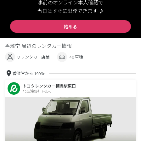
事前のオンライン本人確認で
当日はすぐに出発できます ♪
始める
香雅堂 周辺のレンタカー情報
8 レンタカー店舗
40 車種
香雅堂から
1993m
トヨタレンタカー板橋駅東口
北区滝野川7-18-9