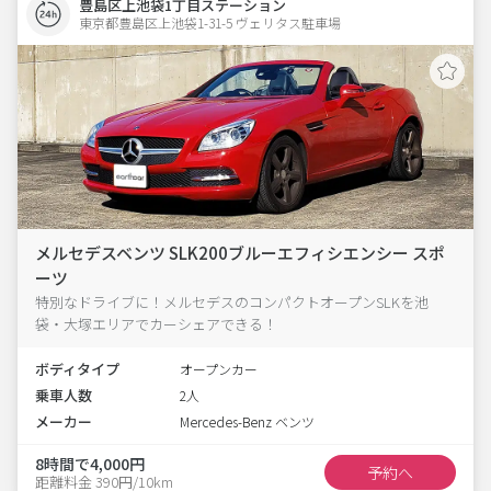
豊島区上池袋1丁目ステーション
東京都豊島区上池袋1-31-5 ヴェリタス駐車場 
メルセデスベンツ SLK200ブルーエフィシエンシー スポ
ーツ
特別なドライブに！メルセデスのコンパクトオープンSLKを池
袋・大塚エリアでカーシェアできる！
ボディタイプ
オープンカー
乗車人数
2人
メーカー
Mercedes-Benz ベンツ
8時間で4,000円
予約へ
距離料金 390円/10km