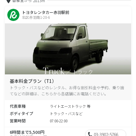
香雅堂から
2813m
トヨタレンタカー赤羽駅前
北区赤羽南1-20-6
基本料金プラン（T1）
トラック・バスなどのレンタル、お得な割引料金や予約、乗り捨
てなどの詳細は、こちらから各店舗にお電話ください。
代表車種
ライトエーストラック 等
ボディタイプ
トラック・バスなど
営業時間
07:00-22:00
6時間まで5,500円
03-3902-5766