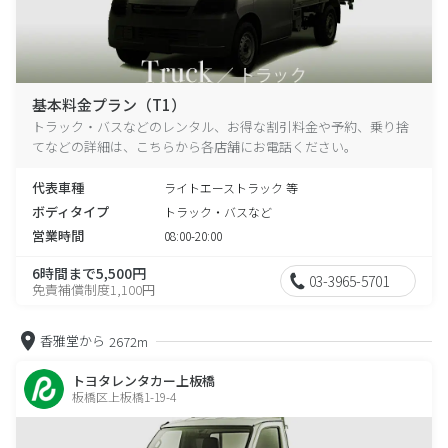
基本料金プラン（T1）
トラック・バスなどのレンタル、お得な割引料金や予約、乗り捨
てなどの詳細は、こちらから各店舗にお電話ください。
代表車種
ライトエーストラック 等
ボディタイプ
トラック・バスなど
営業時間
08:00-20:00
6時間まで5,500円
03-3965-5701
免責補償制度1,100円
香雅堂から
2672m
トヨタレンタカー上板橋
板橋区上板橋1-19-4