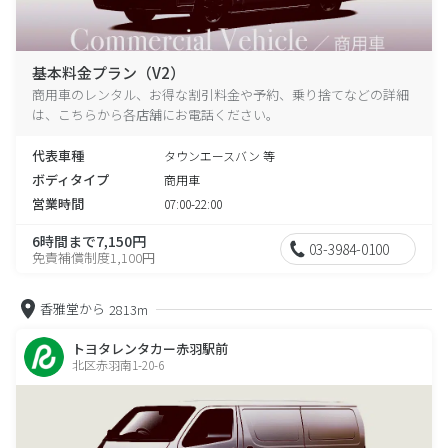
基本料金プラン（V2）
商用車のレンタル、お得な割引料金や予約、乗り捨てなどの詳細
は、こちらから各店舗にお電話ください。
代表車種
タウンエースバン 等
ボディタイプ
商用車
営業時間
07:00-22:00
6時間まで7,150円
03-3984-0100
免責補償制度1,100円
香雅堂から
2813m
トヨタレンタカー赤羽駅前
北区赤羽南1-20-6