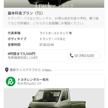
基本料金プラン（T1）
トラック・バスなどのレンタル、お得な割引料金や予約、乗り捨
てなどの詳細は、こちらから各店舗にお電話ください。
代表車種
ライトエーストラック 等
ボディタイプ
トラック・バスなど
営業時間
07:00-22:00
6時間まで5,500円
03-3992-6100
免責補償制度1,100円
南部テニスクラブから
3766m
トヨタレンタカー和光
和光市丸山台2-3-9