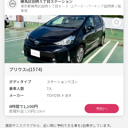
練馬区田柄５丁目ステーション
東京都練馬区田柄５丁目６ー５  ユアーズ・パーキング田柄第１駐
車場
プリウスα(1574)
ボディタイプ
ステーションワゴン
乗車人数
7人
メーカー
TOYOTA トヨタ
6時間で1,100円
予約へ
距離料金 130円/10km
南部テニスクラブから、近い順に予約できる車を1台表示しています。