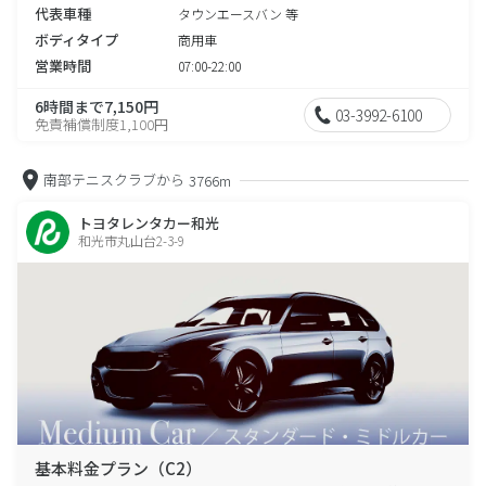
代表車種
タウンエースバン 等
ボディタイプ
商用車
営業時間
07:00-22:00
6時間まで7,150円
03-3992-6100
免責補償制度1,100円
南部テニスクラブから
3766m
トヨタレンタカー和光
和光市丸山台2-3-9
基本料金プラン（C2）