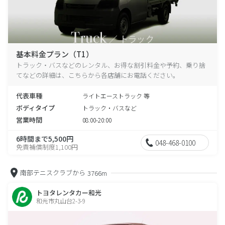
基本料金プラン（T1）
トラック・バスなどのレンタル、お得な割引料金や予約、乗り捨
てなどの詳細は、こちらから各店舗にお電話ください。
代表車種
ライトエーストラック 等
ボディタイプ
トラック・バスなど
営業時間
08:00-20:00
6時間まで5,500円
048-468-0100
免責補償制度1,100円
南部テニスクラブから
3766m
トヨタレンタカー和光
和光市丸山台2-3-9