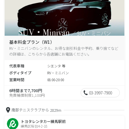
基本料金プラン（W1）
RV・ミニバンのレンタル、お得な割引料金や予約、乗り捨てなど
の詳細は、こちらから各店舗にお電話ください。
代表車種
シエンタ 等
ボディタイプ
RV・ミニバン
営業時間
08:00-20:00
6時間まで7,700円
03-3997-7900
免責補償制度1,100円
南部テニスクラブから
2829m
トヨタレンタカー練馬駅前
練馬区桜台4-2-18