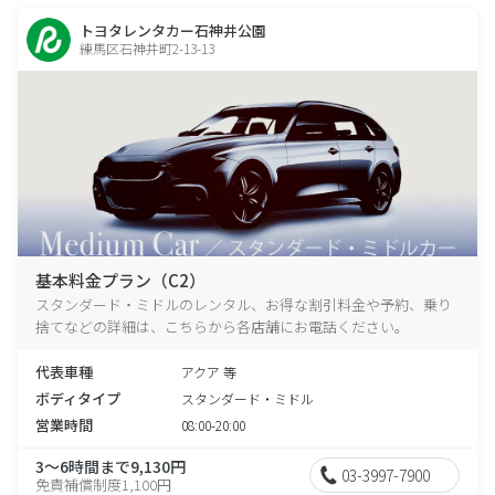
トヨタレンタカー石神井公園
練馬区石神井町2-13-13
基本料金プラン（C2）
スタンダード・ミドルのレンタル、お得な割引料金や予約、乗り
捨てなどの詳細は、こちらから各店舗にお電話ください。
代表車種
アクア 等
ボディタイプ
スタンダード・ミドル
営業時間
08:00-20:00
3～6時間まで9,130円
03-3997-7900
免責補償制度1,100円