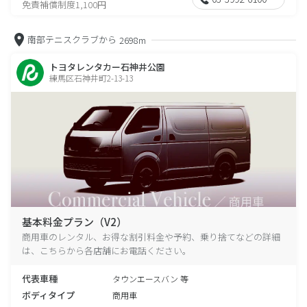
免責補償制度1,100円
南部テニスクラブから
2698m
トヨタレンタカー石神井公園
練馬区石神井町2-13-13
基本料金プラン（V2）
商用車のレンタル、お得な割引料金や予約、乗り捨てなどの詳細
は、こちらから各店舗にお電話ください。
代表車種
タウンエースバン 等
ボディタイプ
商用車