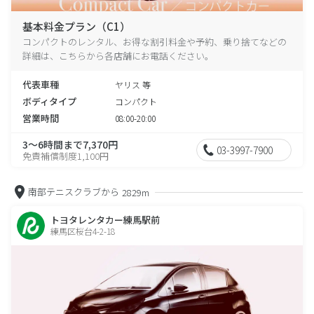
基本料金プラン（C1）
コンパクトのレンタル、お得な割引料金や予約、乗り捨てなどの
詳細は、こちらから各店舗にお電話ください。
代表車種
ヤリス 等
ボディタイプ
コンパクト
営業時間
08:00-20:00
3～6時間まで7,370円
03-3997-7900
免責補償制度1,100円
南部テニスクラブから
2829m
トヨタレンタカー練馬駅前
練馬区桜台4-2-18