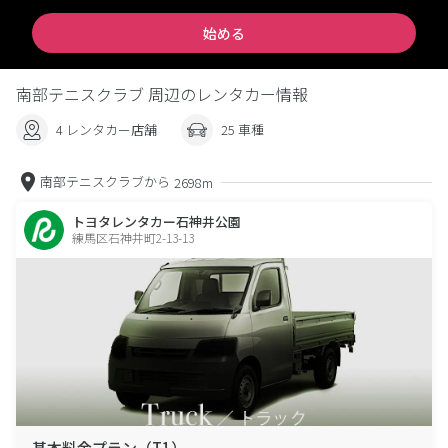
始める
南部テニスクラブ 周辺のレンタカー情報
4 レンタカー店舗
25 車種
南部テニスクラブから
2698m
トヨタレンタカー石神井公園
練馬区石神井町2-13-13
基本料金プラン（T1）